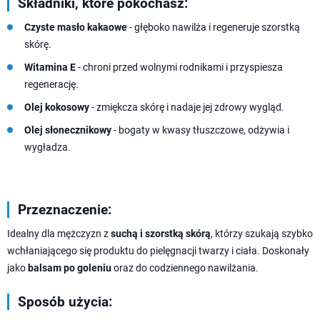
Składniki, które pokochasz:
Czyste masło kakaowe
- głęboko nawilża i regeneruje szorstką
skórę.
Witamina E
- chroni przed wolnymi rodnikami i przyspiesza
regenerację.
Olej kokosowy
- zmiękcza skórę i nadaje jej zdrowy wygląd.
Olej słonecznikowy
- bogaty w kwasy tłuszczowe, odżywia i
wygładza.
Przeznaczenie:
Idealny dla mężczyzn z
suchą i szorstką skórą
, którzy szukają szybko
wchłaniającego się produktu do pielęgnacji twarzy i ciała. Doskonały
jako
balsam po goleniu
oraz do codziennego nawilżania.
Sposób użycia: