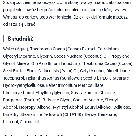
Stosuj codziennie na oczyszczoną skórę twarzy i ciała. Jako balsam
po goleniu - nałóż bezpośrednio po goleniu na suchą skórę twarzy.
Wmasuj do całkowitego wchłonięcia. Dzięki lekkiej formule możesz
od razu się ubrać.
Składniki:
Water (Aqua), Theobroma Cacao (Cocoa) Extract, Petrolatum,
Glyceryl Stearate, Glycerin, Cocos Nucifera (Coconut) Oil, Propylene
Glycol, Mineral Oil (Paraffinum Liquidum), Theobroma Cacao (Cocoa)
Seed Butter, Elaeis Guineensis (Palm) Oil, Cetyl Alcohol, Dimethicone,
Tocopherol, Helianthus Annus (Sunflower) Seed Oil, PEG-8 Stearate,
Hydroxyethylcellulose, Behentrimonium Methosulfate,
Phenoxyethanol, Ethylhexylglycerin, Stearalkonium Chloride,
Fragrance (Parfum), Butylene Glycol, Sodium Acetate, Stearyl
Alcohol, Isopropyl Alkohol, Myristyl Alcohol, Lauryl Alkohol, Cellulose,
Dimethyl Stearamine, Yellow #5 (CI 19140), Benzyl Benzoate,
Linalool, Citronellol.