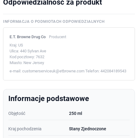
Odpowiedzialność za produkt
INFORMACJA O PODMIOTACH ODPOWIEDZIALNYCH
E.T. Browne Drug Co
Producent
Kraj:
US
Ulica:
440 Sylvan Ave
Kod pocztowy:
7632
Miasto:
New Jersey
e-mail:
customerserviceuk@etbrowne.com
Telefon:
442084189543
Informacje podstawowe
Objętość
250 ml
Kraj pochodzenia
Stany Zjednoczone