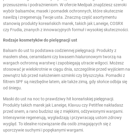
przesuszeniu i podrażnieniom. W ofercie Medpak znajdziesz szeroki
wybór balsamów, masek i pomadek ochronnych, które skutecznie
nawilżą i zregenerują Twoje usta. Znaczną część asortymentu
stanowią produkty koreańskich marek, takich jak Laneige, COSRX
czy Frudia, znanych z innowacyjnych formuł i wysokiej skuteczności.
Rodzaje kosmetyków do pielęgnacji ust
Balsam do ust to podstawa codziennej pielęgnacji. Produkty z
masłem shea, ceramidami czy kwasem hialuronowym tworzą na
wargach ochronną warstwę i zapobiegają utracie wilgoci. Możesz
stosować je wielokrotnie w ciągu dnia, szczególnie przed wyjściem na
zewnątrz lub przed nałożeniem
szminki czy błyszczyka
. Pomadki z
filtrem SPF są niezbędne latem, ale także zimą, gdy słońce odbija się
od śniegu.
Maski do ust na noc to prawdziwy hit koreańskiej pielęgnacji.
Produkty takich marek jak Laneige, Klavuu czy Petitfee nakładasz
przed snem, a rano budzisz się z miękkimi, odżywionymi wargami.
Intensywnie regenerują, wygładzają i przywracają ustom zdrowy
wygląd. To idealne rozwiązanie dla osób zmagających się z
uporczywie suchymi i popękanymi wargami.