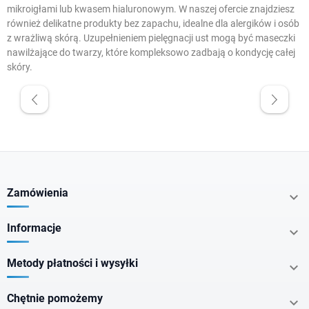
mikroigłami lub kwasem hialuronowym. W naszej ofercie znajdziesz
również delikatne produkty bez zapachu, idealne dla alergików i osób
z wrażliwą skórą. Uzupełnieniem pielęgnacji ust mogą być
maseczki
nawilżające do twarzy
, które kompleksowo zadbają o kondycję całej
skóry.
W magazynie
Nowe produkty
Promocje
Zamówienia

Cena
Informacje

zł
zł
Metody płatności i wysyłki

Chętnie pomożemy
