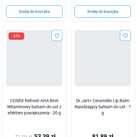
Dodaj do koszyka
Dodaj do koszyka
-25%
COSRX Refresh AHA BHA
Dr.Jart+ Ceramidin Lip Balm
Witaminowy balsam do ust z
Nawilżający balsam do ust - 7
efektem powiększenia - 20 g
g
53,39 zł
81,89 zł
71,19 zł