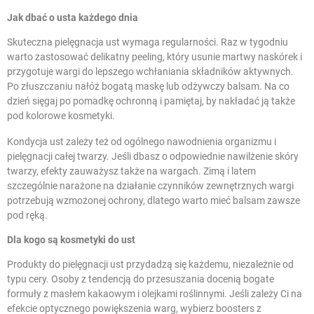
Jak dbać o usta każdego dnia
Skuteczna pielęgnacja ust wymaga regularności. Raz w tygodniu
warto zastosować delikatny peeling, który usunie martwy naskórek i
przygotuje wargi do lepszego wchłaniania składników aktywnych.
Po złuszczaniu nałóż bogatą maskę lub odżywczy balsam. Na co
dzień sięgaj po pomadkę ochronną i pamiętaj, by nakładać ją także
pod kolorowe kosmetyki.
Kondycja ust zależy też od ogólnego nawodnienia organizmu i
pielęgnacji całej twarzy. Jeśli dbasz o
odpowiednie nawilżenie skóry
twarzy
, efekty zauważysz także na wargach. Zimą i latem
szczególnie narażone na działanie czynników zewnętrznych wargi
potrzebują wzmożonej ochrony, dlatego warto mieć balsam zawsze
pod ręką.
Dla kogo są kosmetyki do ust
Produkty do pielęgnacji ust przydadzą się każdemu, niezależnie od
typu cery. Osoby z tendencją do przesuszania docenią bogate
formuły z masłem kakaowym i olejkami roślinnymi. Jeśli zależy Ci na
efekcie optycznego powiększenia warg, wybierz boosters z