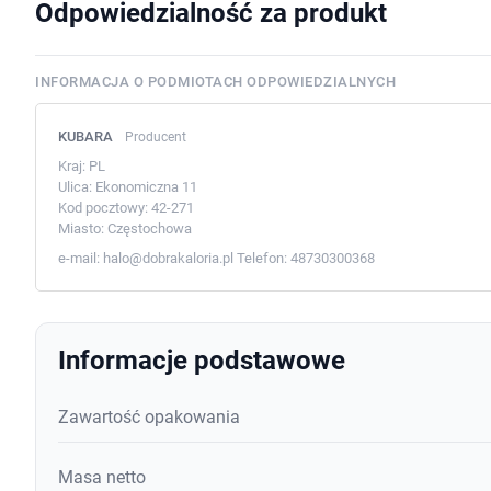
Odpowiedzialność za produkt
INFORMACJA O PODMIOTACH ODPOWIEDZIALNYCH
KUBARA
Producent
Kraj:
PL
Ulica:
Ekonomiczna 11
Kod pocztowy:
42-271
Miasto:
Częstochowa
e-mail:
halo@dobrakaloria.pl
Telefon:
48730300368
Informacje podstawowe
Zawartość opakowania
Masa netto