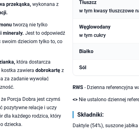
Tłuszcz
wa przekąska,
wykonana z
w tym kwasy tłuszczowe 
cji.
namonu
tworzą nie tylko
Węglowodany
i minerały.
Jest to odpowiedź
w tym cukry
 swoim dzieciom tylko to, co
Białko
ianka,
która dostarcza
Sól
a kostka zawiera
dobrokartę
z
ma za zadanie wywołać
czność.
RWS
- Dzienna referencyjna w
że Porcja Dobra jest czymś
<>
Nie ustalono dziennej refer
ć pozytywne relacje i uczy
Składniki:
r dla każdego rodzica, który
o dziecka.
Daktyle (54%), suszone jabłka