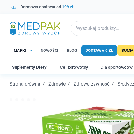
Darmowa dostawa od
199 zł
MARKI
NOWOŚCI
BLOG
DOSTAWA 0 ZŁ
SUMME
Suplementy Diety
Cel zdrowotny
Dla sportowców
Strona główna
Zdrowie
Zdrowa żywność
Słodycz