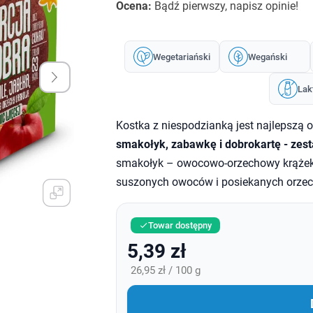
Ocena:
Bądź pierwszy, napisz opinie!
Wegetariański
Wegański
Lak
Kostka z niespodzianką jest najlepszą 
smakołyk, zabawkę i dobrokartę - zest
smakołyk – owocowo-orzechowy krążek 
suszonych owoców i posiekanych orze
Towar dostępny

5,39 zł
26,95 zł / 100 g