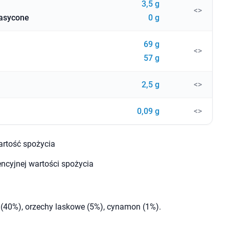
3,5 g
<>
nasycone
0 g
69 g
<>
57 g
2,5 g
<>
0,09 g
<>
artość spożycia
encyjnej wartości spożycia
 (40%), orzechy laskowe (5%), cynamon (1%).