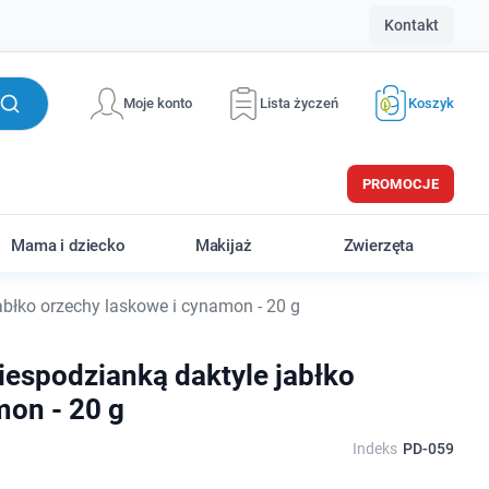
Kontakt
Moje konto
Lista życzeń
Koszyk
PROMOCJE
Mama i dziecko
Makijaż
Zwierzęta
abłko orzechy laskowe i cynamon - 20 g
iespodzianką daktyle jabłko
mon - 20 g
Indeks
PD-059