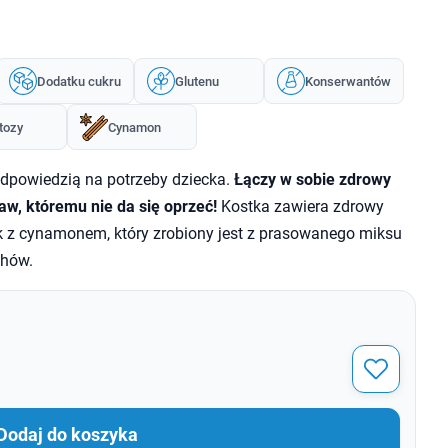
Dodatku cukru
Glutenu
Konserwantów
tozy
Cynamon
odpowiedzią na potrzeby dziecka.
Łączy w sobie zdrowy
aw, któremu nie da się oprzeć!
Kostka zawiera zdrowy
z cynamonem, który zrobiony jest z prasowanego miksu
chów.
Dodaj do koszyka