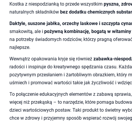
Kostka z niespodzianką to przede wszystkim
pyszna, zdro
naturalnych składników
bez dodatku chemicznych substan
Daktyle, suszone jabłka, orzechy laskowe i szczypta cy
smakowitą, ale i
pożywną kombinację, bogatą w witaminy 
na potrzeby świadomych rodziców, którzy pragną oferować
najlepsze.
Wewnątrz opakowania kryje się również
zabawka-niespodz
radości i inspiruje do kreatywnego spędzania czasu. Każd
pozytywnym przesłaniem i żartobliwym obrazkiem, który 
uśmiech i promować wartości takie jak życzliwość i wdzię
To połączenie edukacyjnych elementów z zabawą sprawia, 
więcej niż przekąską – to narzędzie, które pomaga budowa
dzieci wartościowych postaw. Taki produkt to świetny wybó
chce w zdrowy i przyjemny sposób wspierać rozwój swojeg