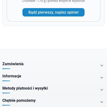
Crumble - 170 g i pomóż innym w wyborze
Bądź pierwszy, napisz opinie!
Zamówienia

Informacje

Metody płatności i wysyłki

Chętnie pomożemy
