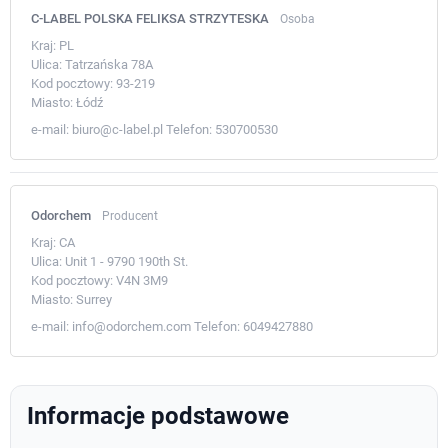
C-LABEL POLSKA FELIKSA STRZYTESKA
Osoba
Kraj:
PL
Ulica:
Tatrzańska 78A
Kod pocztowy:
93-219
Miasto:
Łódź
e-mail:
biuro@c-label.pl
Telefon:
530700530
Odorchem
Producent
Kraj:
CA
Ulica:
Unit 1 - 9790 190th St.
Kod pocztowy:
V4N 3M9
Miasto:
Surrey
e-mail:
info@odorchem.com
Telefon:
6049427880
Informacje podstawowe