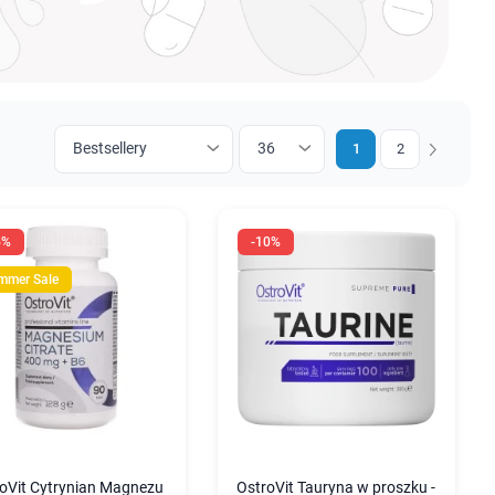
1
2
Następny
5%
-10%
mmer Sale
oVit Cytrynian Magnezu
OstroVit Tauryna w proszku -