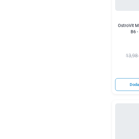
OstroVit 
B6 -
13,98 
Doda