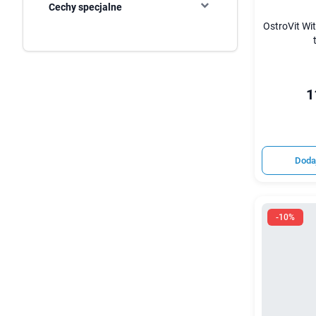
Cechy specjalne
OstroVit Wi
1
Doda
-10%