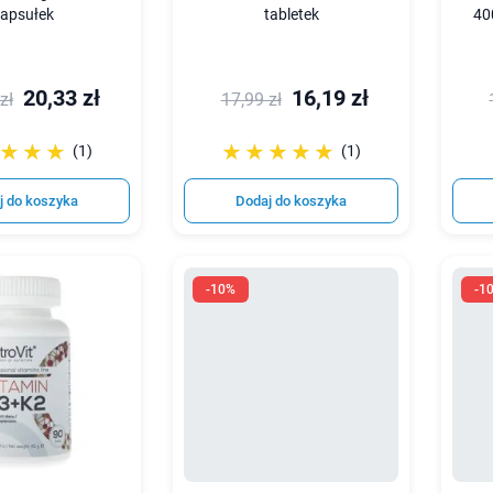
apsułek
tabletek
40
20,33 zł
16,19 zł
zł
17,99 zł
☆☆☆
★★★
☆☆☆☆☆
★★★★★
(1)
(1)
j do koszyka
Dodaj do koszyka
-10%
-1