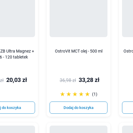
gZB Ultra Magnez +
OstroVit MCT olej - 500 ml
Ostr
6 - 120 tabletek
20,03 zł
33,28 zł
zł
36,98 zł
☆☆☆☆☆
★★★★★
(1)
j do koszyka
Dodaj do koszyka