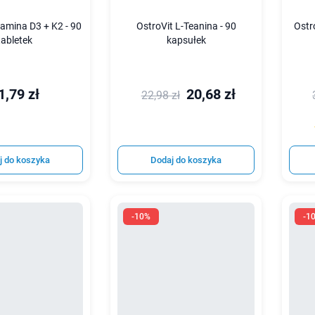
tamina D3 + K2 - 90
OstroVit L-Teanina - 90
Ostr
tabletek
kapsułek
1,79 zł
20,68 zł
22,98 zł
j do koszyka
Dodaj do koszyka
-10%
-1