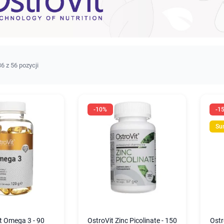
6 z 56 pozycji
-10%
-1
Su
t Omega 3 - 90
OstroVit Zinc Picolinate - 150
Ostr