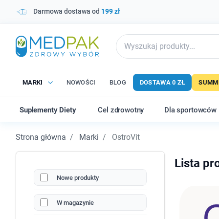
Darmowa dostawa od
199 zł
MARKI
NOWOŚCI
BLOG
DOSTAWA 0 ZŁ
SUMME
Suplementy Diety
Cel zdrowotny
Dla sportowców
Strona główna
Marki
OstroVit
Lista pr
Nowe produkty
W magazynie