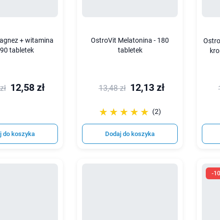
Magnez + witamina
OstroVit Melatonina - 180
Ostr
 90 tabletek
tabletek
kro
12,58 zł
12,13 zł
zł
13,48 zł
☆☆☆☆☆
★★★★★
(2)
j do koszyka
Dodaj do koszyka
-1