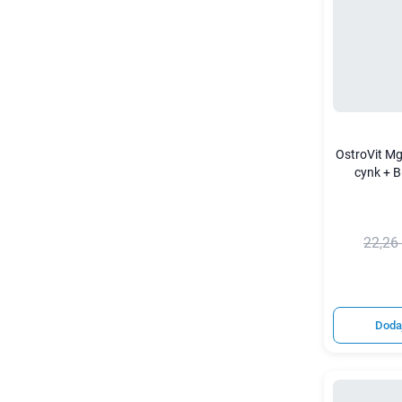
OstroVit M
cynk + B
22,26 
Doda