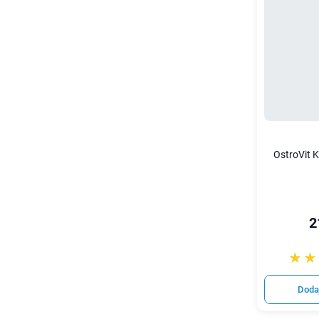
OstroVit K
2
☆☆
★★
Doda