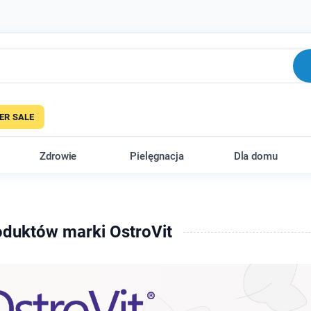
R SALE
Zdrowie
Pielęgnacja
Dla domu
oduktów marki OstroVit