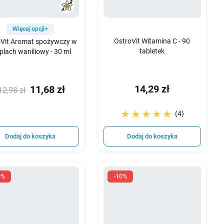
Więcej opcji+
OstroVit Witamina C - 90
oVit Aromat spożywczy w
tabletek
plach waniliowy - 30 ml
14,29 zł
11,68 zł
12,98 zł
☆☆☆☆☆
★★★★★
(4)
Dodaj do koszyka
Dodaj do koszyka
0%
-10%