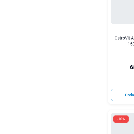
OstroVit A
15
6
Doda
-10%