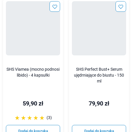
SHS Viamea (mocno podnosi
SHS Perfect Bust+ Serum
libido) - 4 kapsułki
ujędrniające do biustu - 150
ml
59,90 zł
79,90 zł
☆☆☆☆☆
★★★★★
(3)
Dodaj do koszyka
Dodaj do koszyka