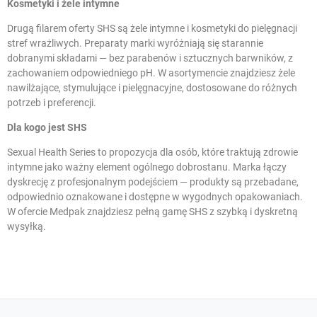
Kosmetyki i żele intymne
Drugą filarem oferty SHS są
żele intymne
i kosmetyki do pielęgnacji
stref wrażliwych. Preparaty marki wyróżniają się starannie
dobranymi składami — bez parabenów i sztucznych barwników, z
zachowaniem odpowiedniego pH. W asortymencie znajdziesz żele
nawilżające, stymulujące i pielęgnacyjne, dostosowane do różnych
potrzeb i preferencji.
Dla kogo jest SHS
Sexual Health Series to propozycja dla osób, które traktują zdrowie
intymne jako ważny element ogólnego dobrostanu. Marka łączy
dyskrecję z profesjonalnym podejściem — produkty są przebadane,
odpowiednio oznakowane i dostępne w wygodnych opakowaniach.
W ofercie
Medpak
znajdziesz pełną gamę SHS z szybką i dyskretną
wysyłką.
W magazynie
Dostawa 0 zł