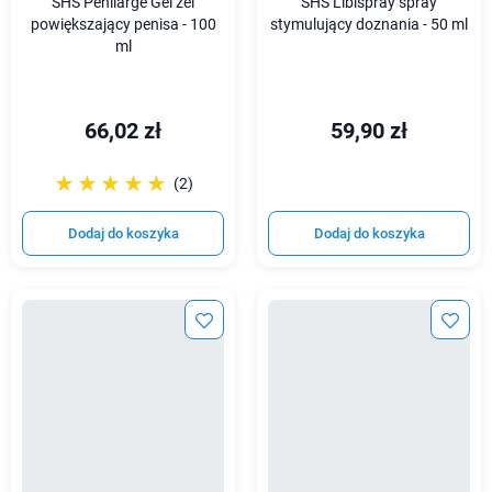
SHS Penilarge Gel żel
SHS Libispray spray
powiększający penisa - 100
stymulujący doznania - 50 ml
ml
66,02 zł
59,90 zł
☆☆☆☆☆
★★★★★
(2)
Dodaj do koszyka
Dodaj do koszyka