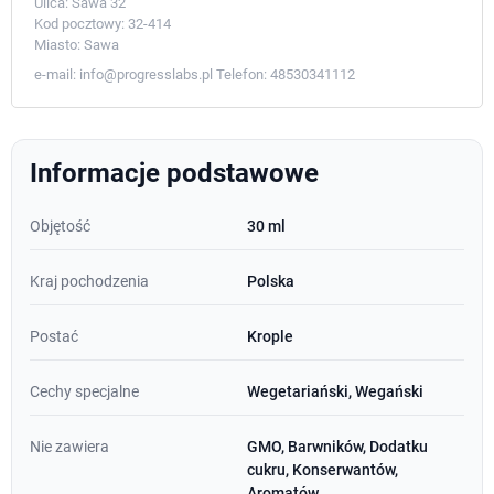
Ulica:
Sawa 32
Kod pocztowy:
32-414
Miasto:
Sawa
e-mail:
info@progresslabs.pl
Telefon:
48530341112
Informacje podstawowe
Objętość
30 ml
Kraj pochodzenia
Polska
Postać
Krople
Cechy specjalne
Wegetariański, Wegański
Nie zawiera
GMO, Barwników, Dodatku
cukru, Konserwantów,
Aromatów