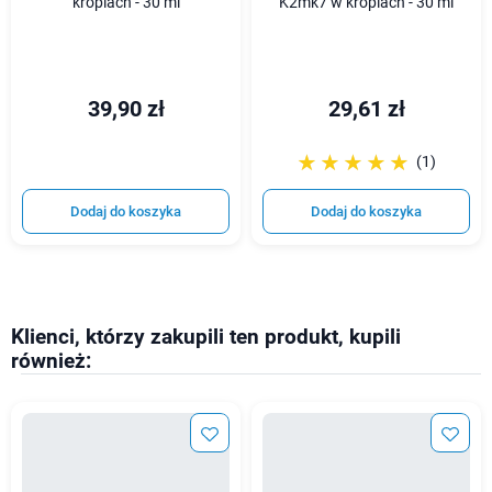
kroplach - 30 ml
K2mk7 w kroplach - 30 ml
39,90 zł
29,61 zł
☆☆☆☆☆
★★★★★
(1)
Dodaj do koszyka
Dodaj do koszyka
Klienci, którzy zakupili ten produkt, kupili
również: