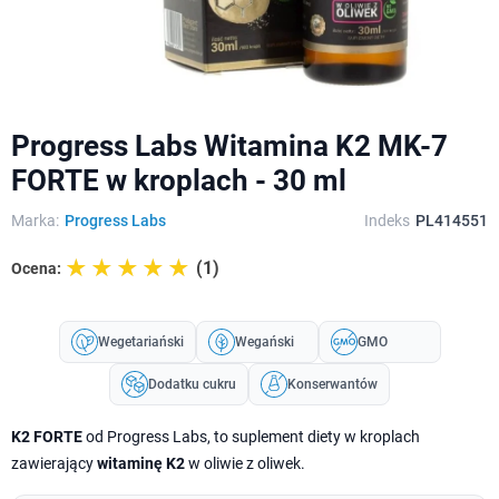
Progress Labs Witamina K2 MK-7
FORTE w kroplach - 30 ml
Marka:
Progress Labs
Indeks
PL414551
☆☆☆☆☆
★★★★★
(1)
Ocena:
Wegetariański
Wegański
GMO
Dodatku cukru
Konserwantów
K2 FORTE
od Progress Labs, to suplement diety w kroplach
zawierający
witaminę K2
w oliwie z oliwek.