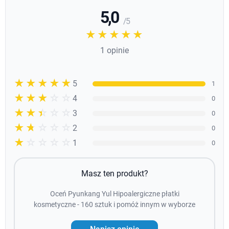
5,0
/ 5
☆☆☆☆☆
★★★★★
1 opinie
☆☆☆☆☆
★★★★★
5
1
☆☆☆☆☆
★★★★
4
0
☆☆☆☆☆
★★★
3
0
☆☆☆☆☆
★★
2
0
☆☆☆☆☆
★
1
0
Masz ten produkt?
Oceń Pyunkang Yul Hipoalergiczne płatki
kosmetyczne - 160 sztuk i pomóż innym w wyborze