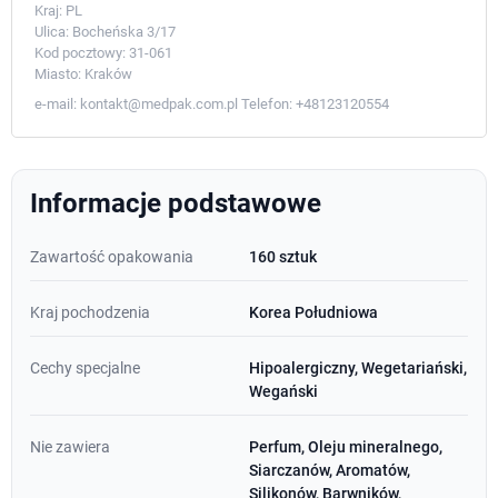
Kraj:
PL
Ulica:
Bocheńska 3/17
Kod pocztowy:
31-061
Miasto:
Kraków
e-mail:
kontakt@medpak.com.pl
Telefon:
+48123120554
Informacje podstawowe
Zawartość opakowania
160 sztuk
Kraj pochodzenia
Korea Południowa
Cechy specjalne
Hipoalergiczny, Wegetariański,
Wegański
Nie zawiera
Perfum, Oleju mineralnego,
Siarczanów, Aromatów,
Silikonów, Barwników,