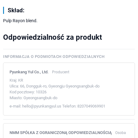
Skład:
Pulp Rayon blend.
Odpowiedzialność za produkt
INFORMACJA O PODMIOTACH ODPOWIEDZIALNYCH
Pyunkang Yul Co., Ltd.
Producent
Kraj:
KR
Ulica:
66, Dongguk-ro, Gyeongju Gyeongsangbuk-do
Kod pocztowy:
10326
Miasto:
Gyeongsangbuk-do
e-mail:
hello@pyunkangyul.us
Telefon:
8207049069901
NMM SPÓŁKA Z OGRANICZONĄ ODPOWIEDZIALNOŚCIĄ
Osoba