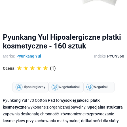
Pyunkang Yul Hipoalergiczne płatki
kosmetyczne - 160 sztuk
Marka:
Pyunkang Yul
Indeks
PYUN360
☆☆☆☆☆
★★★★★
(1)
Ocena:
Hipoalergiczny
Wegetariański
Wegański
Pyunkang Yul 1/3 Cotton Pad to
wysokiej jakości płatki
kosmetyczne
wykonane z organicznej bawełny.
Specjalna struktura
zapewnia doskonałą chłonność i równomierne rozprowadzanie
kosmetyków przy zachowaniu maksymalnej delikatności dla skóry.