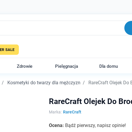
R SALE
Zdrowie
Pielęgnacja
Dla domu
Kosmetyki do twarzy dla mężczyzn
RareCraft Olejek Do B
RareCraft Olejek Do Bro
Marka:
RareCraft
Ocena:
Bądź pierwszy, napisz opinie!