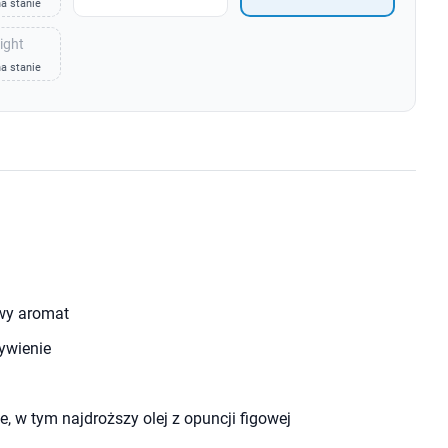
a stanie
ight
a stanie
wy aromat
ywienie
e, w tym najdroższy olej z opuncji figowej