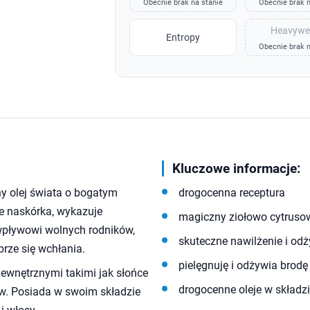
Obecnie brak na stanie
Obecnie brak n
Heavywe
Entropy
Obecnie brak n
Kluczowe informacje:
ny olej świata o bogatym
drogocenna receptura
ie naskórka, wykazuje
magiczny ziołowo cytruso
wpływowi wolnych rodników,
skuteczne nawilżenie i odż
brze się wchłania.
pielęgnuję i odżywia brodę
ewnętrznymi takimi jak słońce
drogocenne oleje w składzi
w. Posiada w swoim składzie