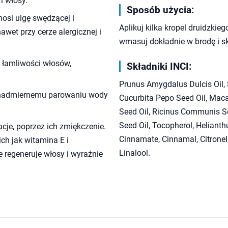
i włosy.
Sposób użycia:
osi ulgę swędzącej i
Aplikuj kilka kropel druidzkieg
awet przy cerze alergicznej i
wmasuj dokładnie w brodę i sk
, łamliwości włosów,
Składniki INCI:
Prunus Amygdalus Dulcis Oil, 
a nadmiernemu parowaniu wody
Cucurbita Pepo Seed Oil, Maca
Seed Oil, Ricinus Communis Se
Seed Oil, Tocopherol, Heliant
acje, poprzez ich zmiękczenie.
Cinnamate, Cinnamal, Citronell
ch jak witamina E i
Linalool.
 regeneruje włosy i wyraźnie