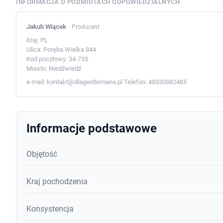
INFORMACJA O PODMIOTACH ODPOWIEDZIALNYCH
Jakub Wiącek
Producent
Kraj:
PL
Ulica:
Poręba Wielka 844
Kod pocztowy:
34-735
Miasto:
Niedźwiedź
e-mail:
kontakt@dlagentlemana.pl
Telefon:
48530882485
Informacje podstawowe
Objętość
Kraj pochodzenia
Konsystencja