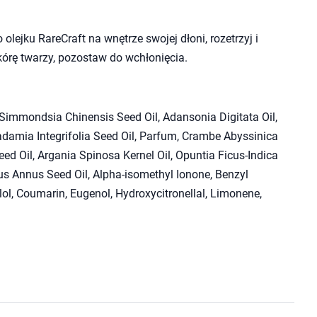
o olejku RareCraft na wnętrze swojej dłoni, rozetrzyj i
órę twarzy, pozostaw do wchłonięcia.
Simmondsia Chinensis Seed Oil, Adansonia Digitata Oil,
damia Integrifolia Seed Oil, Parfum, Crambe Abyssinica
ed Oil, Argania Spinosa Kernel Oil, Opuntia Ficus-Indica
hus Annus Seed Oil, Alpha-isomethyl Ionone, Benzyl
ol, Coumarin, Eugenol, Hydroxycitronellal, Limonene,