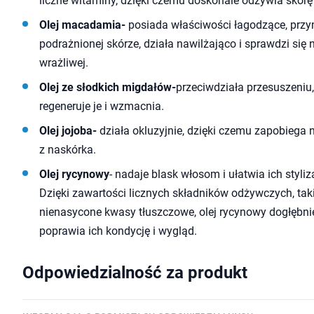
liczne witaminy, dzięki czemu doskonale odżywia skórę 
Olej macadamia-
posiada właściwości łagodzące, przyn
podrażnionej skórze, działa nawilżająco i sprawdzi się n
wrażliwej.
Olej ze słodkich migdałów-
przeciwdziała przesuszeniu
regeneruje je i wzmacnia.
Olej jojoba-
działa okluzyjnie, dzięki czemu zapobieg
z naskórka.
Olej rycynowy
- nadaje blask włosom i ułatwia ich styliz
Dzięki zawartości licznych składników odżywczych, taki
nienasycone kwasy tłuszczowe, olej rycynowy dogłębnie
poprawia ich kondycję i wygląd.
Odpowiedzialność za produkt