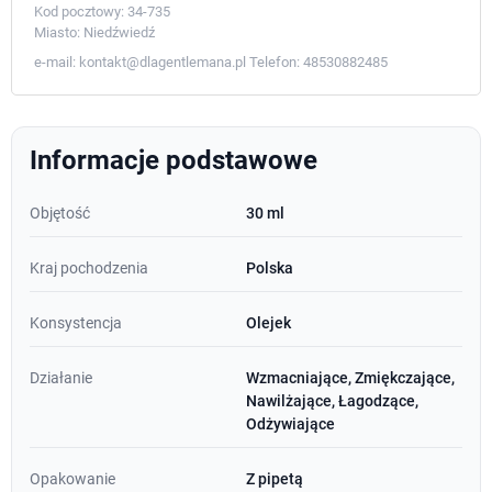
Kod pocztowy:
34-735
Miasto:
Niedźwiedź
e-mail:
kontakt@dlagentlemana.pl
Telefon:
48530882485
Informacje podstawowe
Objętość
30 ml
Kraj pochodzenia
Polska
Konsystencja
Olejek
Działanie
Wzmacniające, Zmiękczające,
Nawilżające, Łagodzące,
Odżywiające
Opakowanie
Z pipetą