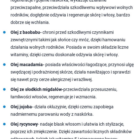
regeneracje i gojenie naskórka, wykazuje działanie
przeciwzapalne, przeciwdziała szkodliwemu wpływowi wolnych
rodników, dogłębnie odżywia i regeneruje skórę i włosy, bardzo
dobrze się wchłania.
Olej z baobabu-
chroni przed szkodliwymi czynnikami
zewnętrznymi takimi jak słońce czy mróz, dzięki hamowaniu
działania wolnych rodników. Posiada w swoim składzie liczne
witaminy, dzięki czemu doskonale odżywia skórę i włosy.
Olej macadamia-
posiada właściwości łagodzące, przynosi ulgę
swędzącej i podrażnionej skórze, działa nawilżająco i sprawdzi
się nawet przy cerze alergicznej i wrażliwej.
Olej ze słodkich migdałów-
przeciwdziała przesuszeniu,
łamliwości włosów, regeneruje je i wzmacnia.
Olej jojoba-
działa okluzyjnie, dzięki czemu zapobiega
nadmiernemu parowaniu wody z naskórka.
Olej rycynowy
- nadaje blask włosom i ułatwia ich stylizacje,
poprzez ich zmiękczenie. Dzięki zawartości licznych składników