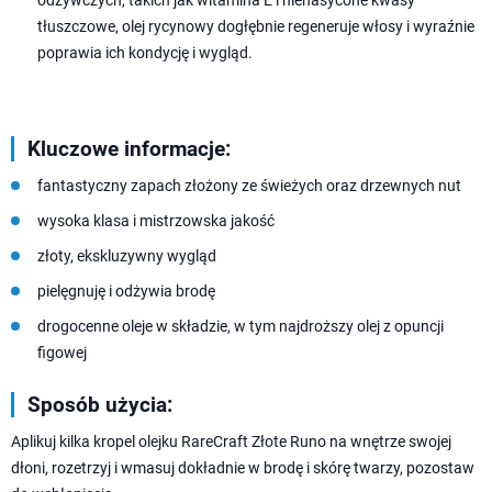
odżywczych, takich jak witamina E i nienasycone kwasy
tłuszczowe, olej rycynowy dogłębnie regeneruje włosy i wyraźnie
poprawia ich kondycję i wygląd.
Kluczowe informacje:
fantastyczny zapach złożony ze świeżych oraz drzewnych nut
wysoka klasa i mistrzowska jakość
złoty, ekskluzywny wygląd
pielęgnuję i odżywia brodę
drogocenne oleje w składzie, w tym najdroższy olej z opuncji
figowej
Sposób użycia:
Aplikuj kilka kropel olejku RareCraft Złote Runo na wnętrze swojej
dłoni, rozetrzyj i wmasuj dokładnie w brodę i skórę twarzy, pozostaw