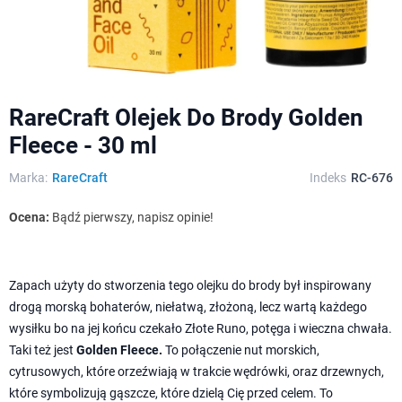
RareCraft Olejek Do Brody Golden
Fleece - 30 ml
Marka:
RareCraft
Indeks
RC-676
Ocena:
Bądź pierwszy, napisz opinie!
Zapach użyty do stworzenia tego olejku do brody był inspirowany
drogą morską bohaterów, niełatwą, złożoną, lecz wartą każdego
wysiłku bo na jej końcu czekało Złote Runo, potęga i wieczna chwała.
Taki też jest
Golden Fleece.
To połączenie nut morskich,
cytrusowych, które orzeźwiają w trakcie wędrówki, oraz drzewnych,
które symbolizują gąszcze, które dzielą Cię przed celem. To