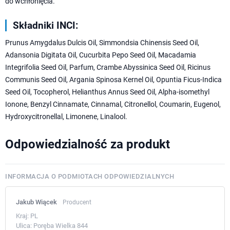
do wchłonięcia.
Składniki INCI:
Prunus Amygdalus Dulcis Oil, Simmondsia Chinensis Seed Oil,
Adansonia Digitata Oil, Cucurbita Pepo Seed Oil, Macadamia
Integrifolia Seed Oil, Parfum, Crambe Abyssinica Seed Oil, Ricinus
Communis Seed Oil, Argania Spinosa Kernel Oil, Opuntia Ficus-Indica
Seed Oil, Tocopherol, Helianthus Annus Seed Oil, Alpha-isomethyl
Ionone, Benzyl Cinnamate, Cinnamal, Citronellol, Coumarin, Eugenol,
Hydroxycitronellal, Limonene, Linalool.
Odpowiedzialność za produkt
INFORMACJA O PODMIOTACH ODPOWIEDZIALNYCH
Jakub Wiącek
Producent
Kraj:
PL
Ulica:
Poręba Wielka 844