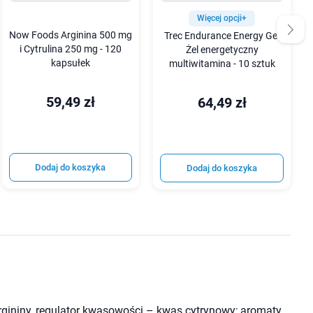
Więcej opcji+
Now Foods Arginina 500 mg
Trec Endurance Energy Gel
i Cytrulina 250 mg - 120
Żel energetyczny
kapsułek
multiwitamina - 10 sztuk
59,49 zł
64,49 zł
Dodaj do koszyka
Dodaj do koszyka
argininy, regulator kwasowości – kwas cytrynowy; aromaty,