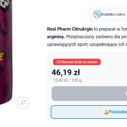
Dodatku cukru
Real Pharm CitruArgin
to preparat w fo
argininę.
Przeznaczony zarówno dla pro
uprawiających sport, uzupełniający ich d
Obecnie brak na stanie

46,19 zł
15,40 zł / 100 g
Powiadom