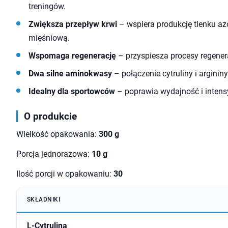
treningów.
Zwiększa przepływ krwi
– wspiera produkcję tlenku a
mięśniową.
Wspomaga regenerację
– przyspiesza procesy regenera
Dwa silne aminokwasy
– połączenie cytruliny i arginin
Idealny dla sportowców
– poprawia wydajność i intensy
O produkcie
Wielkość opakowania:
300 g
Porcja jednorazowa:
10 g
Ilość porcji w opakowaniu:
30
SKŁADNIKI
L-Cytrulina