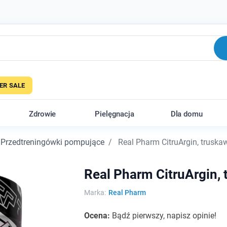
R SALE
Zdrowie
Pielęgnacja
Dla domu
Przedtreningówki pompujące
Real Pharm CitruArgin, truska
Real Pharm CitruArgin, 
Marka:
Real Pharm
Ocena:
Bądź pierwszy, napisz opinie!