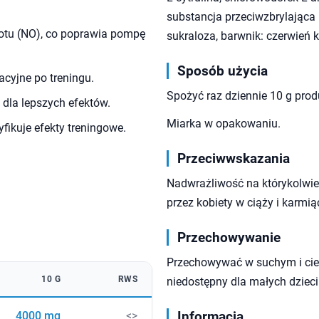
substancja przeciwzbrylająca
zotu (NO), co poprawia pompę
sukraloza, barwnik: czerwień 
Sposób użycia
cyjne po treningu.
Spożyć raz dziennie 10 g pro
y dla lepszych efektów.
Miarka w opakowaniu.
fikuje efekty treningowe.
Przeciwwskazania
Nadwrażliwość na którykolwiek
przez kobiety w ciąży i karmiąc
Przechowywanie
Przechowywać w suchym i cie
10 G
RWS
niedostępny dla małych dzieci
Informacja
4000 mg
<>