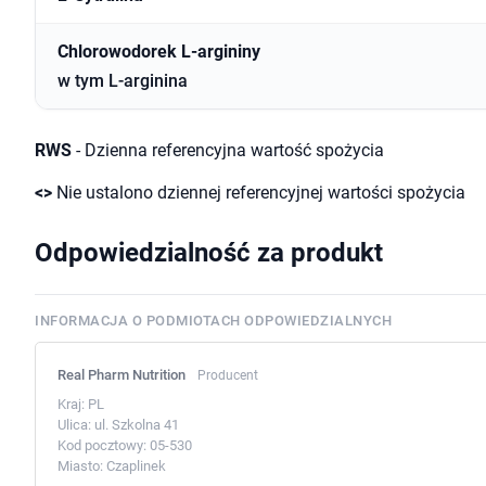
Chlorowodorek L-argininy
w tym L-arginina
RWS
- Dzienna referencyjna wartość spożycia
<>
Nie ustalono dziennej referencyjnej wartości spożycia
Odpowiedzialność za produkt
INFORMACJA O PODMIOTACH ODPOWIEDZIALNYCH
Real Pharm Nutrition
Producent
Kraj:
PL
Ulica:
ul. Szkolna 41
Kod pocztowy:
05-530
Miasto:
Czaplinek