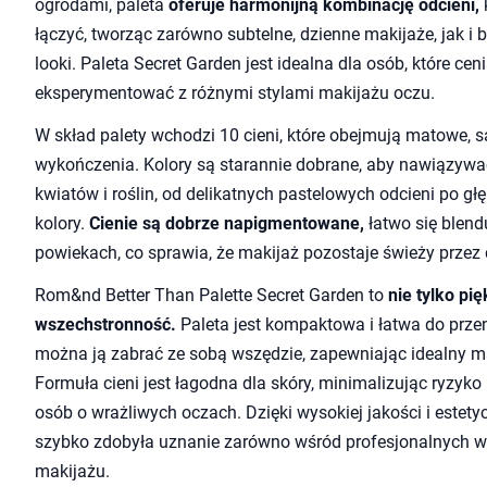
ogrodami, paleta
oferuje harmonijną kombinację odcieni,
łączyć, tworząc zarówno subtelne, dzienne makijaże, jak i 
looki. Paleta Secret Garden jest idealna dla osób, które ce
eksperymentować z różnymi stylami makijażu oczu.
W skład palety wchodzi 10 cieni, które obejmują matowe, 
wykończenia. Kolory są starannie dobrane, aby nawiązywa
kwiatów i roślin, od delikatnych pastelowych odcieni po gł
kolory.
Cienie są dobrze napigmentowane,
łatwo się blend
powiekach, co sprawia, że makijaż pozostaje świeży przez 
Rom&nd Better Than Palette Secret Garden to
nie tylko pi
wszechstronność.
Paleta jest kompaktowa i łatwa do przen
można ją zabrać ze sobą wszędzie, zapewniając idealny m
Formuła cieni jest łagodna dla skóry, minimalizując ryzyko
osób o wrażliwych oczach. Dzięki wysokiej jakości i estety
szybko zdobyła uznanie zarówno wśród profesjonalnych w
makijażu.