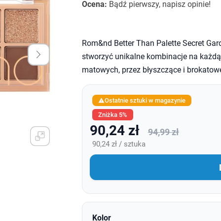
Ocena:
Bądź pierwszy, napisz opinie!
Rom&nd Better Than Palette Secret Gar
stworzyć unikalne kombinacje na każdą 
matowych, przez błyszczące i brokatow
Ostatnie sztuki w magazynie

Zniżka 5%
90,24 zł
94,99 zł
90,24 zł / sztuka
Kolor