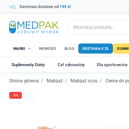
Darmowa dostawa od
199 zł
MARKI
NOWOŚCI
BLOG
DOSTAWA 0 ZŁ
SUMME
Suplementy Diety
Cel zdrowotny
Dla sportowców
Strona główna
Makijaż
Makijaż oczu
Cienie do p
-5%