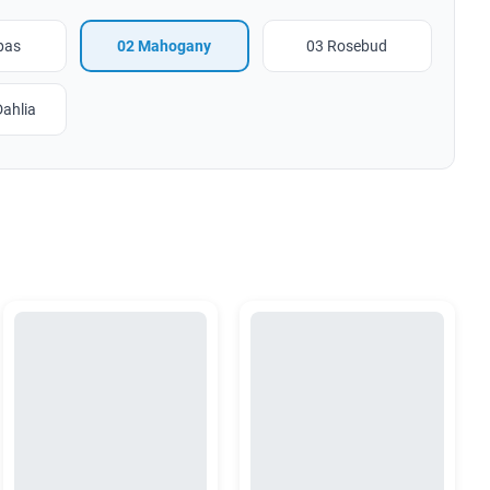
pas
02 Mahogany
03 Rosebud
ahlia