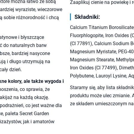
które można łatwo ze sobą
Zaaplikuj cienie na powiekę 
bardziej wyraziste, wieczorowe
Składniki:
nią sobie różnorodność i chcą
Calcium Titanium Borosilicate,
Fluorphlogopite, Iron Oxides (
satynowe i błyszczące
(CI 77891), Calcium Sodium Bo
ć do naturalnych barw
Magnesium Myristate, PEG-40 H
ębsze, bardziej nasycone
Magnesium Stearate, Methylpro
ują i długo utrzymują na
Iron Oxides (CI 77499), Dimeth
cały dzień.
Polybutene, Lauroyl Lysine, A
ękne kolory, ale także wygoda i
Staramy się, aby lista składni
oszenia, co sprawia, że
produktu może ulec zmianie. A
akijaż na każdą okazję.
ze składem umieszczonym na
 podrażnień, co jest ważne dla
ce, paleta Secret Garden
izażystów, jak i amatorów