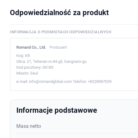
Odpowiedzialność za produkt
INFORMACJA O PODMIOTACH ODPOWIEDZIALNYCH
Romand Co., Ltd.
Producent
Kraj:
KR
Ulica:
21, Teheran-ro 84-gil, Gangnam-gu
Kod pocztowy:
06185
Miasto:
Seul
e-mail:
info@romandglobal.com
Telefon:
+8228987039
Informacje podstawowe
Masa netto