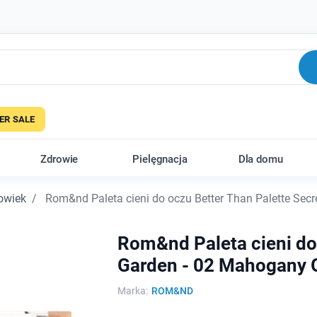
R SALE
Zdrowie
Pielęgnacja
Dla domu
owiek
Rom&nd Paleta cieni do oczu Better Than Palette Sec
Rom&nd Paleta cieni do 
Garden - 02 Mahogany 
Marka:
ROM&ND