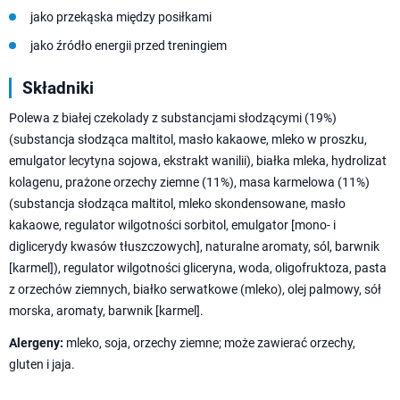
jako przekąska między posiłkami
jako źródło energii przed treningiem
Składniki
Polewa z białej czekolady z substancjami słodzącymi (19%)
(substancja słodząca maltitol, masło kakaowe, mleko w proszku,
emulgator lecytyna sojowa, ekstrakt wanilii), białka mleka, hydrolizat
kolagenu, prażone orzechy ziemne (11%), masa karmelowa (11%)
(substancja słodząca maltitol, mleko skondensowane, masło
kakaowe, regulator wilgotności sorbitol, emulgator [mono- i
diglicerydy kwasów tłuszczowych], naturalne aromaty, sól, barwnik
[karmel]), regulator wilgotności gliceryna, woda, oligofruktoza, pasta
z orzechów ziemnych, białko serwatkowe (mleko), olej palmowy, sół
morska, aromaty, barwnik [karmel].
Alergeny:
mleko, soja, orzechy ziemne; może zawierać orzechy,
gluten i jaja.