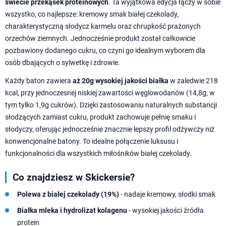
świecie przekąsek proteinowych
. Ta wyjątkowa edycja łączy w sobie
wszystko, co najlepsze: kremowy smak białej czekolady,
charakterystyczną słodycz karmelu oraz chrupkość prażonych
orzechów ziemnych. Jednocześnie produkt został całkowicie
pozbawiony dodanego cukru, co czyni go idealnym wyborem dla
osób dbających o sylwetkę i zdrowie.
Każdy baton zawiera
aż 20g wysokiej jakości białka
w zaledwie 218
kcal, przy jednoczesnej niskiej zawartości węglowodanów (14,8g, w
tym tylko 1,9g cukrów). Dzięki zastosowaniu naturalnych substancji
słodzących zamiast cukru, produkt zachowuje pełnię smaku i
słodyczy, oferując jednocześnie znacznie lepszy profil odżywczy niż
konwencjonalne batony. To idealne połączenie luksusu i
funkcjonalności dla wszystkich miłośników białej czekolady.
Co znajdziesz w Skickersie?
Polewa z białej czekolady (19%)
- nadaje kremowy, słodki smak
Białka mleka i hydrolizat kolagenu
- wysokiej jakości źródła
protein