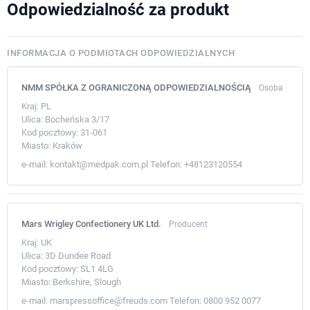
Odpowiedzialność za produkt
INFORMACJA O PODMIOTACH ODPOWIEDZIALNYCH
NMM SPÓŁKA Z OGRANICZONĄ ODPOWIEDZIALNOŚCIĄ
Osoba
Kraj:
PL
Ulica:
Bocheńska 3/17
Kod pocztowy:
31-061
Miasto:
Kraków
e-mail:
kontakt@medpak.com.pl
Telefon:
+48123120554
Mars Wrigley Confectionery UK Ltd.
Producent
Kraj:
UK
Ulica:
3D Dundee Road
Kod pocztowy:
SL1 4LG
Miasto:
Berkshire, Slough
e-mail:
marspressoffice@freuds.com
Telefon:
0800 952 0077