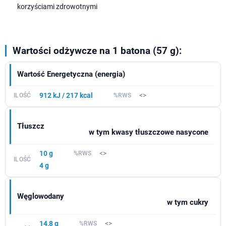
korzyściami zdrowotnymi
Wartości odżywcze na 1 batona (57 g):
Wartość Energetyczna (energia)
912 kJ / 217 kcal
<>
Tłuszcz
w tym kwasy tłuszczowe nasycone
10 g
<>
4 g
Węglowodany
w tym cukry
14,8 g
<>