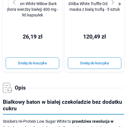
Swanson White Willow Bark
d'Alba White Truffle Odżywcza
(kora wierzby białej) 400 mg -
maska z białą truflą - 5 sztuk
90 kapsułek
26,19 zł
120,49 zł
Dodaj do koszyka
Dodaj do koszyka
Opis
Białkowy baton w białej czekoladzie bez dodatku
cukru
Snickers Hi-Protein Low Sugar White to
prawdziwa rewolucja w