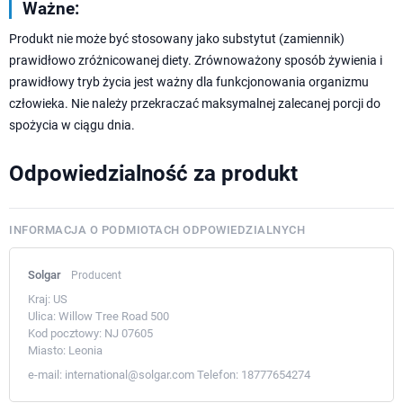
Ważne:
Produkt nie może być stosowany jako substytut (zamiennik)
prawidłowo zróżnicowanej diety. Zrównoważony sposób żywienia i
prawidłowy tryb życia jest ważny dla funkcjonowania organizmu
człowieka. Nie należy przekraczać maksymalnej zalecanej porcji do
spożycia w ciągu dnia.
Odpowiedzialność za produkt
INFORMACJA O PODMIOTACH ODPOWIEDZIALNYCH
Solgar
Producent
Kraj:
US
Ulica:
Willow Tree Road 500
Kod pocztowy:
NJ 07605
Miasto:
Leonia
e-mail:
international@solgar.com
Telefon:
18777654274