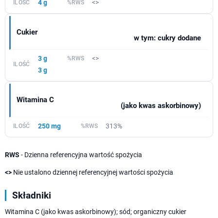
4 g
<>
Cukier
w tym: cukry dodane
3 g
<>
3 g
Witamina C
(jako kwas askorbinowy)
250 mg
313%
RWS
- Dzienna referencyjna wartość spożycia
<>
Nie ustalono dziennej referencyjnej wartości spożycia
Składniki
Witamina C (jako kwas askorbinowy); sód; organiczny cukier