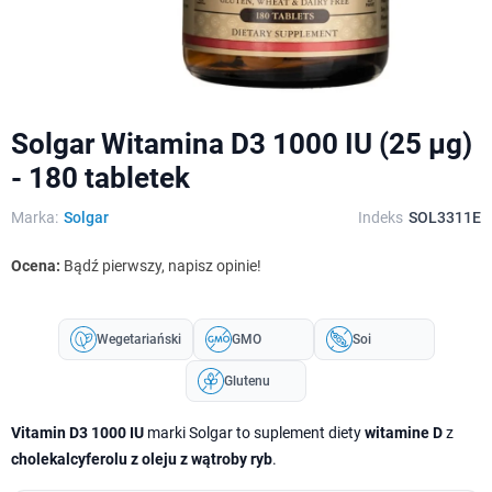
Solgar Witamina D3 1000 IU (25 µg)
- 180 tabletek
Marka:
Solgar
Indeks
SOL3311E
Ocena:
Bądź pierwszy, napisz opinie!
Wegetariański
GMO
Soi
Glutenu
Vitamin D3 1000 IU
marki Solgar to suplement diety
witamine D
z
cholekalcyferolu z oleju z wątroby ryb
.