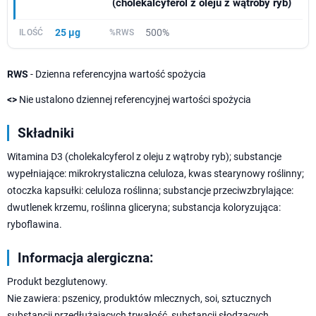
(cholekalcyferol z oleju z wątroby ryb)
25 µg
500%
RWS
- Dzienna referencyjna wartość spożycia
<>
Nie ustalono dziennej referencyjnej wartości spożycia
Składniki
Witamina D3 (cholekalcyferol z oleju z wątroby ryb); substancje
wypełniające: mikrokrystaliczna celuloza, kwas stearynowy roślinny;
otoczka kapsułki: celuloza roślinna; substancje przeciwzbrylające:
dwutlenek krzemu, roślinna gliceryna; substancja koloryzująca:
ryboflawina.
Informacja alergiczna:
Produkt bezglutenowy.
Nie zawiera: pszenicy, produktów mlecznych, soi, sztucznych
substancji przedłużających trwałość, substancji słodzących,