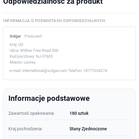
Odpowiedzialność za produkt
INFORMACJA O PODMIOTACH ODPOWIEDZIALNYCH
Solgar
Producent
Kraj:
US
Ulica:
Willow Tree Road 500
Kod pocztowy:
NJ 07605
Miasto:
Leonia
e-mail:
international@solgar.com
Telefon:
18777654274
Informacje podstawowe
Zawartość opakowania
180 sztuk
Kraj pochodzenia
Stany Zjednoczone