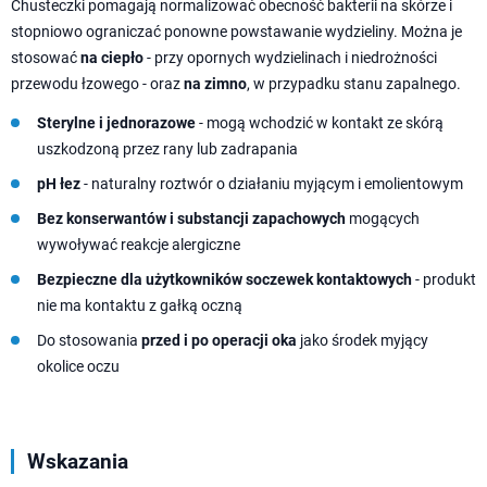
Chusteczki pomagają normalizować obecność bakterii na skórze i
stopniowo ograniczać ponowne powstawanie wydzieliny. Można je
stosować
na ciepło
- przy opornych wydzielinach i niedrożności
przewodu łzowego - oraz
na zimno
, w przypadku stanu zapalnego.
Sterylne i jednorazowe
- mogą wchodzić w kontakt ze skórą
uszkodzoną przez rany lub zadrapania
pH łez
- naturalny roztwór o działaniu myjącym i emolientowym
Bez konserwantów i substancji zapachowych
mogących
wywoływać reakcje alergiczne
Bezpieczne dla użytkowników soczewek kontaktowych
- produkt
nie ma kontaktu z gałką oczną
Do stosowania
przed i po operacji oka
jako środek myjący
okolice oczu
Wskazania