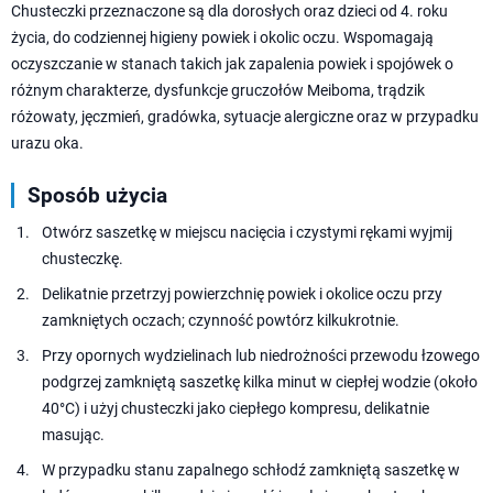
Chusteczki przeznaczone są dla dorosłych oraz dzieci od 4. roku
życia, do codziennej higieny powiek i okolic oczu. Wspomagają
oczyszczanie w stanach takich jak zapalenia powiek i spojówek o
różnym charakterze, dysfunkcje gruczołów Meiboma, trądzik
różowaty, jęczmień, gradówka, sytuacje alergiczne oraz w przypadku
urazu oka.
Sposób użycia
Otwórz saszetkę w miejscu nacięcia i czystymi rękami wyjmij
chusteczkę.
Delikatnie przetrzyj powierzchnię powiek i okolice oczu przy
zamkniętych oczach; czynność powtórz kilkukrotnie.
Przy opornych wydzielinach lub niedrożności przewodu łzowego
podgrzej zamkniętą saszetkę kilka minut w ciepłej wodzie (około
40°C) i użyj chusteczki jako ciepłego kompresu, delikatnie
masując.
W przypadku stanu zapalnego schłodź zamkniętą saszetkę w