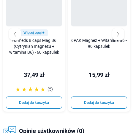
Więcej opcji+
Formeds Bicaps Mag B6
6PAK Magnez + Witamina B6 -
(Cytrynian magnezu +
90 kapsułek
witamina B6) - 60 kapsułek
37,49 zł
15,99 zł
☆☆☆☆☆
★★★★★
(5)
Dodaj do koszyka
Dodaj do koszyka
Opinie użytkowników (0)