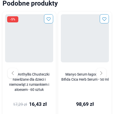
Podobne produkty
-5%
Baby Anthyllis Chusteczki
Manyo Serum łagodzące
nawilżane dla dzieci i
Bifida Cica Herb Serum - 50 ml
niemowląt z rumiankiem i
aloesem - 60 sztuk
16,43 zł
98,69 zł
17,29 zł