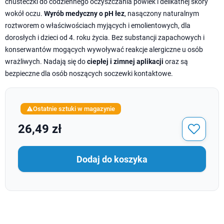
chusteczki do codziennego oczyszczania powiek i delikatnej skóry
wokół oczu.
Wyrób medyczny o pH łez
, nasączony naturalnym
roztworem o właściwościach myjących i emolientowych, dla
dorosłych i dzieci od 4. roku życia. Bez substancji zapachowych i
konserwantów mogących wywoływać reakcje alergiczne u osób
wrażliwych. Nadają się do
ciepłej i zimnej aplikacji
oraz są
bezpieczne dla osób noszących soczewki kontaktowe.
Ostatnie sztuki w magazynie

26,49 zł
Dodaj do koszyka