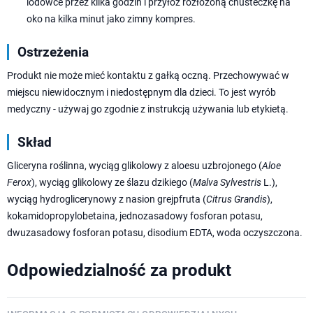
lodówce przez kilka godzin i przyłóż rozłożoną chusteczkę na
oko na kilka minut jako zimny kompres.
Ostrzeżenia
Produkt nie może mieć kontaktu z gałką oczną. Przechowywać w
miejscu niewidocznym i niedostępnym dla dzieci. To jest wyrób
medyczny - używaj go zgodnie z instrukcją używania lub etykietą.
Skład
Gliceryna roślinna, wyciąg glikolowy z aloesu uzbrojonego (
Aloe
Ferox
), wyciąg glikolowy ze ślazu dzikiego (
Malva Sylvestris
L.),
wyciąg hydroglicerynowy z nasion grejpfruta (
Citrus Grandis
),
kokamidopropylobetaina, jednozasadowy fosforan potasu,
dwuzasadowy fosforan potasu, disodium EDTA, woda oczyszczona.
Odpowiedzialność za produkt