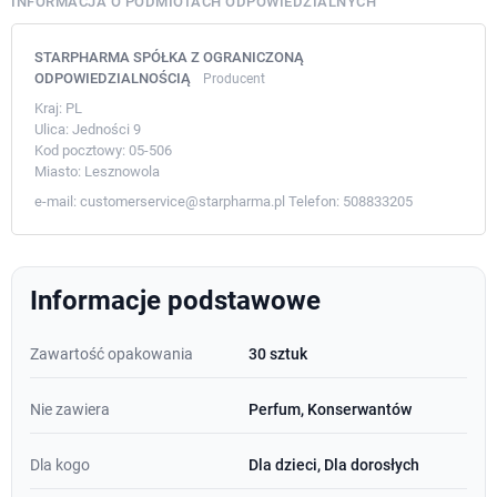
INFORMACJA O PODMIOTACH ODPOWIEDZIALNYCH
STARPHARMA SPÓŁKA Z OGRANICZONĄ
ODPOWIEDZIALNOŚCIĄ
Producent
Kraj:
PL
Ulica:
Jedności 9
Kod pocztowy:
05-506
Miasto:
Lesznowola
e-mail:
customerservice@starpharma.pl
Telefon:
508833205
Informacje podstawowe
Zawartość opakowania
30 sztuk
Nie zawiera
Perfum, Konserwantów
Dla kogo
Dla dzieci, Dla dorosłych