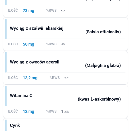
73 mg
<>
Wyciąg z szałwii lekarskiej
(Salvia officinalis)
50 mg
<>
Wyciąg z owoców aceroli
(Malpighia glabra)
13,2 mg
<>
Witamina C
(kwas L-askorbinowy)
12 mg
15%
Cynk