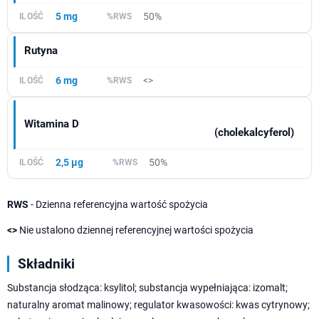
5 mg
50%
Rutyna
6 mg
<>
Witamina D
(cholekalcyferol)
2,5 µg
50%
RWS
- Dzienna referencyjna wartość spożycia
<>
Nie ustalono dziennej referencyjnej wartości spożycia
Składniki
Substancja słodząca: ksylitol; substancja wypełniająca: izomalt;
naturalny aromat malinowy; regulator kwasowości: kwas cytrynowy;