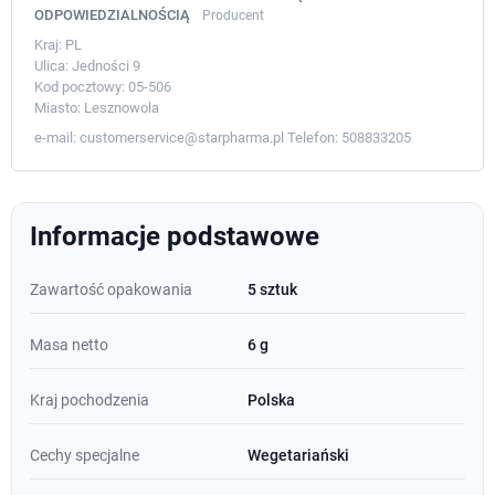
ODPOWIEDZIALNOŚCIĄ
Producent
Kraj:
PL
Ulica:
Jedności 9
Kod pocztowy:
05-506
Miasto:
Lesznowola
e-mail:
customerservice@starpharma.pl
Telefon:
508833205
Informacje podstawowe
Zawartość opakowania
5 sztuk
Masa netto
6 g
Kraj pochodzenia
Polska
Cechy specjalne
Wegetariański