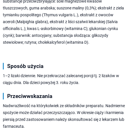
substancje przeciwzbrylające: sole magnezowe kwasów
tłuszczowych, guma arabska; suszone maliny (0,3%); ekstrakt z ziela
tymianku pospolitego (Thymus vulgaris L.), ekstrakt z owoców
aceroli (Malpighia glabra), ekstrakt z liści szałwii lekarskiej (Salvia
officinalis L.); kwas L-askorbinowy (witamina C); glukonian cynku
(cynk); barwnik: antocyjany; substancja słodząca: glikozydy
stewiolowe; rutyna; cholekalcyferol (witamina D).
Sposób użycia
1–2 lizaki dziennie. Nie przekraczać zalecanej porcji tj. 2 lizaków w
ciągu dnia. Dla dzieci powyżej 3. roku życia.
Przeciwwskazania
Nadwrażliwość na którykolwiek ze składników preparatu. Nadmierne
spożycie może działać przeczyszczająco. W okresie ciąży i karmienia
piersią przed zastosowaniem należy skonsultować się z lekarzem lub
farmaceutą.