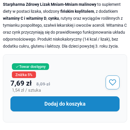
Starpharma Zdrowy Lizak Mniam-Mniam malinowy
to suplement
diety w postaci lizaka, słodzony
fińskim ksylitolem
, z dodatkiem
witaminy C i witaminy D
,
cynku
, rutyny oraz wyciągów roślinnych z
tymianku pospolitego, szałwii lekarskiej i owoców aceroli. Witamina C
oraz cynk przyczyniają się do prawidłowego funkcjonowania układu
odpornościowego. Produkt niskokaloryczny (14 kcal / lizak), bez
dodatku cukru, glutenu i laktozy. Dla dzieci powyżej 3. roku życia.
Towar dostępny

Zniżka 5%
7,69 zł
8,09 zł
1,54 zł / sztuka
Dodaj do koszyka