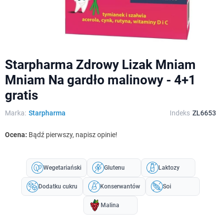
Starpharma Zdrowy Lizak Mniam
Mniam Na gardło malinowy - 4+1
gratis
Marka:
Starpharma
Indeks
ZL6653
Ocena:
Bądź pierwszy, napisz opinie!
Wegetariański
Glutenu
Laktozy
Dodatku cukru
Konserwantów
Soi
Malina