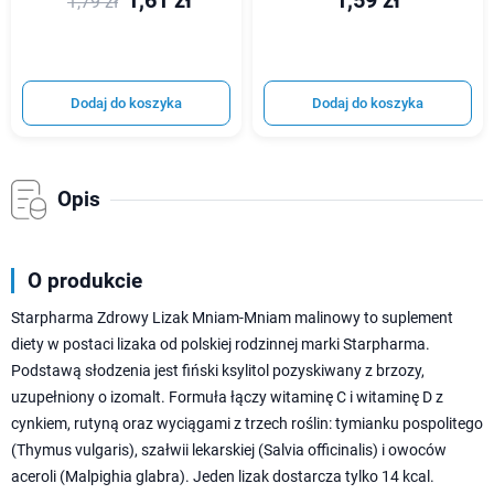
1,61 zł
1,59 zł
1,79 zł
Dodaj do koszyka
Dodaj do koszyka
Opis
O produkcie
Starpharma Zdrowy Lizak Mniam-Mniam malinowy to suplement
diety w postaci lizaka od polskiej rodzinnej marki Starpharma.
Podstawą słodzenia jest fiński ksylitol pozyskiwany z brzozy,
uzupełniony o izomalt. Formuła łączy witaminę C i witaminę D z
cynkiem, rutyną oraz wyciągami z trzech roślin: tymianku pospolitego
(Thymus vulgaris), szałwii lekarskiej (Salvia officinalis) i owoców
aceroli (Malpighia glabra). Jeden lizak dostarcza tylko 14 kcal.