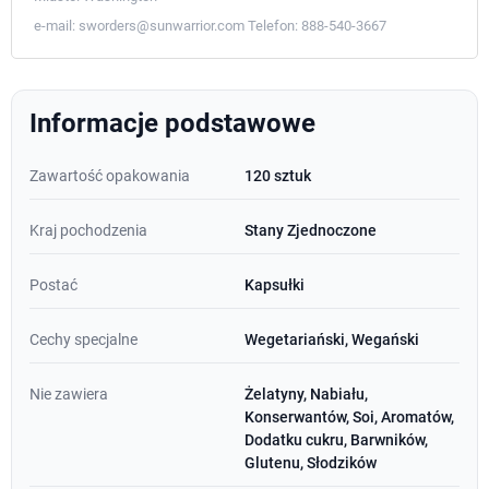
e-mail:
sworders@sunwarrior.com
Telefon:
888-540-3667
Informacje podstawowe
Zawartość opakowania
120 sztuk
Kraj pochodzenia
Stany Zjednoczone
Postać
Kapsułki
Cechy specjalne
Wegetariański, Wegański
Nie zawiera
Żelatyny, Nabiału,
Konserwantów, Soi, Aromatów,
Dodatku cukru, Barwników,
Glutenu, Słodzików