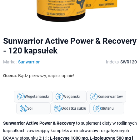
Sunwarrior Active Power & Recovery
- 120 kapsułek
Marka:
Sunwarrior
Indeks
SWR120
Ocena:
Bądź pierwszy, napisz opinie!
Wegetariański
Wegański
Konserwantów
Soi
Dodatku cukru
Glutenu
Sunwarrior Active Power & Recovery
to suplement diety w roślinnych
kapsułkach zawierający kompleks aminokwasów rozgałęzionych
BCAA w stosunku 2:1:1:
L-leucynę 1000 mg, L-izoleucynę 500 mg i