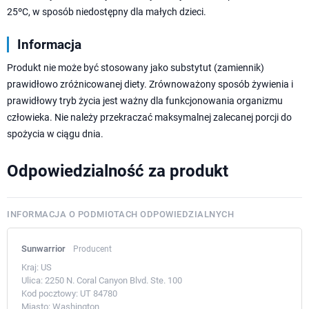
25ºC, w sposób niedostępny dla małych dzieci.
Informacja
Produkt nie może być stosowany jako substytut (zamiennik)
prawidłowo zróżnicowanej diety. Zrównoważony sposób żywienia i
prawidłowy tryb życia jest ważny dla funkcjonowania organizmu
człowieka. Nie należy przekraczać maksymalnej zalecanej porcji do
spożycia w ciągu dnia.
Odpowiedzialność za produkt
INFORMACJA O PODMIOTACH ODPOWIEDZIALNYCH
Sunwarrior
Producent
Kraj:
US
Ulica:
2250 N. Coral Canyon Blvd. Ste. 100
Kod pocztowy:
UT 84780
Miasto:
Washington