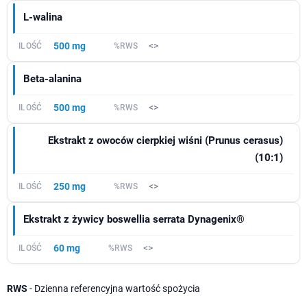
L-walina
500 mg
<>
Beta-alanina
500 mg
<>
Ekstrakt z owoców cierpkiej wiśni (Prunus cerasus)
(10:1)
250 mg
<>
Ekstrakt z żywicy boswellia serrata Dynagenix®
60 mg
<>
RWS
- Dzienna referencyjna wartość spożycia