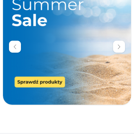
Nowe produkty
Promocje
Krótka data
Dostawa 0 zł
Cena
zł
zł
Producenci
Typ produktu