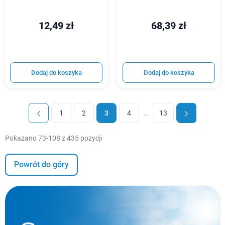
12,49 zł
68,39 zł
Dodaj do koszyka
Dodaj do koszyka
1
2
3
4
…
13
Pokazano 73-108 z 435 pozycji
Powrót do góry
W magazynie