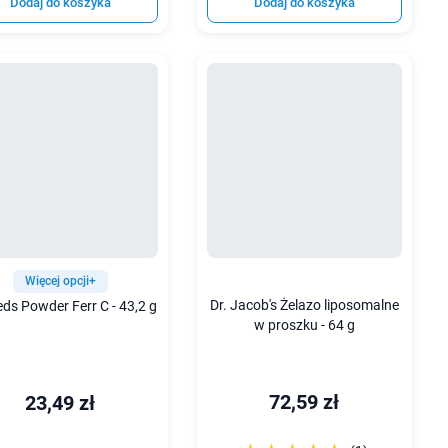
Dodaj do koszyka
Dodaj do koszyka
Więcej opcji+
Dr. Jacob's Żelazo liposomalne
ds Powder Ferr C - 43,2 g
w proszku - 64 g
72,59 zł
23,49 zł