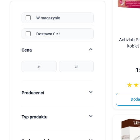
W magazynie
Dostawa 0 zł
Activlab P
kobiet
Cena
zł
zł
1
☆☆
★★
Producenci
Doda
Typ produktu