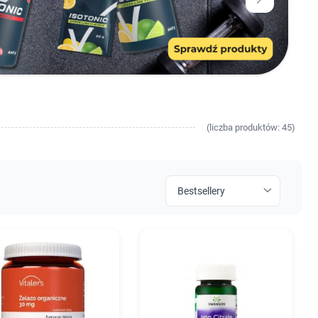
(
liczba
produktów: 45)