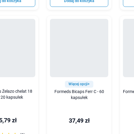
j do koszyka
Dodaj do koszyka
Więcej opcji+
 Żelazo chelat 18
Formeds Bicaps Ferr C - 60
Forme
120 kapsułek
kapsułek
5,79 zł
37,49 zł