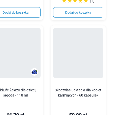
☆☆☆☆☆
★★★★★
(1)
Dodaj do koszyka
Dodaj do koszyka
ldLife Żelazo dla dzieci,
Skoczylas Laktacja dla kobiet
jagoda - 118 ml
karmiących - 60 kapsułek
66,79 zł
59,00 zł