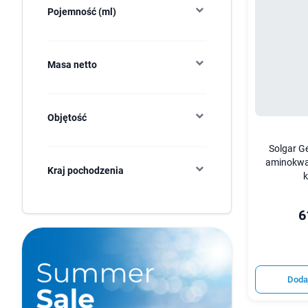
Pojemność (ml)
Masa netto
Objętość
Solgar Ge
aminokwa
Kraj pochodzenia
k
6
Doda