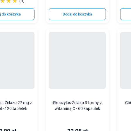
☆☆☆
★★★
(3)
j do koszyka
Dodaj do koszyka
est Żelazo 27 mg z
Skoczylas Żelazo 3 formy z
Chi
l - 120 tabletek
witaminą C - 60 kapsułek
9,89 zł
32,05 zł