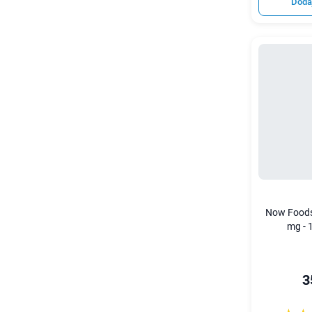
Doda
Now Foods
mg - 
3