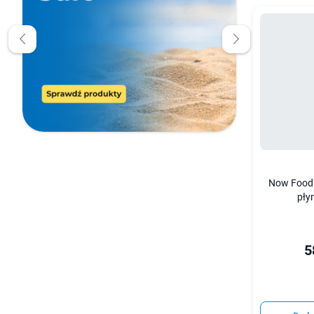
Now Foods
pły
5