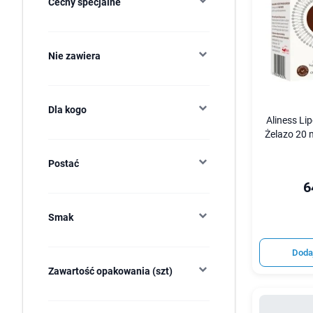
Cechy specjalne
Nie zawiera
Dla kogo
Aliness Li
Żelazo 20 
Postać
6
Smak
Doda
Zawartość opakowania (szt)