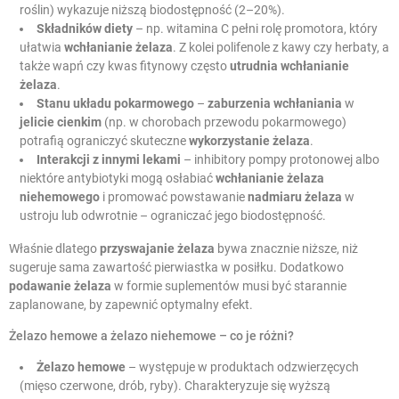
roślin) wykazuje niższą biodostępność (2–20%).
Składników diety
– np. witamina C pełni rolę promotora, który
ułatwia
wchłanianie żelaza
. Z kolei polifenole z kawy czy herbaty, a
także wapń czy kwas fitynowy często
utrudnia wchłanianie
żelaza
.
Stanu układu pokarmowego
–
zaburzenia wchłaniania
w
jelicie cienkim
(np. w chorobach przewodu pokarmowego)
potrafią ograniczyć skuteczne
wykorzystanie żelaza
.
Interakcji z innymi lekami
– inhibitory pompy protonowej albo
niektóre antybiotyki mogą osłabiać
wchłanianie żelaza
niehemowego
i promować powstawanie
nadmiaru żelaza
w
ustroju lub odwrotnie – ograniczać jego biodostępność.
Właśnie dlatego
przyswajanie żelaza
bywa znacznie niższe, niż
sugeruje sama zawartość pierwiastka w posiłku. Dodatkowo
podawanie żelaza
w formie suplementów musi być starannie
zaplanowane, by zapewnić optymalny efekt.
Żelazo hemowe a żelazo niehemowe – co je różni?
Żelazo hemowe
– występuje w produktach odzwierzęcych
(mięso czerwone, drób, ryby). Charakteryzuje się wyższą