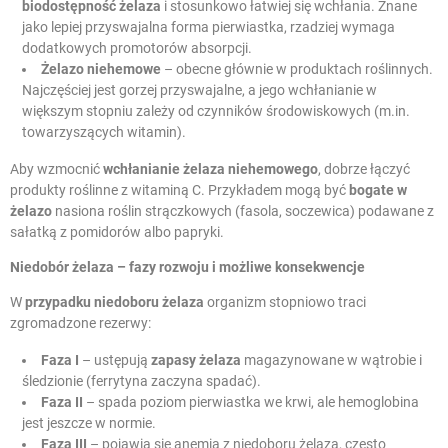
biodostępność żelaza
i stosunkowo łatwiej się wchłania. Znane
jako lepiej przyswajalna forma pierwiastka, rzadziej wymaga
dodatkowych promotorów absorpcji.
Żelazo niehemowe
– obecne głównie w produktach roślinnych.
Najczęściej jest gorzej przyswajalne, a jego wchłanianie w
większym stopniu zależy od czynników środowiskowych (m.in.
towarzyszących witamin).
Aby wzmocnić
wchłanianie żelaza niehemowego
, dobrze łączyć
produkty roślinne z witaminą C. Przykładem mogą być
bogate w
żelazo
nasiona roślin strączkowych (fasola, soczewica) podawane z
sałatką z pomidorów albo papryki.
Niedobór żelaza
– fazy rozwoju i możliwe konsekwencje
W
przypadku niedoboru żelaza
organizm stopniowo traci
zgromadzone rezerwy:
Faza I
– ustępują
zapasy żelaza
magazynowane w wątrobie i
śledzionie (ferrytyna zaczyna spadać).
Faza II
– spada poziom pierwiastka we krwi, ale hemoglobina
jest jeszcze w normie.
Faza III
– pojawia się anemia z niedoboru żelaza, często