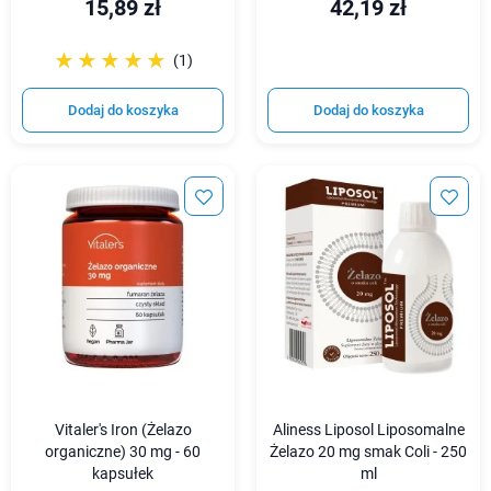
15,89 zł
42,19 zł
☆☆☆☆☆
★★★★★
(1)
Dodaj do koszyka
Dodaj do koszyka
Vitaler's Iron (Żelazo
Aliness Liposol Liposomalne
organiczne) 30 mg - 60
Żelazo 20 mg smak Coli - 250
kapsułek
ml