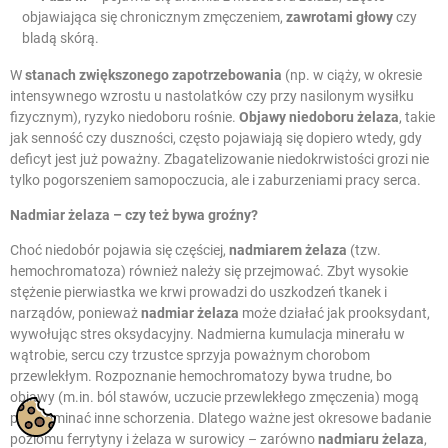
objawiająca się chronicznym zmęczeniem,
zawrotami głowy
czy
bladą skórą.
W
stanach zwiększonego zapotrzebowania
(np. w ciąży, w okresie
intensywnego wzrostu u nastolatków czy przy nasilonym wysiłku
fizycznym), ryzyko niedoboru rośnie.
Objawy niedoboru żelaza
, takie
jak senność czy duszności, często pojawiają się dopiero wtedy, gdy
deficyt jest już poważny. Zbagatelizowanie niedokrwistości grozi nie
tylko pogorszeniem samopoczucia, ale i zaburzeniami pracy serca.
Nadmiar żelaza
– czy też bywa groźny?
Choć niedobór pojawia się częściej,
nadmiarem żelaza
(tzw.
hemochromatoza) również należy się przejmować. Zbyt wysokie
stężenie pierwiastka we krwi prowadzi do uszkodzeń tkanek i
narządów, ponieważ
nadmiar żelaza
może działać jak prooksydant,
wywołując stres oksydacyjny. Nadmierna kumulacja minerału w
wątrobie, sercu czy trzustce sprzyja poważnym chorobom
przewlekłym. Rozpoznanie hemochromatozy bywa trudne, bo
objawy (m.in. ból stawów, uczucie przewlekłego zmęczenia) mogą
przypominać inne schorzenia. Dlatego ważne jest okresowe badanie
poziomu ferrytyny i żelaza w surowicy – zarówno
nadmiaru żelaza
,