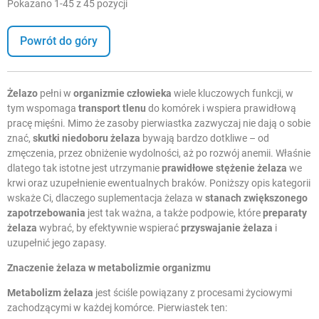
Pokazano 1-45 z 45 pozycji
Powrót do góry
Żelazo
pełni w
organizmie człowieka
wiele kluczowych funkcji, w
tym wspomaga
transport tlenu
do komórek i wspiera prawidłową
pracę mięśni. Mimo że zasoby pierwiastka zazwyczaj nie dają o sobie
znać,
skutki niedoboru żelaza
bywają bardzo dotkliwe – od
zmęczenia, przez obniżenie wydolności, aż po rozwój anemii. Właśnie
dlatego tak istotne jest utrzymanie
prawidłowe stężenie żelaza
we
krwi oraz uzupełnienie ewentualnych braków. Poniższy opis kategorii
wskaże Ci, dlaczego suplementacja żelaza w
stanach zwiększonego
zapotrzebowania
jest tak ważna, a także podpowie, które
preparaty
żelaza
wybrać, by efektywnie wspierać
przyswajanie żelaza
i
uzupełnić jego zapasy.
Znaczenie żelaza
w metabolizmie organizmu
Metabolizm żelaza
jest ściśle powiązany z procesami życiowymi
zachodzącymi w każdej komórce. Pierwiastek ten: