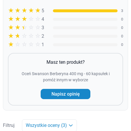
☆☆☆☆☆
★★★★★
5
3
☆☆☆☆☆
★★★★
4
0
☆☆☆☆☆
★★★
3
0
☆☆☆☆☆
★★
2
0
☆☆☆☆☆
★
1
0
Masz ten produkt?
Oceń Swanson Berberyna 400 mg - 60 kapsułek i
pomóż innym w wyborze
Napisz opinię
Filtruj
Wszystkie oceny (3)