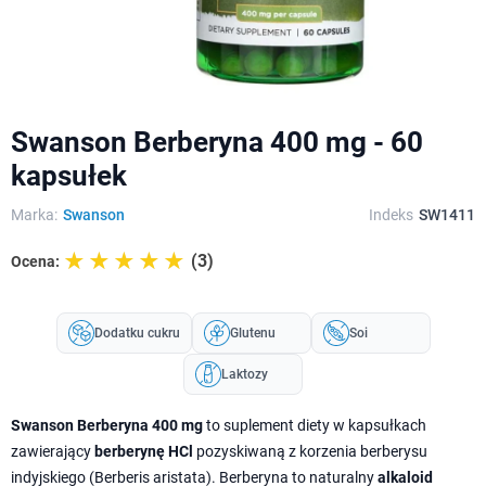
Swanson Berberyna 400 mg - 60
kapsułek
Marka:
Swanson
Indeks
SW1411
☆☆☆☆☆
★★★★★
(3)
Ocena:
Dodatku cukru
Glutenu
Soi
Laktozy
Swanson Berberyna 400 mg
to suplement diety w kapsułkach
zawierający
berberynę HCl
pozyskiwaną z korzenia berberysu
indyjskiego (Berberis aristata). Berberyna to naturalny
alkaloid