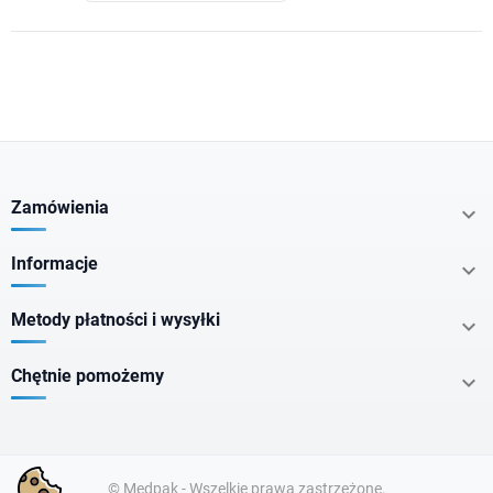
Zamówienia

Informacje

Metody płatności i wysyłki

Chętnie pomożemy

© Medpak - Wszelkie prawa zastrzeżone.