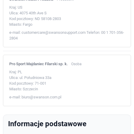
Kraj:
US
Ulica:
4075 40th Ave S
Kod pocztowy:
ND 58108-2803
Miasto:
Fargo
e-mail:
customercare@swansonsupport.com
Telefon:
00 1 701-356-
2804
Pro Sport Majdaniec Filarski sp. k.
Osoba
Kraj:
PL
Ulica:
ul. Południowa 33a
Kod pocztowy:
71-001
Miasto:
Szczecin
e-mail:
biuro@swanson.com.pl
Informacje podstawowe