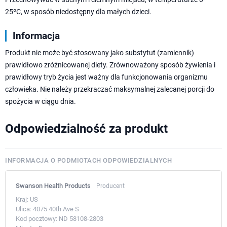
25ºC, w sposób niedostępny dla małych dzieci.
Informacja
Produkt nie może być stosowany jako substytut (zamiennik)
prawidłowo zróżnicowanej diety. Zrównoważony sposób żywienia i
prawidłowy tryb życia jest ważny dla funkcjonowania organizmu
człowieka. Nie należy przekraczać maksymalnej zalecanej porcji do
spożycia w ciągu dnia.
Odpowiedzialność za produkt
INFORMACJA O PODMIOTACH ODPOWIEDZIALNYCH
Swanson Health Products
Producent
Kraj:
US
Ulica:
4075 40th Ave S
Kod pocztowy:
ND 58108-2803