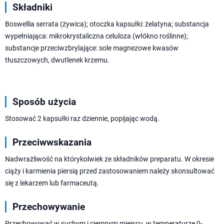
Składniki
Boswellia serrata (żywica); otoczka kapsułki: żelatyna; substancja
wypełniająca: mikrokrystaliczna celuloza (włókno roślinne);
substancje przeciwzbrylające: sole magnezowe kwasów
tłuszczowych, dwutlenek krzemu.
Sposób użycia
Stosować 2 kapsułki raz dziennie, popijając wodą.
Przeciwwskazania
Nadwrażliwość na którykolwiek ze składników preparatu. W okresie
ciąży i karmienia piersią przed zastosowaniem należy skonsultować
się z lekarzem lub farmaceutą.
Przechowywanie
Przechowywać w suchym i ciemnym miejscu, w temperaturze 0-