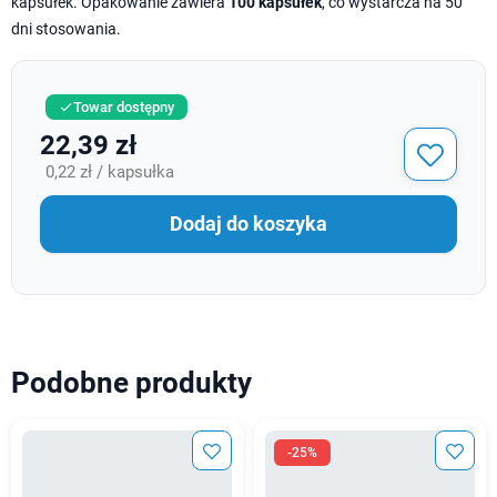
kapsułek. Opakowanie zawiera
100 kapsułek
, co wystarcza na 50
dni stosowania.
Towar dostępny

22,39 zł
0,22 zł / kapsułka
Dodaj do koszyka
Podobne produkty
-25%