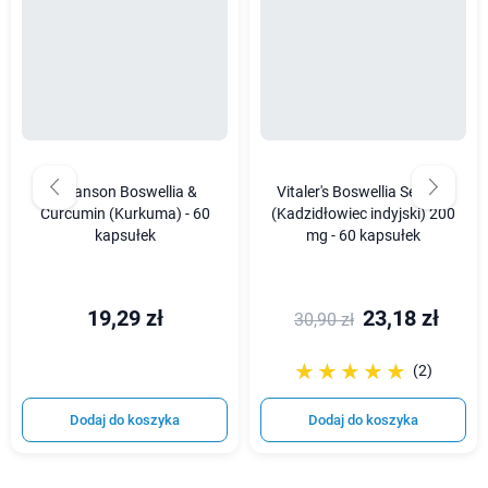
Swanson Boswellia &
Vitaler's Boswellia Serrata
Curcumin (Kurkuma) - 60
(Kadzidłowiec indyjski) 200
kapsułek
mg - 60 kapsułek
19,29 zł
23,18 zł
30,90 zł
☆☆☆☆☆
★★★★★
(2)
Dodaj do koszyka
Dodaj do koszyka