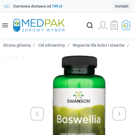
Darmowa dostawa od
199 zł
Kontakt
menu
Strona główna
Cel zdrowotny
Wsparcie dla kości i stawów
S