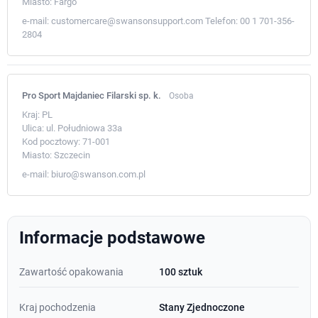
Miasto:
Fargo
e-mail:
customercare@swansonsupport.com
Telefon:
00 1 701-356-
2804
Pro Sport Majdaniec Filarski sp. k.
Osoba
Kraj:
PL
Ulica:
ul. Południowa 33a
Kod pocztowy:
71-001
Miasto:
Szczecin
e-mail:
biuro@swanson.com.pl
Informacje podstawowe
Zawartość opakowania
100 sztuk
Kraj pochodzenia
Stany Zjednoczone