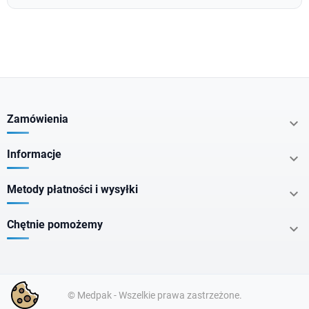
Zamówienia

Informacje

Metody płatności i wysyłki

Chętnie pomożemy

© Medpak - Wszelkie prawa zastrzeżone.