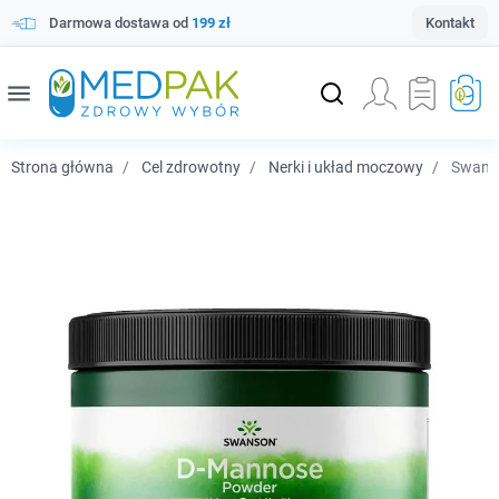
Darmowa dostawa od
199 zł
Kontakt
menu
Strona główna
Cel zdrowotny
Nerki i układ moczowy
Swanso