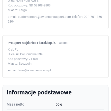
Ulica:
4075 40th Ave S
Kod pocztowy:
ND 58108-2803
Miasto:
Fargo
e-mail:
customercare@swansonsupport.com
Telefon:
00 1 701-356-
2804
Pro Sport Majdaniec Filarski sp. k.
Osoba
Kraj:
PL
Ulica:
ul. Południowa 33a
Kod pocztowy:
71-001
Miasto:
Szczecin
e-mail:
biuro@swanson.com.pl
Informacje podstawowe
Masa netto
50 g