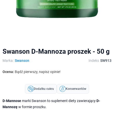
Swanson D-Mannoza proszek - 50 g
Marka:
Swanson
Indeks
SW913
Ocena:
Bądź pierwszy, napisz opinie!
Dodatku cukru
Konserwantów
D-Mannose
marki Swanson to suplement diety zawierający
D-
Mannozę
w formie proszku.