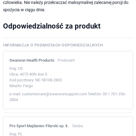
człowieka. Nie należy przekraczać maksymalnej zalecanej porcji do
spożycia w ciągu dnia.
Odpowiedzialność za produkt
INFORMACJA O PODMIOTACH ODPOWIEDZIALNYCH
Swanson Health Products
Producent
Kraj:
US
Ulica:
4075 40th Ave S
Kod pocztowy:
ND 58108-2803
Miasto:
Fargo
e-mail:
customercare@swansonsupport.com
Telefon:
00 1 701-356-
2804
Pro Sport Majdaniec Filarski sp. k.
Osoba
Kraj:
PL