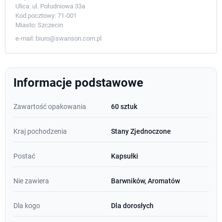
Ulica:
ul. Południowa 33a
Kod pocztowy:
71-001
Miasto:
Szczecin
e-mail:
biuro@swanson.com.pl
Informacje podstawowe
Zawartość opakowania
60 sztuk
Kraj pochodzenia
Stany Zjednoczone
Postać
Kapsułki
Nie zawiera
Barwników, Aromatów
Dla kogo
Dla dorosłych