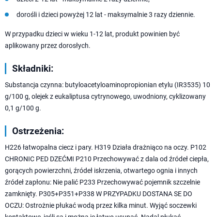
dorośli i dzieci powyżej 12 lat - maksymalnie 3 razy dziennie.
W przypadku dzieci w wieku 1-12 lat, produkt powinien być
aplikowany przez dorosłych.
Składniki:
Substancja czynna: butyloacetyloaminopropionian etylu (IR3535) 10
g/100 g, olejek z eukaliptusa cytrynowego, uwodniony, cyklizowany
0,1 g/100 g.
Ostrzeżenia:
H226 łatwopalna ciecz i pary. H319 Działa drażniąco na oczy. P102
CHRONIC PED DZEĆMI P210 Przechowywać z dala od źródeł ciepła,
gorących powierzchni, źródeł iskrzenia, otwartego ognia i innych
źródeł zapłonu: Nie palić P233 Przechowywać pojemnik szczelnie
zamknięty. P305+P351+P338 W PRZYPADKU DOSTANA SE DO
OCZU: Ostrożnie płukać wodą przez kilka minut. Wyjąć soczewki