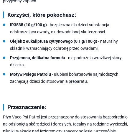
przyjemny zapach.
Korzyści, które pokochasz:
IR3535 (10 g/100 g)
- bezpieczna dla dzieci substancja
odstraszająca owady, o udowodnionej skuteczności.
Olejek z eukaliptusa cytrynowego (0,1 g/100 g)
- naturalny
składnik wzmacniający ochronę przed owadami.
Przyjemna, delikatna formuła
- nie podrażnia wrażliwej skóry
dziecka.
Motyw Psiego Patrolu
- ulubieni bohaterowie najmłodszych
zachęcają dzieci do stosowania preparatu.
Przeznaczenie:
Płyn Vaco Psi Patrol jest przeznaczony do stosowania bezpośrednio
na odsłoniętą skórę dzieci i dorosłych. Idealny na rodzinne wycieczki,
pikniki, wakacje nad jeziorem czy spacery po lesie. Szczególnie