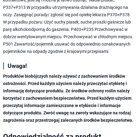
kontaktowe, jeśli są i można je łatwo usunąć. Nadal płukać.
P337+P313 W przypadku utrzymywania działania drażniącego na
oczy. Zasięgnąć porady/ zgłosić się pod opiekę lekarza P370+P378
W przypadku pożaru: Użyć suchy piasek, suche proszki gaśnicze lub
parę alkoholoodporną do gaszenia. P403+P235 Przechowywać w
dobrze wentylowanym miejscu. Przechowywać w chłodnym miejscu.
P501 Zawartość/pojemnik usuwać do odpowiednio oznakowanych
pojemników na odpady zgodnie z krajowymi przepisami.
Uwaga!
Produktów biobójczych należy używać z zachowaniem środków
ostrożności. Przed każdym użyciem należy przeczytać etykietę i
informację dotyczące produktu. Ze środków ochrony roślin należy
korzystać z zachowaniem bezpieczeństwa. Przed każdym użyciem
przeczytaj informacje zamieszczone w etykiecie i informacje
dotyczące produktu. Zwróć uwagę na zwroty wskazujące na rodzaj
zagrożenia oraz przestrzegaj zalecanych środków bezpieczeństwa.
Odpowiedzialność za produkt