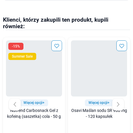
Klienci, którzy zakupili ten produkt, kupili
również:
-15%
Summer Sale
Więcej opcji+
Więcej opcji+
Nutrend Carbosnack Gel z
Osavi Maślan sodu SR 960 mg
kofeiną (saszetka) cola - 50 g
- 120 kapsułek