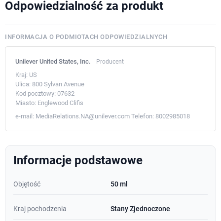
Odpowiedzialność za produkt
INFORMACJA O PODMIOTACH ODPOWIEDZIALNYCH
Unilever United States, Inc.
Producent
Kraj:
US
Ulica:
800 Sylvan Avenue
Kod pocztowy:
07632
Miasto:
Englewood Clifis
e-mail:
MediaRelations.NA@unilever.com
Telefon:
8002985018
Informacje podstawowe
Objętość
50 ml
Kraj pochodzenia
Stany Zjednoczone