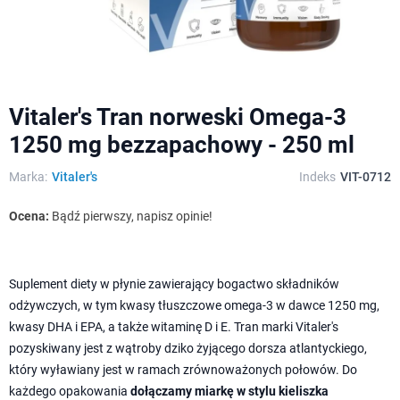
Vitaler's Tran norweski Omega-3
1250 mg bezzapachowy - 250 ml
Marka:
Vitaler's
Indeks
VIT-0712
Ocena:
Bądź pierwszy, napisz opinie!
Suplement diety w płynie zawierający bogactwo składników
odżywczych, w tym kwasy tłuszczowe omega-3 w dawce 1250 mg,
kwasy DHA i EPA, a także witaminę D i E. Tran marki Vitaler's
pozyskiwany jest z wątroby dziko żyjącego dorsza atlantyckiego,
który wyławiany jest w ramach zrównoważonych połowów. Do
każdego opakowania
dołączamy miarkę w stylu kieliszka