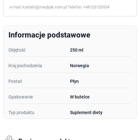
e-mail:
kontakt@medpak.com.pl
Telefon:
+48123120554
Informacje podstawowe
Objętość
250 ml
Kraj pochodzenia
Norwegia
Postać
Płyn
Opakowanie
W butelce
Typ produktu
Suplement diety