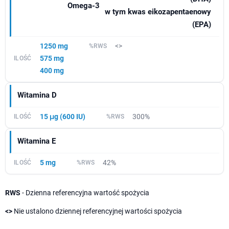
Omega-3
w tym kwas eikozapentaenowy
(EPA)
1250 mg
<>
575 mg
400 mg
Witamina D
15 μg (600 IU)
300%
Witamina E
5 mg
42%
RWS
- Dzienna referencyjna wartość spożycia
<>
Nie ustalono dziennej referencyjnej wartości spożycia