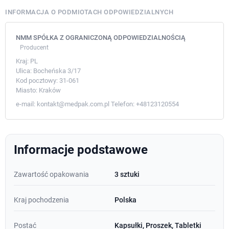
INFORMACJA O PODMIOTACH ODPOWIEDZIALNYCH
NMM SPÓŁKA Z OGRANICZONĄ ODPOWIEDZIALNOŚCIĄ
Producent
Kraj:
PL
Ulica:
Bocheńska 3/17
Kod pocztowy:
31-061
Miasto:
Kraków
e-mail:
kontakt@medpak.com.pl
Telefon:
+48123120554
Informacje podstawowe
Zawartość opakowania
3 sztuki
Kraj pochodzenia
Polska
Postać
Kapsułki, Proszek, Tabletki