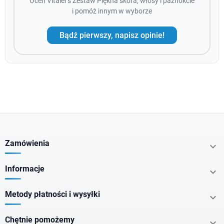
Oceń Vitaler's Zestaw Piękna skóra, włosy i paznokcie
i pomóż innym w wyborze
Bądź pierwszy, napisz opinie!
Zamówienia

Informacje

Metody płatności i wysyłki

Chętnie pomożemy
