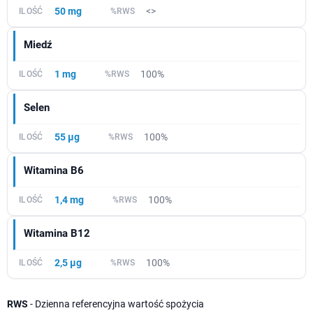
50 mg
<>
Miedź
1 mg
100%
Selen
55 µg
100%
Witamina B6
1,4 mg
100%
Witamina B12
2,5 µg
100%
RWS
- Dzienna referencyjna wartość spożycia