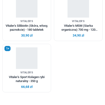
VITALER'S
VITALER'S
Vitaler's Silibiotin (Skóra, włosy,
Vitaler's MSM (Siarka
paznokcie) - 180 tabletek
organiczna) 700 mg - 120
kapsułek
30,90 zł
34,90 zł
1×
VITALER'S
Vitaler's Sport Kolagen rybi
naturalny - 350 g
66,68 zł