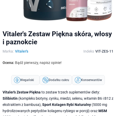
Vitaler's Zestaw Piękna skóra, włosy
i paznokcie
Marka:
Vitaler's
Indeks
VIT-ZES-11
Ocena:
Bądź pierwszy, napisz opinie!
Wegański
Dodatku cukru
Konserwantów
Vitaler's Zestaw Piękna
to zestaw trzech suplementów diety:
Silibiotin
(kompleks biotyny, cynku, miedzi, selenu, witamin B6 i B12 z
ekstraktem z bambusa),
Sport Kolagen Rybi Naturalny
(5000 mg
hydrolizowanych peptydów kolagenu rybiego w porcji) oraz
MSM