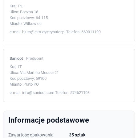
Kraj:
PL
Ulica:
Boczna 16
Kod pocztowy:
64-115
Miasto:
Wilkowice
e-mail:
biuro@eko-dystrybutor.pl
Telefon:
669011199
Sanicot
Producent
Kraj:
IT
Ulica:
Via Martino Meucci 21
Kod pocztowy:
59100
Miasto:
Prato PO
e-mail:
info@sanicot.com
Telefon:
574621103
Informacje podstawowe
Zawartość opakowania
35 sztuk