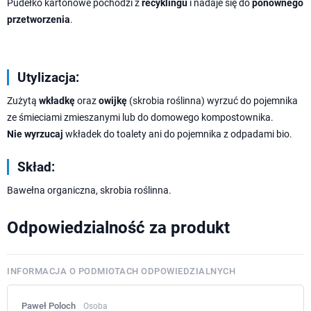
Pudełko kartonowe pochodzi z
recyklingu
i nadaje się do
ponownego
przetworzenia
.
Utylizacja:
Zużytą
wkładkę
oraz
owijkę
(skrobia roślinna) wyrzuć do pojemnika
ze śmieciami zmieszanymi lub do domowego kompostownika.
Nie wyrzucaj
wkładek do toalety ani do pojemnika z odpadami bio.
Skład:
Bawełna organiczna, skrobia roślinna.
Odpowiedzialność za produkt
INFORMACJA O PODMIOTACH ODPOWIEDZIALNYCH
Paweł Poloch
Osoba