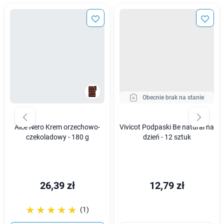
Obecnie brak na stanie
Alce Nero Krem orzechowo-
Vivicot Podpaski Be natural na
czekoladowy - 180 g
dzień - 12 sztuk
26,39 zł
12,79 zł
☆☆☆☆☆
★★★★★
(1)