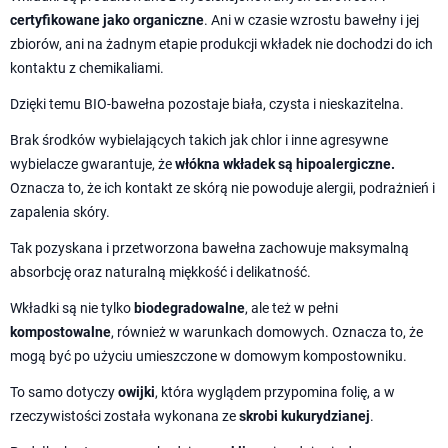
certyfikowane jako organiczne
. Ani w czasie wzrostu bawełny i jej
zbiorów, ani na żadnym etapie produkcji wkładek nie dochodzi do ich
kontaktu z chemikaliami.
Dzięki temu BIO-bawełna pozostaje biała, czysta i nieskazitelna.
Brak środków wybielających takich jak chlor i inne agresywne
wybielacze gwarantuje, że
włókna wkładek są hipoalergiczne.
Oznacza to, że ich kontakt ze skórą nie powoduje alergii, podrażnień i
zapalenia skóry.
Tak pozyskana i przetworzona bawełna zachowuje maksymalną
absorbcję oraz naturalną miękkość i delikatność.
Wkładki są nie tylko
biodegradowalne
, ale też w pełni
kompostowalne
, również w warunkach domowych. Oznacza to, że
mogą być po użyciu umieszczone w domowym kompostowniku.
To samo dotyczy
owijki
, która wyglądem przypomina folię, a w
rzeczywistości została wykonana ze
skrobi kukurydzianej
.