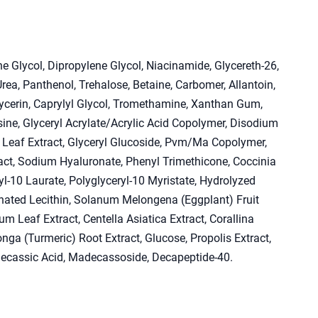
ne Glycol, Dipropylene Glycol, Niacinamide, Glycereth-26,
rea, Panthenol, Trehalose, Betaine, Carbomer, Allantoin,
lycerin, Caprylyl Glycol, Tromethamine, Xanthan Gum,
ne, Glyceryl Acrylate/Acrylic Acid Copolymer, Disodium
a Leaf Extract, Glyceryl Glucoside, Pvm/Ma Copolymer,
act, Sodium Hyaluronate, Phenyl Trimethicone, Coccinia
ryl-10 Laurate, Polyglyceryl-10 Myristate, Hydrolyzed
ated Lecithin, Solanum Melongena (Eggplant) Fruit
m Leaf Extract, Centella Asiatica Extract, Corallina
onga (Turmeric) Root Extract, Glucose, Propolis Extract,
adecassic Acid, Madecassoside, Decapeptide-40.