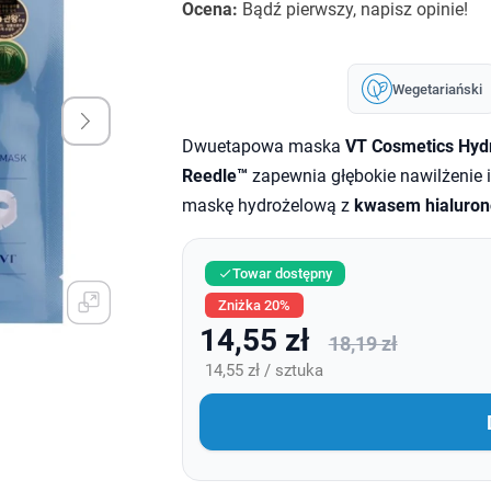
Ocena:
Bądź pierwszy, napisz opinie!
Wegetariański
Dwuetapowa maska
VT Cosmetics Hyd
Reedle™
zapewnia głębokie nawilżenie i
maskę hydrożelową z
kwasem hialuro
Towar dostępny

Zniżka 20%
14,55 zł
18,19 zł
14,55 zł / sztuka