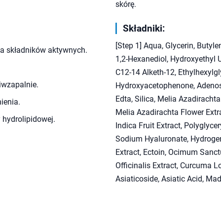
skórę.
Składniki:
[Step 1] Aqua, Glycerin, Butyle
ia składników aktywnych.
1,2-Hexanediol, Hydroxyethyl U
C12-14 Alketh-12, Ethylhexylg
iwzapalnie.
Hydroxyacetophenone, Adenosi
Edta, Silica, Melia Azadiracht
nienia.
Melia Azadirachta Flower Extr
hydrolipidowej.
Indica Fruit Extract, Polyglyce
Sodium Hyaluronate, Hydrogen
Extract, Ectoin, Ocimum Sanctu
Officinalis Extract, Curcuma L
Asiaticoside, Asiatic Acid, M