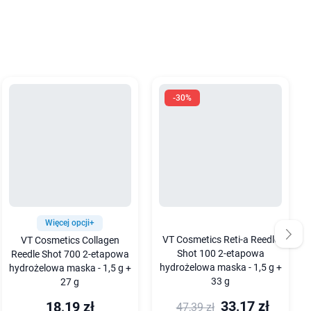
-30%
Więcej opcji+
VT Cosmetics Reti-a Reedle
VT Cosmetics Collagen
Shot 100 2-etapowa
Reedle Shot 700 2-etapowa
hydrożelowa maska - 1,5 g +
hydrożelowa maska - 1,5 g +
33 g
27 g
33,17 zł
18,19 zł
47,39 zł