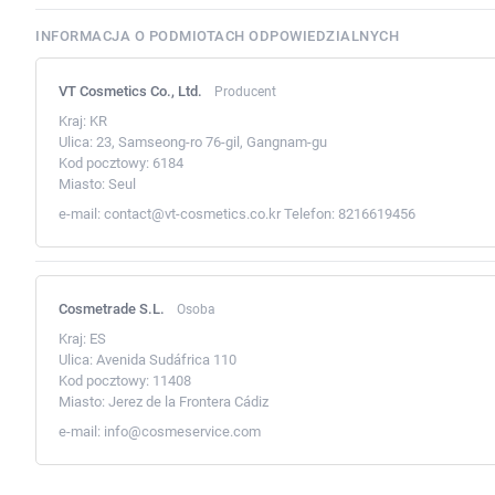
INFORMACJA O PODMIOTACH ODPOWIEDZIALNYCH
VT Cosmetics Co., Ltd.
Producent
Kraj:
KR
Ulica:
23, Samseong-ro 76-gil, Gangnam-gu
Kod pocztowy:
6184
Miasto:
Seul
e-mail:
contact@vt-cosmetics.co.kr
Telefon:
8216619456
Cosmetrade S.L.
Osoba
Kraj:
ES
Ulica:
Avenida Sudáfrica 110
Kod pocztowy:
11408
Miasto:
Jerez de la Frontera Cádiz
e-mail:
info@cosmeservice.com