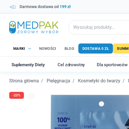
Darmowa dostawa od
199 zł
MARKI
NOWOŚCI
BLOG
DOSTAWA 0 ZŁ
SUMME
Suplementy Diety
Cel zdrowotny
Dla sportowców
Strona główna
Pielęgnacja
Kosmetyki do twarzy
-20%