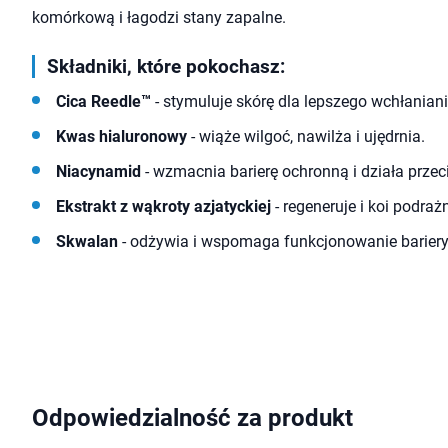
komórkową i łagodzi stany zapalne.
Składniki, które pokochasz:
Cica Reedle™
- stymuluje skórę dla lepszego wchłanian
Kwas hialuronowy
- wiąże wilgoć, nawilża i ujędrnia.
Niacynamid
- wzmacnia barierę ochronną i działa przec
Ekstrakt z wąkroty azjatyckiej
- regeneruje i koi podraż
Skwalan
- odżywia i wspomaga funkcjonowanie bariery 
Odpowiedzialność za produkt