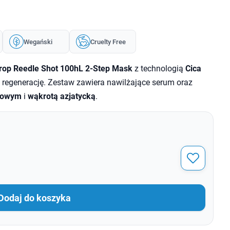
Wegański
Cruelty Free
rop Reedle Shot 100hL 2-Step Mask
z technologią
Cica
 regenerację. Zestaw zawiera nawilżające serum oraz
nowym
i
wąkrotą azjatycką
.
Dodaj do koszyka