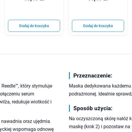
Dodaj do koszyka
Dodaj do koszyka
Przeznaczenie:
Reedle™, który stymuluje
Maska dedykowana każdemu rod
połączeniu serum
podrażnionej. Idealnie sprawd
ilża, redukuje wiotkość i
Sposób użycia:
Na oczyszczoną skórę nałóż kr
 nawadnia oraz ujędrnia
maskę (krok 2) i pozostaw na 
jatyckiej wspomaga odnowę