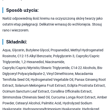
Sposób użycia:
Nałóż odpowiednią ilość kremu na oczyszczoną skórę twarzy jako
ostatni etap pielęgnacji. Delikatnie wmasuj do wchłonięcia. Stosuj
rano i wieczorem.
Składniki:
Aqua, Glycerin, Butylene Glycol, Propanediol, Methyl Hydrogenated
Rosinote, C12-15 Alkyl Benzoate, Polyglycerin-3, Caprylic/Capric
Triglyceride, 1,2-Hexanediol, Niacinamide,
Caprylic/Capric/Myristic/Stearic Triglyceride, C14-22 Alcohols, Bis-
Diglyceryl Polyacyladipate-2, Vinyl Dimethicone, Macadamia
Ternifolia Seed Oil, Hydrogenated Vegetable Oil, Panax Ginseng Root
Extract, Solanum Melongena Fruit Extract, Eclipta Prostrata Extract,
Ocimum Sanctum Leaf Extract, Corallina Officinalis Extract,
Simmondsia Chinensis Seed Oil, Curcuma Longa Root Extract, Amber
Powder, Cetearyl Alcohol, Palmitic Acid, Hydrolyzed Sodium
Hyaluronate, Hydroxypropyltrimonium Hyaluronate, Hydrolyzed