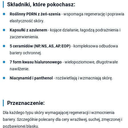
Składniki, które pokochasz:
Roślinny PDRN z żeń-szenia
- wspomaga regenerację i poprawia
elastyczność skóry.
Kapsułki z azulenem
- kojące działanie, łagodzą podrażnienia i
zaczerwienienia.
5 ceramidów (NP, NS, AS, AP, EOP)
- kompleksowa odbudowa
bariery ochronnej.
7 form kwasu hialuronowego
- wielopoziomowe, długotrwałe
nawilżenie.
Niacynamid i panthenol
- rozświetlają i wzmacniają skórę.
Przeznaczenie:
Dla każdego typu skóry wymagającej regeneracji i wzmocnienia
bariery. Szczególnie polecany dla cery wrażliwej, suchej, zmęczonej i
pozbawionej blasku.