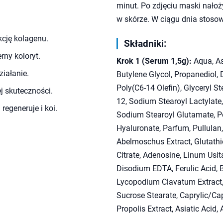
minut. Po zdjęciu maski nałoż
w skórze. W ciągu dnia stosow
kcję kolagenu.
Składniki:
ny koloryt.
Krok 1 (Serum 1,5g):
Aqua, As
ziałanie.
Butylene Glycol, Propanediol,
Poly(C6-14 Olefin), Glyceryl S
j skuteczności.
12, Sodium Stearoyl Lactylate,
egeneruje i koi.
Sodium Stearoyl Glutamate, Po
Hyaluronate, Parfum, Pullulan
Abelmoschus Extract, Glutathi
Citrate, Adenosine, Linum Usit
Disodium EDTA, Ferulic Acid, B
Lycopodium Clavatum Extract, t
Sucrose Stearate, Caprylic/Capr
Propolis Extract, Asiatic Acid