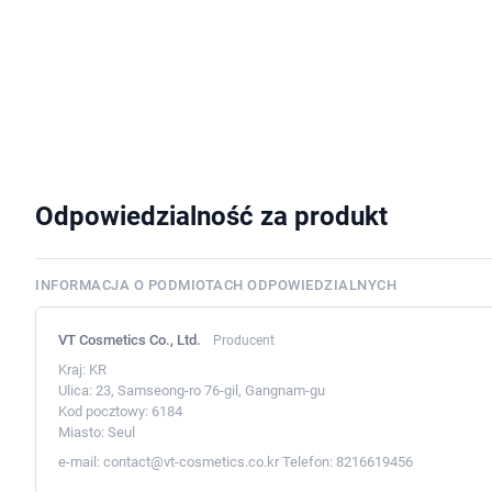
Odpowiedzialność za produkt
INFORMACJA O PODMIOTACH ODPOWIEDZIALNYCH
VT Cosmetics Co., Ltd.
Producent
Kraj:
KR
Ulica:
23, Samseong-ro 76-gil, Gangnam-gu
Kod pocztowy:
6184
Miasto:
Seul
e-mail:
contact@vt-cosmetics.co.kr
Telefon:
8216619456