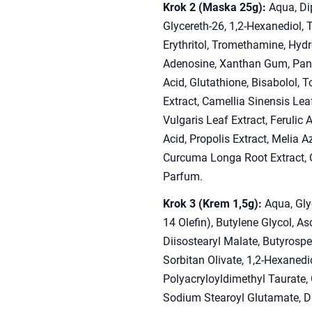
Krok 2 (Maska 25g):
Aqua, Dip
Glycereth-26, 1,2-Hexanediol, 
Erythritol, Tromethamine, Hydr
Adenosine, Xanthan Gum, Pant
Acid, Glutathione, Bisabolol, 
Extract, Camellia Sinensis Lea
Vulgaris Leaf Extract, Ferulic
Acid, Propolis Extract, Melia 
Curcuma Longa Root Extract, O
Parfum.
Krok 3 (Krem 1,5g):
Aqua, Glyc
14 Olefin), Butylene Glycol, As
Diisostearyl Malate, Butyrospe
Sorbitan Olivate, 1,2-Hexanedi
Polyacryloyldimethyl Taurate, 
Sodium Stearoyl Glutamate, Di