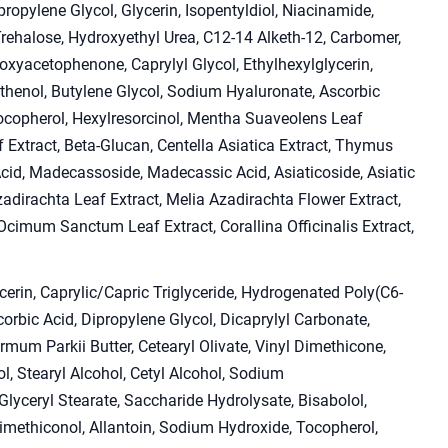
ropylene Glycol, Glycerin, Isopentyldiol, Niacinamide,
Trehalose, Hydroxyethyl Urea, C12-14 Alketh-12, Carbomer,
oxyacetophenone, Caprylyl Glycol, Ethylhexylglycerin,
henol, Butylene Glycol, Sodium Hyaluronate, Ascorbic
Tocopherol, Hexylresorcinol, Mentha Suaveolens Leaf
f Extract, Beta-Glucan, Centella Asiatica Extract, Thymus
 Acid, Madecassoside, Madecassic Acid, Asiaticoside, Asiatic
Azadirachta Leaf Extract, Melia Azadirachta Flower Extract,
cimum Sanctum Leaf Extract, Corallina Officinalis Extract,
erin, Caprylic/Capric Triglyceride, Hydrogenated Poly(C6-
corbic Acid, Dipropylene Glycol, Dicaprylyl Carbonate,
rmum Parkii Butter, Cetearyl Olivate, Vinyl Dimethicone,
ol, Stearyl Alcohol, Cetyl Alcohol, Sodium
Glyceryl Stearate, Saccharide Hydrolysate, Bisabolol,
methiconol, Allantoin, Sodium Hydroxide, Tocopherol,