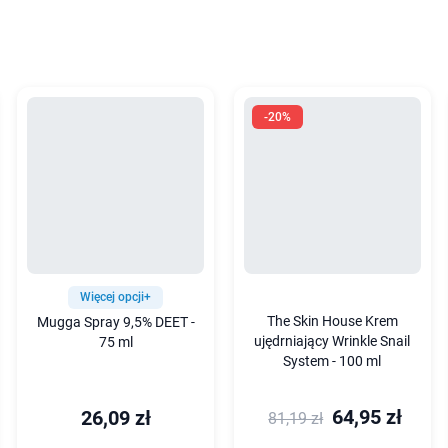
-20%
Więcej opcji+
The Skin House Krem
Mugga Spray 9,5% DEET -
ujędrniający Wrinkle Snail
75 ml
System - 100 ml
64,95 zł
26,09 zł
81,19 zł