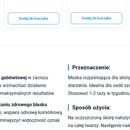
Dodaj do koszyka
Dodaj do koszyka
Przeznaczenie:
i gabinetowej
w zaciszu
Maska rozjaśniająca dla skór
y wzmacniać działanie
starzenia. Idealna dla osób s
 maksymalnych rezultatów.
Stosować 1-2 razy w tygodniu
acaniu zdrowego blasku
.
Sposób użycia:
mi, wspiera odnowę komórkową
Na oczyszczoną skórę nałożyć
 zmniejszyć widoczność oznak
na całej twarzy. Następnie na