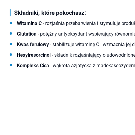
Składniki, które pokochasz:
Witamina C
- rozjaśnia przebarwienia i stymuluje produ
Glutation
- potężny antyoksydant wspierający równomier
Kwas ferulowy
- stabilizuje witaminę C i wzmacnia jej d
Hexylresorcinol
- składnik rozjaśniający o udowodnione
Kompleks Cica
- wąkrota azjatycka z madekassozydem r