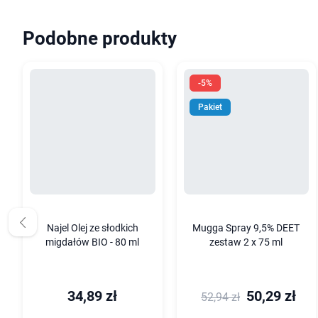
Podobne produkty
-5%
Pakiet
Najel Olej ze słodkich
Mugga Spray 9,5% DEET
migdałów BIO - 80 ml
zestaw 2 x 75 ml
34,89 zł
50,29 zł
52,94 zł