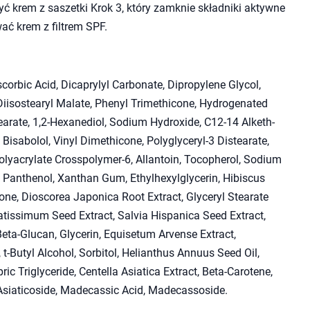
yć krem z saszetki Krok 3, który zamknie składniki aktywne
ać krem z filtrem SPF.
corbic Acid, Dicaprylyl Carbonate, Dipropylene Glycol,
 Diisostearyl Malate, Phenyl Trimethicone, Hydrogenated
tearate, 1,2-Hexanediol, Sodium Hydroxide, C12-14 Alketh-
 Bisabolol, Vinyl Dimethicone, Polyglyceryl-3 Distearate,
lyacrylate Crosspolymer-6, Allantoin, Tocopherol, Sodium
, Panthenol, Xanthan Gum, Ethylhexylglycerin, Hibiscus
one, Dioscorea Japonica Root Extract, Glyceryl Stearate
atissimum Seed Extract, Salvia Hispanica Seed Extract,
eta-Glucan, Glycerin, Equisetum Arvense Extract,
-Butyl Alcohol, Sorbitol, Helianthus Annuus Seed Oil,
ic Triglyceride, Centella Asiatica Extract, Beta-Carotene,
, Asiaticoside, Madecassic Acid, Madecassoside.