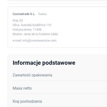
Cosmetrade S.L.
Osoba
Kraj:
ES
Ulica:
Avenida Sudáfrica 110
Kod pocztowy:
11408
Miasto:
Jerez de la Frontera Cádiz
e-mail:
info@cosmeservice.com
Informacje podstawowe
Zawartość opakowania
Masa netto
Kraj pochodzenia