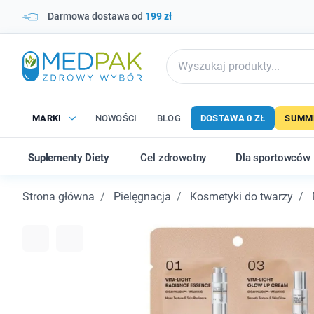
Darmowa dostawa od
199 zł
MARKI
NOWOŚCI
BLOG
DOSTAWA 0 ZŁ
SUMME
Suplementy Diety
Cel zdrowotny
Dla sportowców
Strona główna
Pielęgnacja
Kosmetyki do twarzy