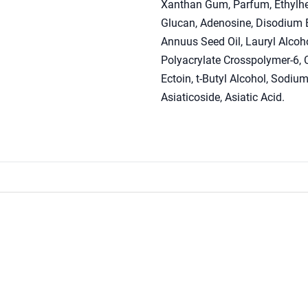
Xanthan Gum, Parfum, Ethylhex
Glucan, Adenosine, Disodium ED
Annuus Seed Oil, Lauryl Alcoho
Polyacrylate Crosspolymer-6, C
Ectoin, t-Butyl Alcohol, Sodiu
Asiaticoside, Asiatic Acid.