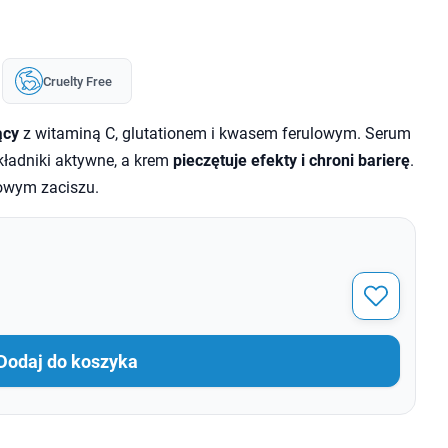
Cruelty Free
ący
z witaminą C, glutationem i kwasem ferulowym. Serum
kładniki aktywne, a krem
pieczętuje efekty i chroni barierę
.
owym zaciszu.
Dodaj do koszyka