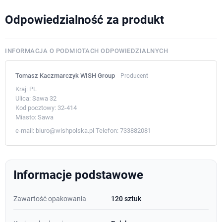
Odpowiedzialność za produkt
INFORMACJA O PODMIOTACH ODPOWIEDZIALNYCH
Tomasz Kaczmarczyk WISH Group
Producent
Kraj:
PL
Ulica:
Sawa 32
Kod pocztowy:
32-414
Miasto:
Sawa
e-mail:
biuro@wishpolska.pl
Telefon:
733882081
Informacje podstawowe
Zawartość opakowania
120 sztuk