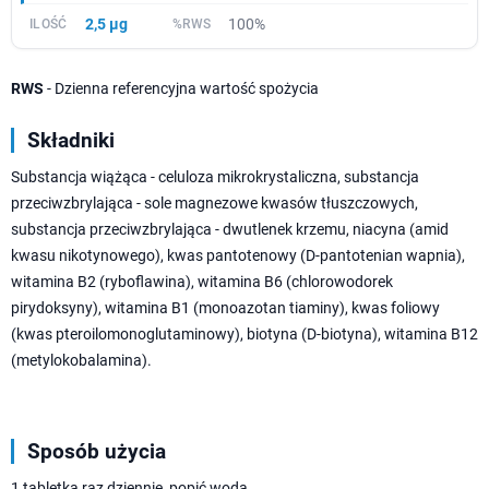
2,5 µg
100%
RWS
- Dzienna referencyjna wartość spożycia
Składniki
Substancja wiążąca - celuloza mikrokrystaliczna, substancja
przeciwzbrylająca - sole magnezowe kwasów tłuszczowych,
substancja przeciwzbrylająca - dwutlenek krzemu, niacyna (amid
kwasu nikotynowego), kwas pantotenowy (D-pantotenian wapnia),
witamina B2 (ryboflawina), witamina B6 (chlorowodorek
pirydoksyny), witamina B1 (monoazotan tiaminy), kwas foliowy
(kwas pteroilomonoglutaminowy), biotyna (D-biotyna), witamina B12
(metylokobalamina).
Sposób użycia
1 tabletka raz dziennie, popić wodą.