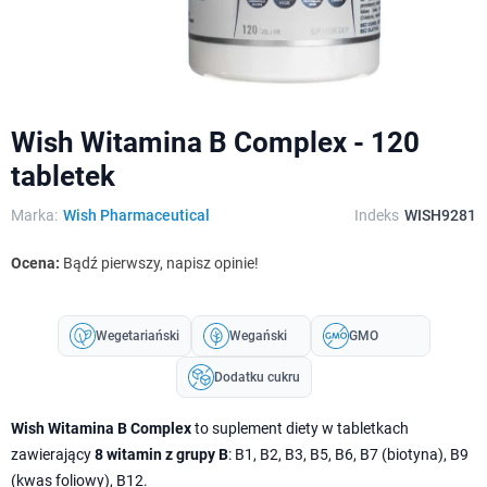
Wish Witamina B Complex - 120
tabletek
Marka:
Wish Pharmaceutical
Indeks
WISH9281
Ocena:
Bądź pierwszy, napisz opinie!
Wegetariański
Wegański
GMO
Dodatku cukru
Wish Witamina B Complex
to suplement diety w tabletkach
zawierający
8 witamin z grupy B
: B1, B2, B3, B5, B6, B7 (biotyna), B9
(kwas foliowy), B12.