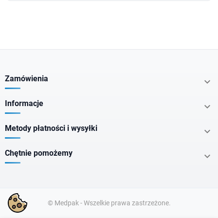
Zamówienia

Informacje

Metody płatności i wysyłki

Chętnie pomożemy

© Medpak - Wszelkie prawa zastrzeżone.