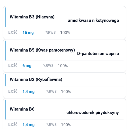
Witamina B3 (Niacyna)
amid kwasu nikotynowego
16 mg
100%
Witamina B5 (Kwas pantotenowy)
D-pantotenian wapnia
6 mg
100%
Witamina B2 (Ryboflawina)
1,4 mg
100%
Witamina B6
chlorowodorek pirydoksyny
1,4 mg
100%