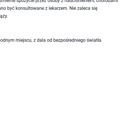
admierne spożycie przez osoby z nadciśnieniem, chorobami
nno być konsultowane z lekarzem. Nie zaleca się
ąży.
odnym miejscu, z dala od bezpośredniego światła