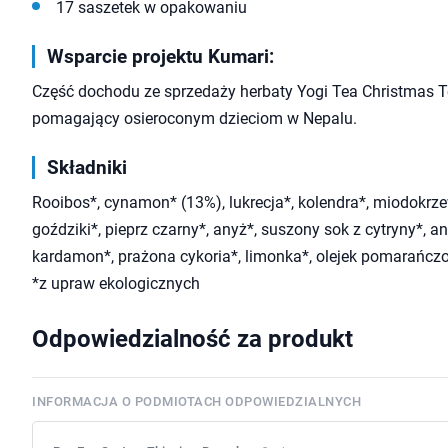
17 saszetek w opakowaniu
Wsparcie projektu Kumari:
Część dochodu ze sprzedaży herbaty Yogi Tea Christmas Te
pomagający osieroconym dzieciom w Nepalu.
Składniki
Rooibos*, cynamon* (13%), lukrecja*, kolendra*, miodokrz
goździki*, pieprz czarny*, anyż*, suszony sok z cytryny*, a
kardamon*, prażona cykoria*, limonka*, olejek pomarańcz
*z upraw ekologicznych
Odpowiedzialność za produkt
INFORMACJA O PODMIOTACH ODPOWIEDZIALNYCH