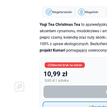
Wegetariański
Wegański
Yogi Tea Christmas Tea
to ajurwedyjska
akcentem cynamonu, miodokrzewu i any
pieprz czarny, kolendrę oraz nuty skórk
100% z upraw ekologicznych. Bezkofei
projekt Kumari
pomagający osierocony
Obecnie brak na stanie

10,99 zł
0,65 zł / sztuka