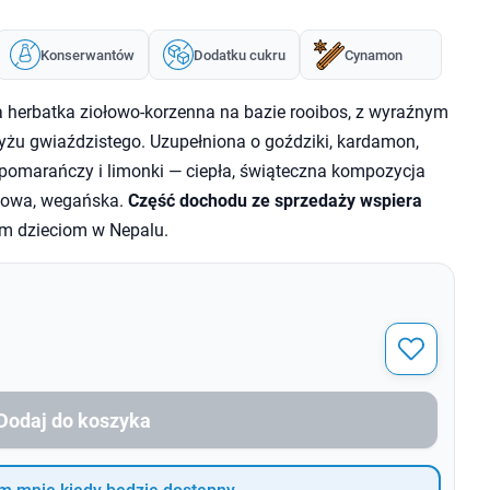
Konserwantów
Dodatku cukru
Cynamon
 herbatka ziołowo-korzenna na bazie rooibos, z wyraźnym
żu gwiaździstego. Uzupełniona o goździki, kardamon,
i pomarańczy i limonki — ciepła, świąteczna kompozycja
nowa, wegańska.
Część dochodu ze sprzedaży wspiera
m dzieciom w Nepalu.
Dodaj do koszyka