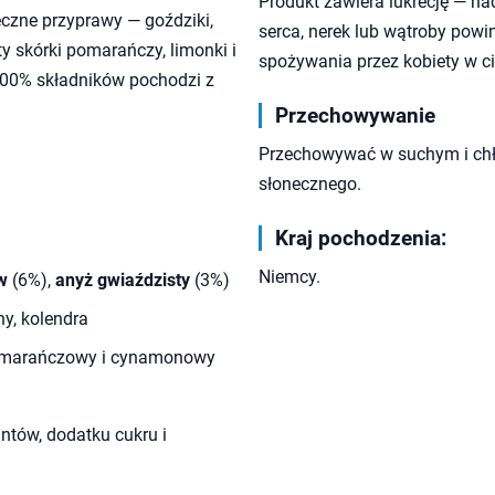
Produkt zawiera lukrecję — n
czne przyprawy — goździki,
serca, nerek lub wątroby powi
y skórki pomarańczy, limonki i
spożywania przez kobiety w ci
00% składników pochodzi z
Przechowywanie
Przechowywać w suchym i chł
słonecznego.
Kraj pochodzenia:
Niemcy.
w
(6%),
anyż gwiaździsty
(3%)
ny, kolendra
 pomarańczowy i cynamonowy
ntów, dodatku cukru i