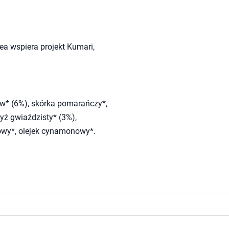
a wspiera projekt Kumari,
ew* (6%), skórka pomarańczy*,
nyż gwiaździsty* (3%),
owy*, olejek cynamonowy*.