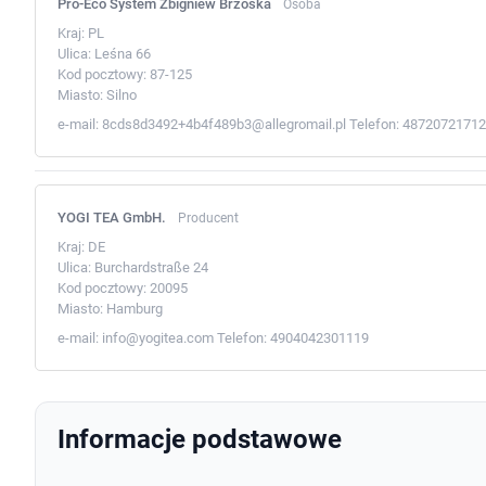
Pro-Eco System Zbigniew Brzoska
Osoba
Kraj:
PL
Ulica:
Leśna 66
Kod pocztowy:
87-125
Miasto:
Silno
e-mail:
8cds8d3492+4b4f489b3@allegromail.pl
Telefon:
48720721712
YOGI TEA GmbH.
Producent
Kraj:
DE
Ulica:
Burchardstraße 24
Kod pocztowy:
20095
Miasto:
Hamburg
e-mail:
info@yogitea.com
Telefon:
4904042301119
Informacje podstawowe