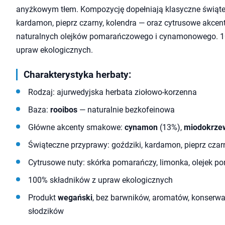
anyżkowym tłem. Kompozycję dopełniają klasyczne świąte
kardamon, pieprz czarny, kolendra — oraz cytrusowe akcent
naturalnych olejków pomarańczowego i cynamonowego. 1
upraw ekologicznych.
Charakterystyka herbaty:
Rodzaj: ajurwedyjska herbata ziołowo-korzenna
Baza:
rooibos
— naturalnie bezkofeinowa
Główne akcenty smakowe:
cynamon
(13%),
miodokrze
Świąteczne przyprawy: goździki, kardamon, pieprz czar
Cytrusowe nuty: skórka pomarańczy, limonka, olejek
100% składników z upraw ekologicznych
Produkt
wegański
, bez barwników, aromatów, konserwa
słodzików