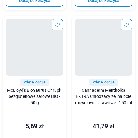
Dodaj do koszyka
Dodaj do koszyka
Więcej opcji+
Więcej opcji+
McLloyd's BioSaurus Chrupki
Cannaderm Mentholka
bezglutenowe serowe BIO -
EXTRA Chłodzący żel na bóle
50 g
mięśniowe i stawowe - 150 ml
5,69 zł
41,79 zł