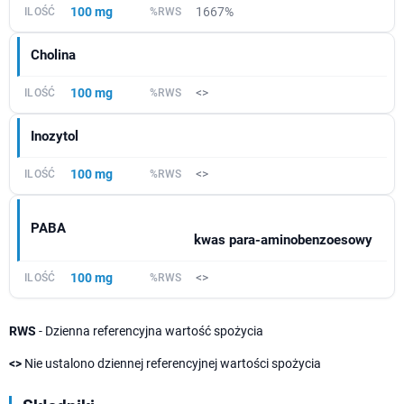
100 mg
1667%
Cholina
100 mg
<>
Inozytol
100 mg
<>
PABA
kwas para-aminobenzoesowy
100 mg
<>
RWS
- Dzienna referencyjna wartość spożycia
<>
Nie ustalono dziennej referencyjnej wartości spożycia