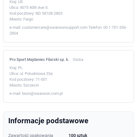
Kraj:
US
Ulica:
4075 40th Ave S
Kod pocztowy:
ND 58108-2803
Miasto:
Fargo
e-mail:
customercare@swansonsupport.com
Telefon:
00 1 701-356-
2804
Pro Sport Majdaniec Filarski sp. k.
Osoba
Kraj:
PL
Ulica:
ul. Południowa 33a
Kod pocztowy:
71-001
Miasto:
Szczecin
e-mail:
biuro@swanson.com.pl
Informacje podstawowe
Zawartość opakowania
100 sztuk