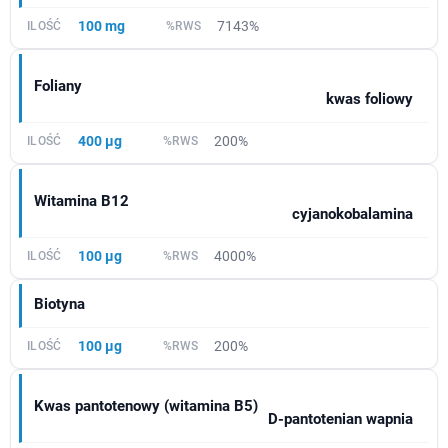
100 mg
7143%
Foliany
kwas foliowy
400 µg
200%
Witamina B12
cyjanokobalamina
100 µg
4000%
Biotyna
100 µg
200%
Kwas pantotenowy (witamina B5)
D-pantotenian wapnia