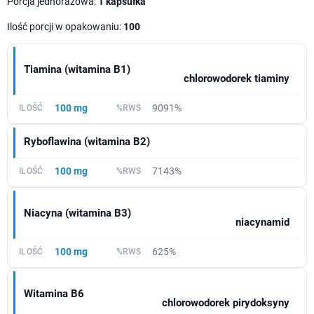
Porcja jednorazowa:
1 kapsułka
Ilość porcji w opakowaniu:
100
Tiamina (witamina B1)
chlorowodorek tiaminy
100 mg
9091%
Ryboflawina (witamina B2)
100 mg
7143%
Niacyna (witamina B3)
niacynamid
100 mg
625%
Witamina B6
chlorowodorek pirydoksyny