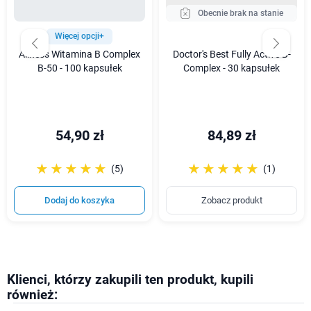
Obecnie brak na stanie
Więcej opcji+
Aliness Witamina B Complex
Doctor's Best Fully Active B-
B-50 - 100 kapsułek
Complex - 30 kapsułek
54,90 zł
84,89 zł
☆☆☆☆☆
★★★★★
☆☆☆☆☆
★★★★★
(5)
(1)
Dodaj do koszyka
Zobacz produkt
Klienci, którzy zakupili ten produkt, kupili
również: