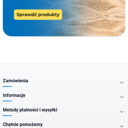
Typ produktu
Cechy specjalne
Nie zawiera
Kraj pochodzenia
Zamówienia

Postać
Informacje

Metody płatności i wysyłki

Konsystencja
Chętnie pomożemy
