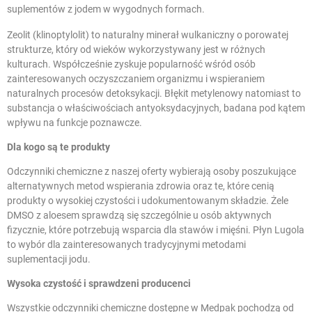
suplementów z jodem
w wygodnych formach.
Zeolit (klinoptylolit) to naturalny minerał wulkaniczny o porowatej
strukturze, który od wieków wykorzystywany jest w różnych
kulturach. Współcześnie zyskuje popularność wśród osób
zainteresowanych
oczyszczaniem organizmu
i wspieraniem
naturalnych procesów detoksykacji. Błękit metylenowy natomiast to
substancja o właściwościach antyoksydacyjnych, badana pod kątem
wpływu na funkcje poznawcze.
Dla kogo są te produkty
Odczynniki chemiczne z naszej oferty wybierają osoby poszukujące
alternatywnych metod wspierania zdrowia oraz te, które cenią
produkty o wysokiej czystości i udokumentowanym składzie. Żele
DMSO z aloesem sprawdzą się szczególnie u osób aktywnych
fizycznie, które potrzebują
wsparcia dla stawów i mięśni
. Płyn Lugola
to wybór dla zainteresowanych tradycyjnymi metodami
suplementacji jodu.
Wysoka czystość i sprawdzeni producenci
Wszystkie odczynniki chemiczne dostępne w Medpak pochodzą od