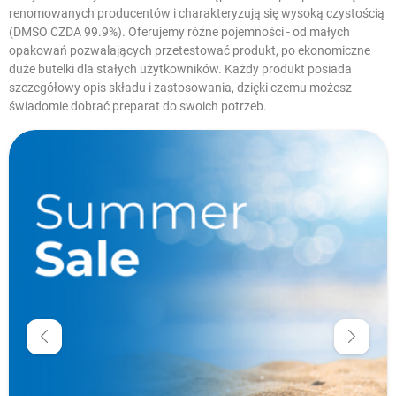
renomowanych producentów i charakteryzują się wysoką czystością
(DMSO CZDA 99.9%). Oferujemy różne pojemności - od małych
opakowań pozwalających przetestować produkt, po ekonomiczne
duże butelki dla stałych użytkowników. Każdy produkt posiada
szczegółowy opis składu i zastosowania, dzięki czemu możesz
świadomie dobrać preparat do swoich potrzeb.
W magazynie
Cena
zł
zł
Producenci