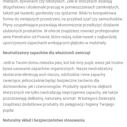
meblach, dywanach czy tekstyliach. Żele w słoiczkach działają
długofalowo i doskonale pracują w pomieszczeniach zamkniętych,
takich jak łazienki, garderoby czy spiżarnie. Bloki to kompaktowa
forma do mniejszych przestrzeni, na przykład szaf czy samochodów.
Płyny uzupełniające pozwalają ekonomicznie przedłużyć działanie
ulubionych produktów. W ofercie znajdziesz również profesjonalne
serie Penetrator od PowAir, które radzą sobie nawet z najbardziej
uporczywymi zapachami wnikającymi głęboko w materiały.
Neutralizatory zapachów dla właścicieli zwierząt
Jeśli w Twoim domu mieszka pies, kot lub inny pupil, wiesz jak trudne
bywa usuwanie zapachów organicznych. Nasze neutralizatory
skutecznie eliminują woń moczu, odchodów i inne zapachy
zwierzęce, jednocześnie będąc bezpieczne zarówno dla
domowników, jak i czworonogów. Produkty oparte na
olejkach
eterycznych
nie tylko neutralizują nieprzyjemne zapachy, ale także
pozostawiają delikatny, naturalny aromat. W kategorii
Zwierzęta
znajdziesz dodatkowe produkty do pielęgnacji i higieny Twojego
pupila.
Naturalny skład i bezpieczeństwo stosowania