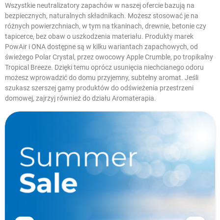
Wszystkie neutralizatory zapachów w naszej ofercie bazują na
bezpiecznych, naturalnych składnikach. Możesz stosować je na
różnych powierzchniach, w tym na tkaninach, drewnie, betonie czy
tapicerce, bez obaw o uszkodzenia materiału. Produkty marek
PowAir i ONA dostępne są w kilku wariantach zapachowych, od
świeżego Polar Crystal, przez owocowy Apple Crumble, po tropikalny
Tropical Breeze. Dzięki temu oprócz usunięcia niechcianego odoru
możesz wprowadzić do domu przyjemny, subtelny aromat. Jeśli
szukasz szerszej gamy produktów do odświeżenia przestrzeni
domowej, zajrzyj również do działu
Aromaterapia
.
W magazynie
Promocje
Cena
zł
zł