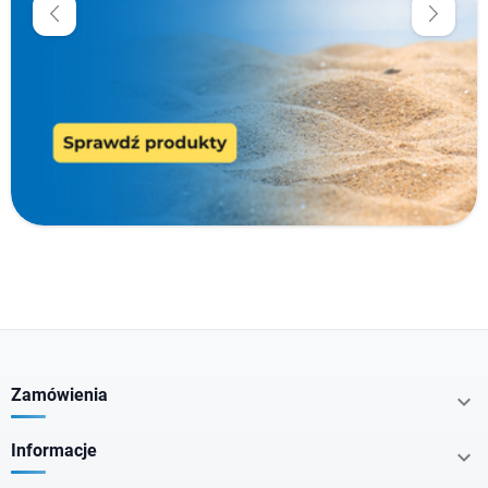
Producenci
Typ produktu
Kraj pochodzenia
Postać
Zamówienia

Zawartość opakowania
Informacje
