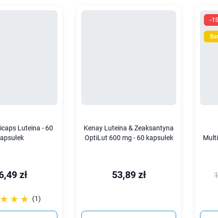
-1
Su
caps Luteina - 60
Kenay Luteina & Zeaksantyna
apsułek
OptiLut 600 mg - 60 kapsułek
Mult
6,49 zł
53,89 zł
1
☆☆☆
★★★
(1)