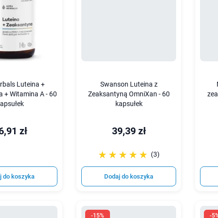
rbals Luteina +
Swanson Luteina z
 + Witamina A - 60
Zeaksantyną OmniXan - 60
zea
apsułek
kapsułek
6,91 zł
39,39 zł
☆☆☆☆☆
★★★★★
(3)
j do koszyka
Dodaj do koszyka
-15%
-5