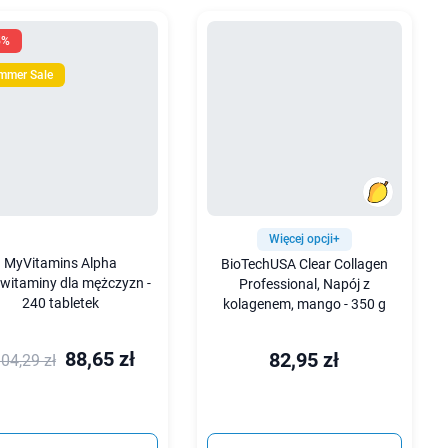
5%
mmer Sale
Więcej opcji+
MyVitamins Alpha
BioTechUSA Clear Collagen
iwitaminy dla mężczyzn -
Professional, Napój z
240 tabletek
kolagenem, mango - 350 g
88,65 zł
82,95 zł
04,29 zł