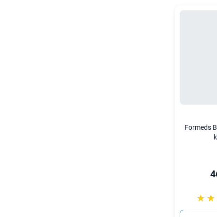
Formeds Bi
k
4
☆☆
★★