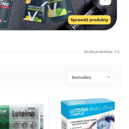
(
liczba
produktów: 21)