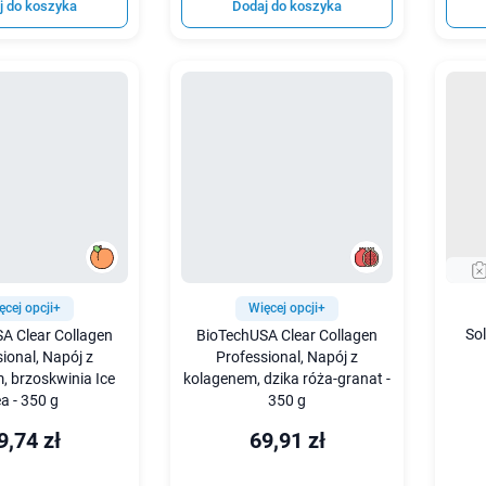
j do koszyka
Dodaj do koszyka
ęcej opcji+
Więcej opcji+
So
A Clear Collagen
BioTechUSA Clear Collagen
ional, Napój z
Professional, Napój z
, brzoskwinia Ice
kolagenem, dzika róża-granat -
a - 350 g
350 g
9,74 zł
69,91 zł