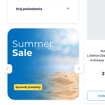
Kraj pochodzenia
Au
Luteina+Ze
A+Kwasy D
3
Doda