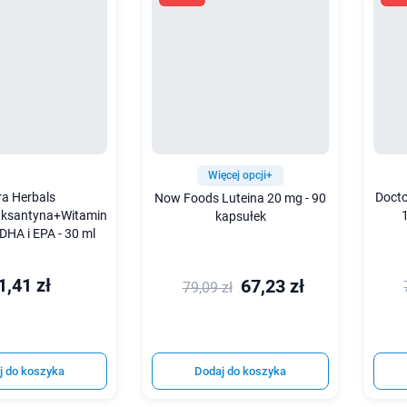
Więcej opcji+
ra Herbals
Docto
Now Foods Luteina 20 mg - 90
aksantyna+Witamina
kapsułek
HA i EPA - 30 ml
1,41 zł
67,23 zł
79,09 zł
j do koszyka
Dodaj do koszyka