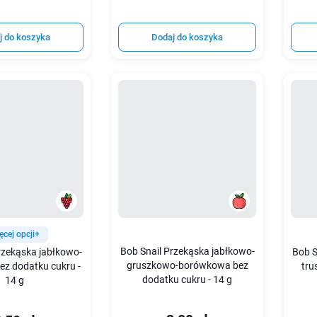
j do koszyka
Dodaj do koszyka
ęcej opcji+
Bob Snail Przekąska jabłkowo-
rzekąska jabłkowo-
Bob S
gruszkowo-borówkowa bez
ez dodatku cukru -
tru
dodatku cukru - 14 g
14 g