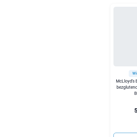
Wi
McLloyd's 
bezgluten
B
5