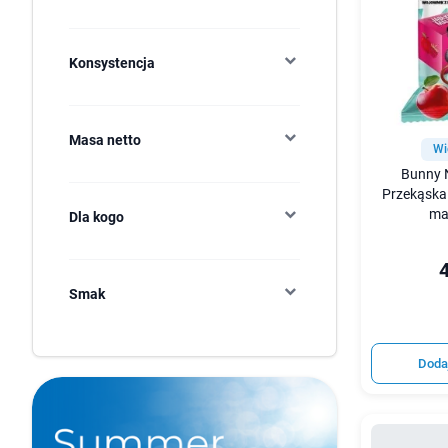
Konsystencja
Masa netto
Wi
Bunny N
Przekąska
mal
Dla kogo
4
Smak
Doda