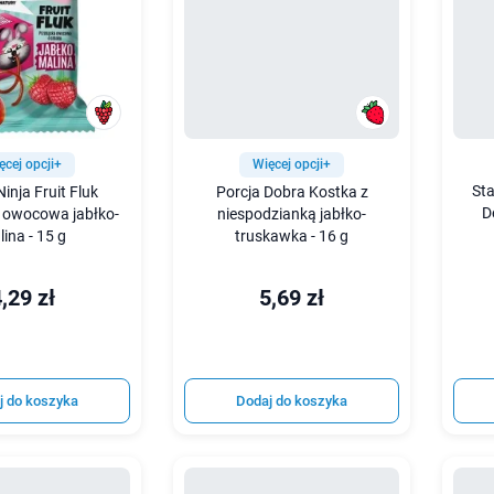
ęcej opcji+
Więcej opcji+
St
inja Fruit Fluk
Porcja Dobra Kostka z
D
 owocowa jabłko-
niespodzianką jabłko-
ina - 15 g
truskawka - 16 g
,29 zł
5,69 zł
j do koszyka
Dodaj do koszyka