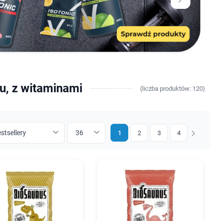
ru, z witaminami
(
liczba
produktów: 120)
1
2
3
4
Następny