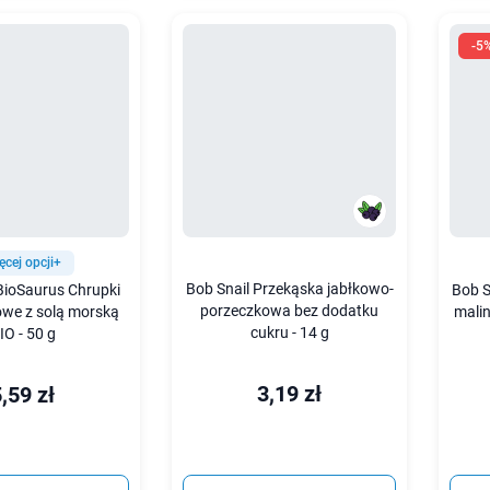
-5
ęcej opcji+
Bob Snail Przekąska jabłkowo-
BioSaurus Chrupki
Bob S
porzeczkowa bez dodatku
owe z solą morską
mali
cukru - 14 g
IO - 50 g
3,19 zł
,59 zł