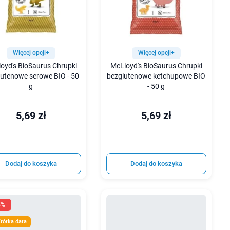
Więcej opcji+
Więcej opcji+
oyd's BioSaurus Chrupki
McLloyd's BioSaurus Chrupki
lutenowe serowe BIO - 50
bezglutenowe ketchupowe BIO
g
- 50 g
5,69 zł
5,69 zł
Dodaj do koszyka
Dodaj do koszyka
5%
rótka data