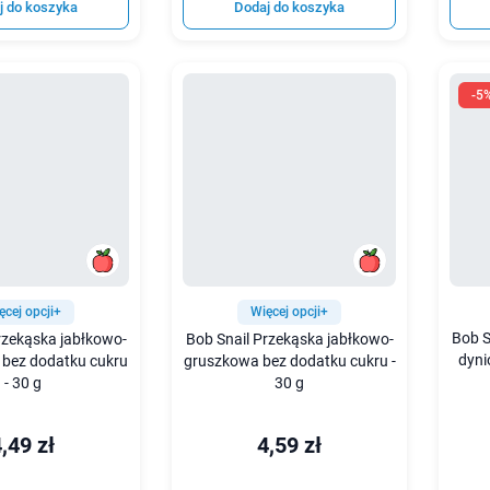
j do koszyka
Dodaj do koszyka
-5
ęcej opcji+
Więcej opcji+
Bob S
rzekąska jabłkowo-
Bob Snail Przekąska jabłkowo-
dyni
bez dodatku cukru
gruszkowa bez dodatku cukru -
- 30 g
30 g
,49 zł
4,59 zł