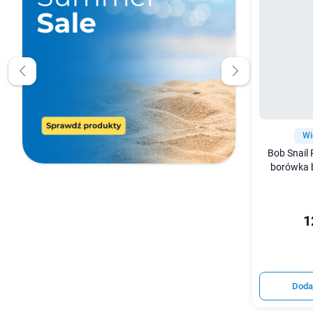
Wi
Bob Snail 
borówka b
1
Doda