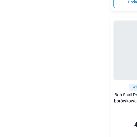
Doda
Wi
Bob Snail P
borówkowa 
4