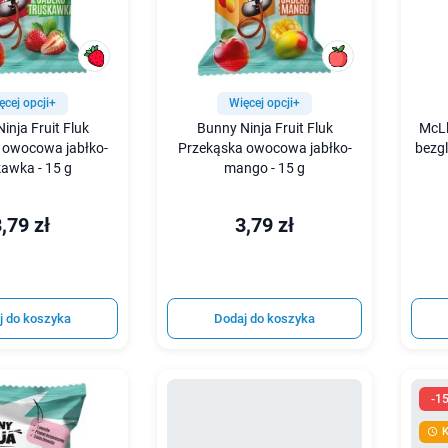
ęcej opcji+
Więcej opcji+
inja Fruit Fluk
Bunny Ninja Fruit Fluk
McLl
 owocowa jabłko-
Przekąska owocowa jabłko-
bezg
kawka - 15 g
mango - 15 g
,79 zł
3,79 zł
j do koszyka
Dodaj do koszyka
-1
K
