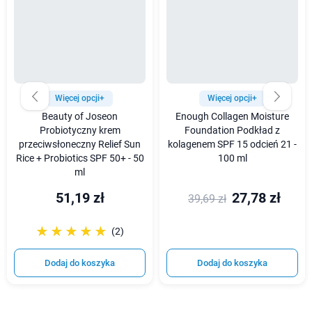
Więcej opcji+
Więcej opcji+
Beauty of Joseon
Enough Collagen Moisture
Probiotyczny krem
Foundation Podkład z
przeciwsłoneczny Relief Sun
kolagenem SPF 15 odcień 21 -
Rice + Probiotics SPF 50+ - 50
100 ml
ml
51,19 zł
27,78 zł
39,69 zł
☆☆☆☆☆
★★★★★
(2)
Dodaj do koszyka
Dodaj do koszyka