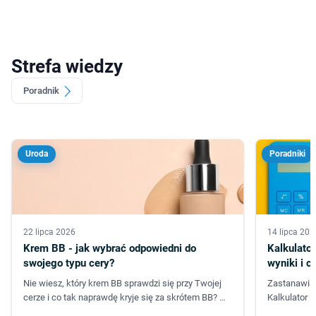
Strefa wiedzy
Poradnik
Uroda
Poradniki
22 lipca 2026
14 lipca 202
Krem BB - jak wybrać odpowiedni do
Kalkulator
swojego typu cery?
wyniki i c
Nie wiesz, który krem BB sprawdzi się przy Twojej
Zastanawias
cerze i co tak naprawdę kryje się za skrótem BB? W
Kalkulator B
tym poradniku dowiesz się wszystkiego i
sekund powie