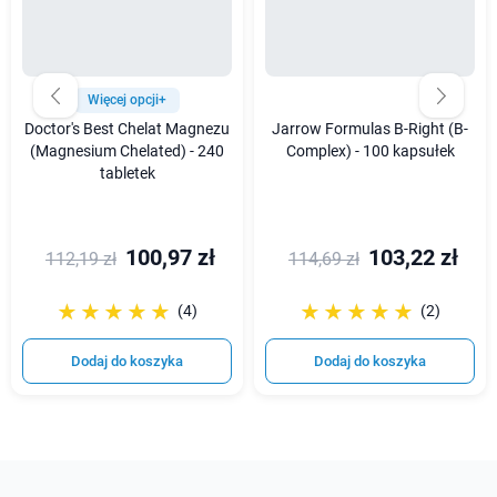
Więcej opcji+
Doctor's Best Chelat Magnezu
Jarrow Formulas B-Right (B-
(Magnesium Chelated) - 240
Complex) - 100 kapsułek
tabletek
100,97 zł
103,22 zł
112,19 zł
114,69 zł
☆☆☆☆☆
★★★★★
☆☆☆☆☆
★★★★★
(4)
(2)
Dodaj do koszyka
Dodaj do koszyka