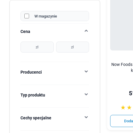
W magazynie
Cena
zł
zł
Now Foods O
k
Producenci
5
Typ produktu
☆☆
★★
Cechy specjalne
Doda