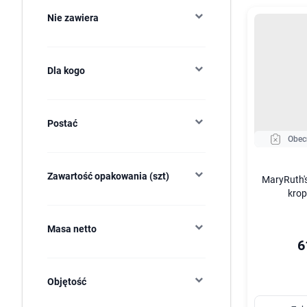
Nie zawiera
Dla kogo
Postać
Obec
Zawartość opakowania (szt)
MaryRuth's
krop
Masa netto
6
Objętość