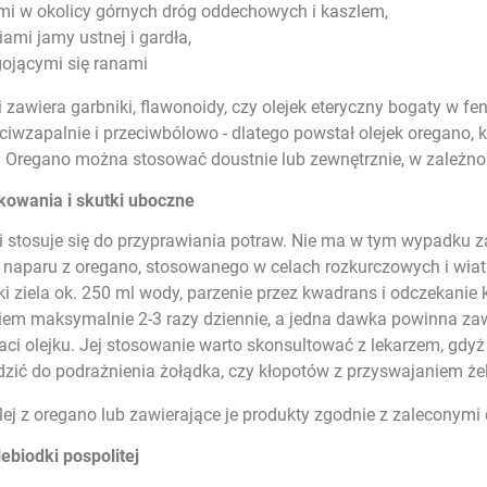
mi w okolicy górnych dróg oddechowych i kaszlem,
ami jamy ustnej i gardła,
gojącymi się ranami
i zawiera garbniki, flawonoidy, czy olejek eteryczny bogaty w fe
eciwzapalnie i przeciwbólowo - dlatego powstał olejek oregan
Oregano można stosować doustnie lub zewnętrznie, w zależnoś
owania i skutki uboczne
i stosuje się do przyprawiania potraw. Nie ma w tym wypadku za
naparu z oregano, stosowanego w celach rozkurczowych i wiat
żki ziela ok. 250 ml wody, parzenie przez kwadrans i odczekanie 
iem maksymalnie 2-3 razy dziennie, a jedna dawka powinna zawi
aci olejku. Jej stosowanie warto skonsultować z lekarzem, gdyż
ić do podrażnienia żołądka, czy kłopotów z przyswajaniem że
ej z oregano lub zawierające je produkty zgodnie z zaleconym
ebiodki pospolitej