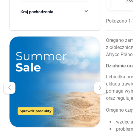
Zob
Kraj pochodzenia
Pokazano 1-1
Oregano zami
ziołolecznict
Afryce Półno
Działanie o
Lebiodka pos
układu traw
pomaga wyha
oraz reguluj
Oregano częs
wzdęcia
problema