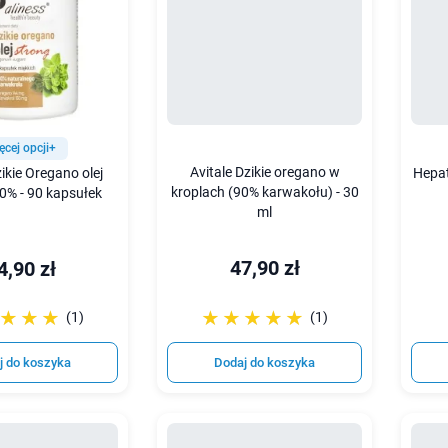
ęcej opcji+
Avitale Dzikie oregano w
ikie Oregano olej
Hepat
kroplach (90% karwakołu) - 30
0% - 90 kapsułek
ml
47,90 zł
4,90 zł
☆☆☆
★★★
☆☆☆☆☆
★★★★★
(1)
(1)
j do koszyka
Dodaj do koszyka