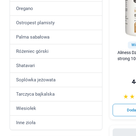
Oregano
Ostropest plamisty
Palma sabałowa
Wi
Różeniec górski
Aliness Dz
strong 10
Shatavari
Soplówka jeżowata
4
Tarczyca bajkalska
☆☆
★★
Wiesiołek
Doda
Inne zioła