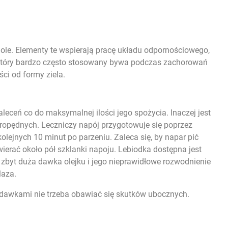
nole. Elementy te wspierają pracę
układu odpornościowego
,
o, który bardzo często stosowany bywa podczas zachorowań
ci od formy ziela.
leceń co do maksymalnej ilości jego spożycia. Inaczej jest
ropędnych. Leczniczy napój przygotowuje się poprzez
kolejnych 10 minut po parzeniu. Zaleca się, by napar pić
erać około pół szklanki napoju. Lebiodka dostępna jest
 zbyt duża dawka olejku i jego nieprawidłowe rozwodnienie
laza.
i dawkami nie trzeba obawiać się skutków ubocznych.