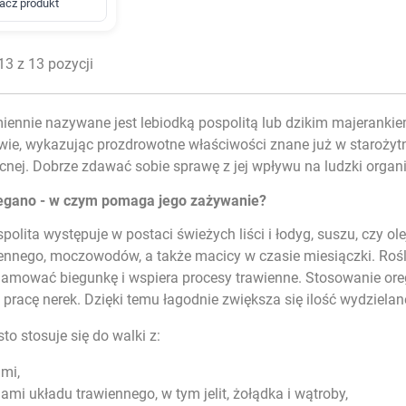
acz produkt
3 z 13 pozycji
ennie nazywane jest lebiodką pospolitą lub dzikim majerankie
wie, wykazując prozdrowotne właściwości znane już w starożytnej 
cnej. Dobrze zdawać sobie sprawę z jej wpływu na ludzki organ
regano - w czym pomaga jego zażywanie?
polita występuje w postaci świeżych liści i łodyg, suszu, czy o
iennego
, moczowodów, a także macicy w czasie miesiączki. Rośl
mować biegunkę i wspiera procesy trawienne. Stosowanie oreg
e pracę nerek. Dzięki temu łagodnie zwiększa się ilość wydziel
to stosuje się do walki z:
mi,
mi układu trawiennego, w tym jelit, żołądka i wątroby,