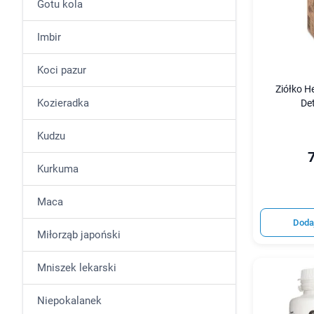
Gotu kola
Imbir
Koci pazur
Ziółko H
Kozieradka
Det
Kudzu
7
Kurkuma
Maca
Doda
Miłorząb japoński
Mniszek lekarski
Niepokalanek