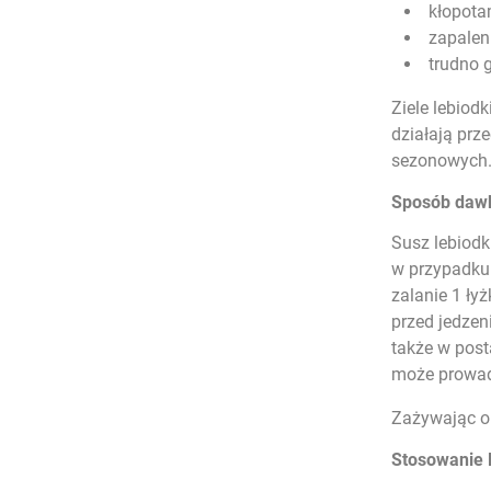
kłopota
zapaleni
trudno 
Ziele lebiodk
działają prz
sezonowych. 
Sposób dawk
Susz lebiodk
w przypadku 
zalanie 1 ły
przed jedzen
także w post
może prowadz
Zażywając ol
Stosowanie l