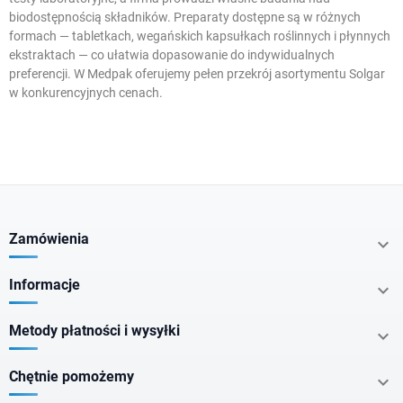
biodostępnością składników. Preparaty dostępne są w różnych
formach — tabletkach, wegańskich kapsułkach roślinnych i płynnych
ekstraktach — co ułatwia dopasowanie do indywidualnych
preferencji. W Medpak oferujemy pełen przekrój asortymentu Solgar
w konkurencyjnych cenach.
W magazynie
Dostawa 0 zł
Zamówienia

Promocje
Informacje

Kategorie
Metody płatności i wysyłki

Chętnie pomożemy

Cel zdrowotny