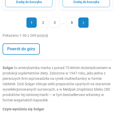
Dodaj do koszyka
Dodaj do koszyka
1
2
3
…
8
Pokazano 1-36 z 269 pozycji
Powrót do góry
Solgar
to amerykańska marka z ponad 75-letnim doświadczeniem w
produkcji suplementów diety. Założona w 1947 roku, jako jedna z
pierwszych firm wprowadziła na rynek multiwitaminy w formie
tabletek. Dziś Solgar oferuje setki preparatów opartych na starannie
wyselekcjonowanych surowcach, a w Medpak znajdziesz blisko 280
produktów tej cenionej marki — w tym bestsellerowe witaminy w
formie wegańskich kapsułek.
Czym wyróżnia się Solgar