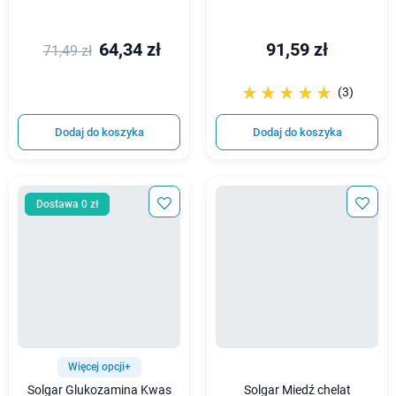
64,34 zł
91,59 zł
71,49 zł
☆☆☆☆☆
★★★★★
(3)
Dodaj do koszyka
Dodaj do koszyka
Dostawa 0 zł
Więcej opcji+
Solgar Glukozamina Kwas
Solgar Miedź chelat