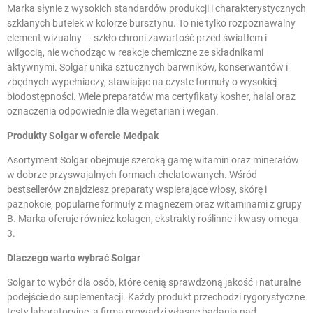
Marka słynie z wysokich standardów produkcji i charakterystycznych
szklanych butelek w kolorze bursztynu. To nie tylko rozpoznawalny
element wizualny — szkło chroni zawartość przed światłem i
wilgocią, nie wchodząc w reakcje chemiczne ze składnikami
aktywnymi. Solgar unika sztucznych barwników, konserwantów i
zbędnych wypełniaczy, stawiając na czyste formuły o wysokiej
biodostępności. Wiele preparatów ma certyfikaty kosher, halal oraz
oznaczenia odpowiednie dla wegetarian i wegan.
Produkty Solgar w ofercie Medpak
Asortyment Solgar obejmuje szeroką gamę
witamin
oraz
minerałów
w dobrze przyswajalnych formach chelatowanych. Wśród
bestsellerów znajdziesz preparaty wspierające
włosy, skórę i
paznokcie
, popularne formuły z
magnezem
oraz witaminami z grupy
B. Marka oferuje również
kolagen
, ekstrakty roślinne i
kwasy omega-
3
.
Dlaczego warto wybrać Solgar
Solgar to wybór dla osób, które cenią sprawdzoną jakość i naturalne
podejście do suplementacji. Każdy produkt przechodzi rygorystyczne
testy laboratoryjne, a firma prowadzi własne badania nad