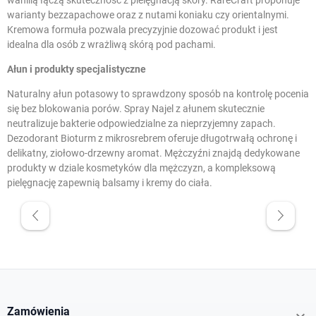
warianty bezzapachowe oraz z nutami koniaku czy orientalnymi.
Kremowa formuła pozwala precyzyjnie dozować produkt i jest
idealna dla osób z wrażliwą skórą pod pachami.
Ałun i produkty specjalistyczne
Naturalny ałun potasowy to sprawdzony sposób na kontrolę pocenia
się bez blokowania porów. Spray Najel z ałunem skutecznie
neutralizuje bakterie odpowiedzialne za nieprzyjemny zapach.
Dezodorant Bioturm z mikrosrebrem oferuje długotrwałą ochronę i
delikatny, ziołowo-drzewny aromat. Mężczyźni znajdą dedykowane
produkty w dziale
kosmetyków dla mężczyzn
, a kompleksową
pielęgnację zapewnią
balsamy i kremy do ciała
.
W magazynie
Promocje
Cena
Zamówienia
