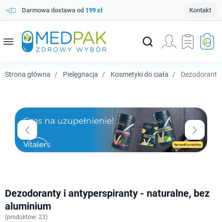
Darmowa dostawa od
199 zł
Kontakt
menu
Strona główna
Pielęgnacja
Kosmetyki do ciała
Dezodoranty i
Dezodoranty i antyperspiranty - naturalne, bez
aluminium
(
produktów: 23)