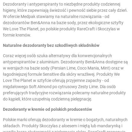
Dezodoranty i antyperspiranty to niezbędne produkty codziennej
higieny, które zapewniają świeżość i pewność siebie przez cały dzień.
W ofercie Medpak stawiamy na naturalne rozwiązania - od
dezodorantów Ben&Anna na bazie sody, przez ekologiczne sztyfty
We Love The Planet, po polskie produkty RareCraft i Skoczylas w
formie kremów.
Naturalne dezodoranty bez szkodliwych składników
Coraz więcej osób szuka alternatywy dla konwencjonalnych
antyperspirantów z aluminium. Dezodoranty Ben&Anna dostępne są
w wersjach na bazie sody (Persian Lime, Coco Mania, Mint) oraz w
łagodniejszej formule Sensitive dla skóry wrażliwej. Produkty We
Love The Planet w sztyfcie oferują przyjemne zapachy - od
migdałowego Soft Almond po cytrusowy Zesty Lime. Dla osób
preferujących tradycyjne rozwiązania polecamy
naturalne produkty
do kąpieli
, które uzupełnią codzienną pielęgnację.
Dezodoranty w kremie od polskich producentów
Polskie marki oferują dezodoranty w kremie o bogatych, naturalnych
składach. Produkty Skoczylas z aloesem i miętą lub mandarynką i
wanilią łączą skuteczność z pielęgnacją skóry. RareCraft proponuje