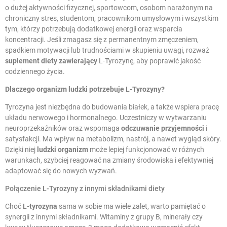
o dużej aktywności fizycznej, sportowcom, osobom narażonym na
chroniczny stres, studentom, pracownikom umysłowym i wszystkim
tym, którzy potrzebują dodatkowej energii oraz wsparcia
koncentracji. Jeśli zmagasz się z permanentnym zmęczeniem,
spadkiem motywacji lub trudnościami w skupieniu uwagi, rozważ
suplement diety zawierający
L-Tyrozynę, aby poprawić jakość
codziennego życia.
Dlaczego
organizm ludzki
potrzebuje L-Tyrozyny?
Tyrozyna jest niezbędna do budowania białek, a także wspiera pracę
układu nerwowego i hormonalnego. Uczestniczy w wytwarzaniu
neuroprzekaźników oraz wspomaga
odczuwanie przyjemności
i
satysfakcji. Ma wpływ na metabolizm, nastrój, a nawet wygląd skóry.
Dzięki niej
ludzki organizm
może lepiej funkcjonować w różnych
warunkach, szybciej reagować na zmiany środowiska i efektywniej
adaptować się do nowych wyzwań.
Połączenie L-Tyrozyny z innymi składnikami diety
Choć
L-tyrozyna
sama w sobie ma wiele zalet, warto pamiętać o
synergii z innymi składnikami. Witaminy z grupy B, minerały czy