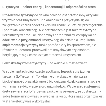
L-Tyrozyna
– sekret energii, koncentracji i odporności na stres
Stosowanie tyrozyny
od dawna cenione jest przez osoby aktywne
fizycznie oraz umysłowo. Ten aminokwas przyczynia się do
zwiększania energii podczas wysiłku, redukuje uczucie przemęczenia
i poprawia koncentrację. Nie bez znaczenia jest fakt, że tyrozyna
uczestniczy w produkcji dopaminy i noradrenaliny, co wpływa na
odczuwanie przyjemności
i motywację do działania. Regularna
suplementacja tyrozyny
może pomóc nie tylko sportowcom, ale
również studentom, pracownikom umysłowym czy osobom
borykającym się z chronicznym stresem i zmęczeniem.
Lewoskrętny izomer tyrozyny
– co warto o nim wiedzieć?
W suplementach diety często spotkamy
lewoskrętny izomer
tyrozyny
(L-Tyrozyna). To właśnie on wykazuje najwyższą
biodostępność oraz aktywność biologiczną, dzięki czemu łatwo się
wchłania i szybko wspiera
organizm ludzki
. Wybierając
suplement
diety zawierający
L-Tyrozynę, zyskujemy pewność, że dostarczamy
sobie formę aminokwasu o wysokiej jakości, którą nasz organizm jest
w stanie efektywnie wykorzystać.