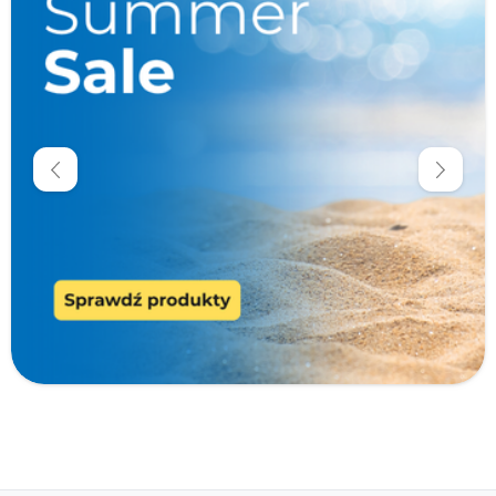
Promocje
Cena
zł
zł
Producenci
Typ produktu
Cechy specjalne
Nie zawiera