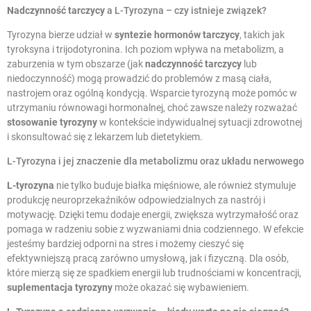
Nadczynność tarczycy
a L-Tyrozyna – czy istnieje związek?
Tyrozyna bierze udział w
syntezie hormonów tarczycy
, takich jak
tyroksyna i trijodotyronina. Ich poziom wpływa na metabolizm, a
zaburzenia w tym obszarze (jak
nadczynność tarczycy
lub
niedoczynność) mogą prowadzić do problemów z masą ciała,
nastrojem oraz ogólną kondycją. Wsparcie tyrozyną może pomóc w
utrzymaniu równowagi hormonalnej, choć zawsze należy rozważać
stosowanie tyrozyny
w kontekście indywidualnej sytuacji zdrowotnej
i skonsultować się z lekarzem lub dietetykiem.
L-Tyrozyna i jej znaczenie dla metabolizmu oraz układu nerwowego
L-tyrozyna
nie tylko buduje białka mięśniowe, ale również stymuluje
produkcję neuroprzekaźników odpowiedzialnych za nastrój i
motywację. Dzięki temu dodaje energii, zwiększa wytrzymałość oraz
pomaga w radzeniu sobie z wyzwaniami dnia codziennego. W efekcie
jesteśmy bardziej odporni na stres i możemy cieszyć się
efektywniejszą pracą zarówno umysłową, jak i fizyczną. Dla osób,
które mierzą się ze spadkiem energii lub trudnościami w koncentracji,
suplementacja tyrozyny
może okazać się wybawieniem.