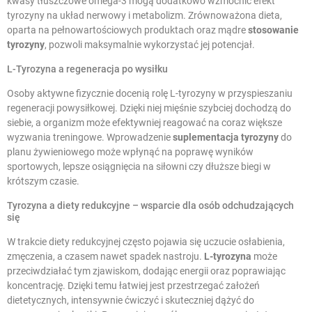
kwasy tłuszczowe omega-3 mogą dodatkowo wzmocnić efekt
tyrozyny na układ nerwowy i metabolizm. Zrównoważona dieta,
oparta na pełnowartościowych produktach oraz mądre
stosowanie
tyrozyny
, pozwoli maksymalnie wykorzystać jej potencjał.
L-Tyrozyna a regeneracja po wysiłku
Osoby aktywne fizycznie docenią rolę L-tyrozyny w przyspieszaniu
regeneracji powysiłkowej. Dzięki niej mięśnie szybciej dochodzą do
siebie, a organizm może efektywniej reagować na coraz większe
wyzwania treningowe. Wprowadzenie
suplementacja tyrozyny
do
planu żywieniowego może wpłynąć na poprawę wyników
sportowych, lepsze osiągnięcia na siłowni czy dłuższe biegi w
krótszym czasie.
Tyrozyna a diety redukcyjne – wsparcie dla osób odchudzających
się
W trakcie diety redukcyjnej często pojawia się uczucie osłabienia,
zmęczenia, a czasem nawet spadek nastroju.
L-tyrozyna
może
przeciwdziałać tym zjawiskom, dodając energii oraz poprawiając
koncentrację. Dzięki temu łatwiej jest przestrzegać założeń
dietetycznych, intensywnie ćwiczyć i skuteczniej dążyć do