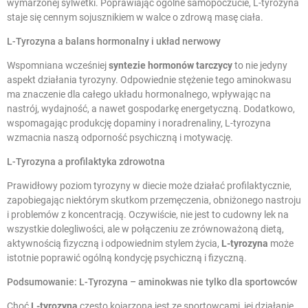
wymarzonej sylwetki. Poprawiając ogólne samopoczucie, L-tyrozyna
staje się cennym sojusznikiem w walce o zdrową masę ciała.
L-Tyrozyna a balans hormonalny i układ nerwowy
Wspomniana wcześniej
syntezie hormonów tarczycy
to nie jedyny
aspekt działania tyrozyny. Odpowiednie stężenie tego aminokwasu
ma znaczenie dla całego układu hormonalnego, wpływając na
nastrój, wydajność, a nawet gospodarkę energetyczną. Dodatkowo,
wspomagając produkcję dopaminy i noradrenaliny, L-tyrozyna
wzmacnia naszą odporność psychiczną i motywację.
L-Tyrozyna a profilaktyka zdrowotna
Prawidłowy poziom tyrozyny w diecie może działać profilaktycznie,
zapobiegając niektórym skutkom przemęczenia, obniżonego nastroju
i problemów z koncentracją. Oczywiście, nie jest to cudowny lek na
wszystkie dolegliwości, ale w połączeniu ze zrównoważoną dietą,
aktywnością fizyczną i odpowiednim stylem życia,
L-tyrozyna
może
istotnie poprawić ogólną kondycję psychiczną i fizyczną.
Podsumowanie: L-Tyrozyna – aminokwas nie tylko dla sportowców
Choć
L-tyrozyna
często kojarzona jest ze sportowcami, jej działanie