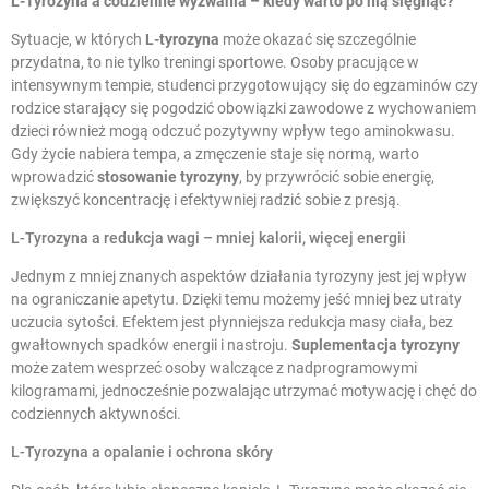
L-Tyrozyna a codzienne wyzwania – kiedy warto po nią sięgnąć?
Sytuacje, w których
L-tyrozyna
może okazać się szczególnie
przydatna, to nie tylko treningi sportowe. Osoby pracujące w
intensywnym tempie, studenci przygotowujący się do egzaminów czy
rodzice starający się pogodzić obowiązki zawodowe z wychowaniem
dzieci również mogą odczuć pozytywny wpływ tego aminokwasu.
Gdy życie nabiera tempa, a zmęczenie staje się normą, warto
wprowadzić
stosowanie tyrozyny
, by przywrócić sobie energię,
zwiększyć koncentrację i efektywniej radzić sobie z presją.
L-Tyrozyna a redukcja wagi – mniej kalorii, więcej energii
Jednym z mniej znanych aspektów działania tyrozyny jest jej wpływ
na ograniczanie apetytu. Dzięki temu możemy jeść mniej bez utraty
uczucia sytości. Efektem jest płynniejsza redukcja masy ciała, bez
gwałtownych spadków energii i nastroju.
Suplementacja tyrozyny
może zatem wesprzeć osoby walczące z nadprogramowymi
kilogramami, jednocześnie pozwalając utrzymać motywację i chęć do
codziennych aktywności.
L-Tyrozyna a opalanie i ochrona skóry