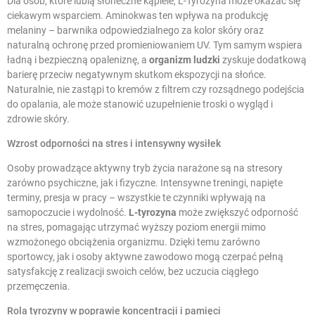
Dla osób, które lubią słoneczne kąpiele, L-Tyrozyna może okazać się
ciekawym wsparciem. Aminokwas ten wpływa na produkcję
melaniny – barwnika odpowiedzialnego za kolor skóry oraz
naturalną ochronę przed promieniowaniem UV. Tym samym wspiera
ładną i bezpieczną opaleniznę, a
organizm ludzki
zyskuje dodatkową
barierę przeciw negatywnym skutkom ekspozycji na słońce.
Naturalnie, nie zastąpi to kremów z filtrem czy rozsądnego podejścia
do opalania, ale może stanowić uzupełnienie troski o wygląd i
zdrowie skóry.
Wzrost odporności na stres i intensywny wysiłek
Osoby prowadzące aktywny tryb życia narażone są na stresory
zarówno psychiczne, jak i fizyczne. Intensywne treningi, napięte
terminy, presja w pracy – wszystkie te czynniki wpływają na
samopoczucie i wydolność.
L-tyrozyna
może zwiększyć odporność
na stres, pomagając utrzymać wyższy poziom energii mimo
wzmożonego obciążenia organizmu. Dzięki temu zarówno
sportowcy, jak i osoby aktywne zawodowo mogą czerpać pełną
satysfakcję z realizacji swoich celów, bez uczucia ciągłego
przemęczenia.
Rola tyrozyny w poprawie koncentracji i pamięci