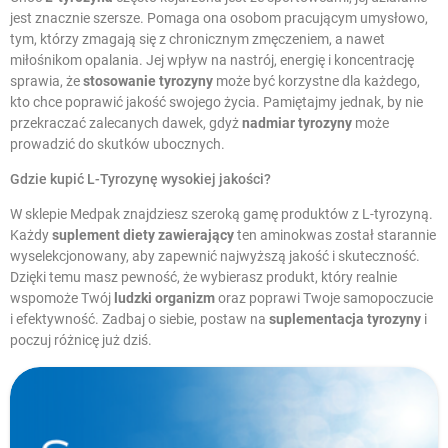
jest znacznie szersze. Pomaga ona osobom pracującym umysłowo,
tym, którzy zmagają się z chronicznym zmęczeniem, a nawet
miłośnikom opalania. Jej wpływ na nastrój, energię i koncentrację
sprawia, że
stosowanie tyrozyny
może być korzystne dla każdego,
kto chce poprawić jakość swojego życia. Pamiętajmy jednak, by nie
przekraczać zalecanych dawek, gdyż
nadmiar tyrozyny
może
prowadzić do skutków ubocznych.
Gdzie kupić L-Tyrozynę wysokiej jakości?
W sklepie Medpak znajdziesz szeroką gamę produktów z L-tyrozyną.
Każdy
suplement diety zawierający
ten aminokwas został starannie
wyselekcjonowany, aby zapewnić najwyższą jakość i skuteczność.
Dzięki temu masz pewność, że wybierasz produkt, który realnie
wspomoże Twój
ludzki organizm
oraz poprawi Twoje samopoczucie
i efektywność. Zadbaj o siebie, postaw na
suplementacja tyrozyny
i
poczuj różnicę już dziś.
W magazynie