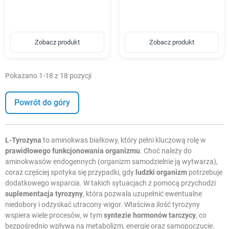
Zobacz produkt
Zobacz produkt
Pokazano 1-18 z 18 pozycji
Powrót do góry
L-Tyrozyna
to aminokwas białkowy, który pełni kluczową rolę w
prawidłowego funkcjonowania organizmu
. Choć należy do
aminokwasów endogennych (organizm samodzielnie ją wytwarza),
coraz częściej spotyka się przypadki, gdy
ludzki organizm
potrzebuje
dodatkowego wsparcia. W takich sytuacjach z pomocą przychodzi
suplementacja tyrozyny
, która pozwala uzupełnić ewentualne
niedobory i odzyskać utracony wigor. Właściwa ilość tyrozyny
wspiera wiele procesów, w tym
syntezie hormonów tarczycy
, co
bezpośrednio wpływa na metabolizm, energię oraz samopoczucie.