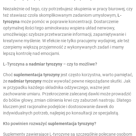
Niezależnie od tego, czy potrzebujesz skupienia w pracy biurowej, czy
też stawiasz czoła skomplikowanym zadaniom umysłowym,
L-
tyrozyna
może pomóc w poprawie koncentracji. Dostarczenie
optymalnej ilości tego aminokwasu wspiera układ nerwowy,
umożliwiając szybsze przetwarzanie informacji, zapamiętywanie i
kreatywne myślenie. W efekcie nie tylko pracujemy wydajniej, ale też
czerpiemy większą przyjemność z wykonywanych zadań i mamy
lepszą kontrolę nad emocjami.
L-Tyrozyna a
nadmiar tyrozyny
– czy to możliwe?
Choć
suplementacja tyrozyny
jest często korzystna, warto pamiętać,
że
nadmiar tyrozyny
może wywołać pewne niepożądane skutki. Jak
w przypadku każdego składnika odżywczego, ważne jest
zachowanie umiaru. Przekroczenie zalecanej dawki może prowadzić
do bólów głowy, zmian ciśnienia krwi czy zaburzeń nastroju. Dlatego
kluczem jest racjonalne podejście i dostosowanie dawek do
indywidualnych potrzeb, najlepiej po konsultacji ze specjalistą.
Kto powinien rozważyć
suplementacja tyrozyny
?
Suplementy zawierające L-tyrozynę są szczególnie polecane osobom