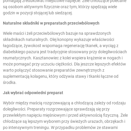
pomagają zredukować miejscowe napięcie. Żele chłodzące polecane
są osobom aktywnym fizycznie oraz tym, którzy spędzają wiele
godzin w pozycji stojącej lub siedzącej.
Naturalne składniki w preparatach przeciwbólowych
Wiele maści i żeli przeciwbólowych bazuje na sprawdzonych
składnikach naturalnych. Olej konopny wykazuje właściwości
łagodzące, żywokost wspomaga regenerację tkanek, a wyciąg z
diabelskiego pazura jest tradycyjnie stosowany przy dolegliwościach
reumatycznych. Kasztanowiec z kolei wspiera krążenie w nogach i
może pomagać przy uczuciu ciężkości. Dla jeszcze lepszych efektów
warto połączyć stosowanie preparatów zewnętrznych z
suplementacją kolagenu
, który odżywia stawy i tkanki łączne od
środka.
Jak wybrać odpowiedni preparat
Wybór między maścią rozgrzewającą a chłodzącą zależy od rodzaju
dolegliwości. Preparaty rozgrzewające sprawdzają się przy
przewlekłym napięciu mięśniowym i przed aktywnością fizyczną. Żele
chłodzące są lepszym wyborem przy świeżych urazach, obrzękach i
po intensywnym treningu. W przypadku problemów ze stawami