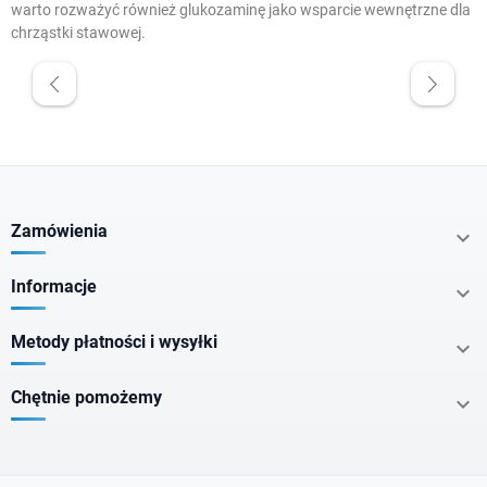
warto rozważyć również
glukozaminę
jako wsparcie wewnętrzne dla
chrząstki stawowej.
W magazynie
Promocje
Cena
Zamówienia

zł
zł
Informacje

Metody płatności i wysyłki

Producenci
Chętnie pomożemy

Typ produktu