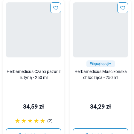
Więcej opcji+
Herbamedicus Czarci pazur z
Herbamedicus Maść końska
rutyną - 250 ml
chłodząca - 250 ml
34,59 zł
34,29 zł
☆☆☆☆☆
★★★★★
(2)