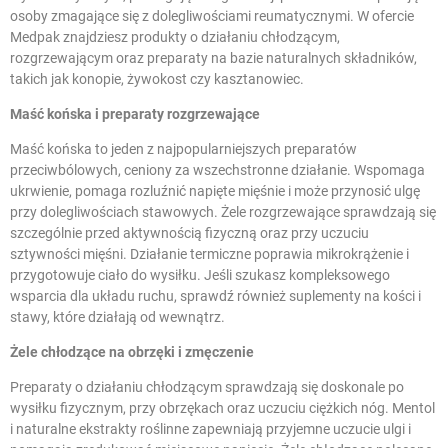
osoby zmagające się z dolegliwościami reumatycznymi. W ofercie
Medpak znajdziesz produkty o działaniu chłodzącym,
rozgrzewającym oraz preparaty na bazie naturalnych składników,
takich jak konopie, żywokost czy kasztanowiec.
Maść końska i preparaty rozgrzewające
Maść końska to jeden z najpopularniejszych preparatów
przeciwbólowych, ceniony za wszechstronne działanie. Wspomaga
ukrwienie, pomaga rozluźnić napięte mięśnie i może przynosić ulgę
przy dolegliwościach stawowych. Żele rozgrzewające sprawdzają się
szczególnie przed aktywnością fizyczną oraz przy uczuciu
sztywności mięśni. Działanie termiczne poprawia mikrokrążenie i
przygotowuje ciało do wysiłku. Jeśli szukasz kompleksowego
wsparcia dla układu ruchu, sprawdź również
suplementy na kości i
stawy
, które działają od wewnątrz.
Żele chłodzące na obrzęki i zmęczenie
Preparaty o działaniu chłodzącym sprawdzają się doskonale po
wysiłku fizycznym, przy obrzękach oraz uczuciu ciężkich nóg. Mentol
i naturalne ekstrakty roślinne zapewniają przyjemne uczucie ulgi i