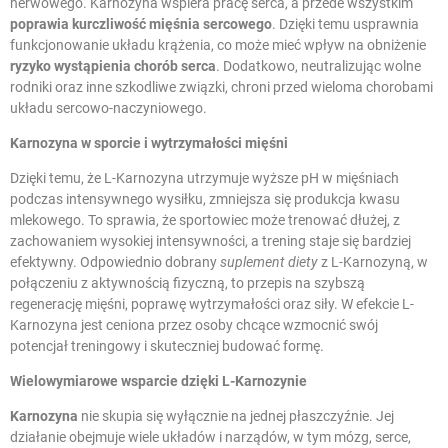
nerwowego. Karnozyna wspiera pracę serca, a przede wszystkim
poprawia kurczliwość mięśnia sercowego
. Dzięki temu usprawnia
funkcjonowanie układu krążenia, co może mieć wpływ na obniżenie
ryzyko wystąpienia chorób serca
. Dodatkowo, neutralizując wolne
rodniki oraz inne szkodliwe związki, chroni przed wieloma chorobami
układu sercowo-naczyniowego.
Karnozyna
w sporcie i wytrzymałości mięśni
Dzięki temu, że L-Karnozyna utrzymuje wyższe pH w mięśniach
podczas intensywnego wysiłku, zmniejsza się produkcja kwasu
mlekowego. To sprawia, że sportowiec może trenować dłużej, z
zachowaniem wysokiej intensywności, a trening staje się bardziej
efektywny. Odpowiednio dobrany
suplement diety
z L-Karnozyną, w
połączeniu z aktywnością fizyczną, to przepis na szybszą
regenerację mięśni, poprawę wytrzymałości oraz siły. W efekcie L-
Karnozyna jest ceniona przez osoby chcące wzmocnić swój
potencjał treningowy i skuteczniej budować formę.
Wielowymiarowe wsparcie dzięki L-Karnozynie
Karnozyna
nie skupia się wyłącznie na jednej płaszczyźnie. Jej
działanie obejmuje wiele układów i narządów, w tym mózg, serce,