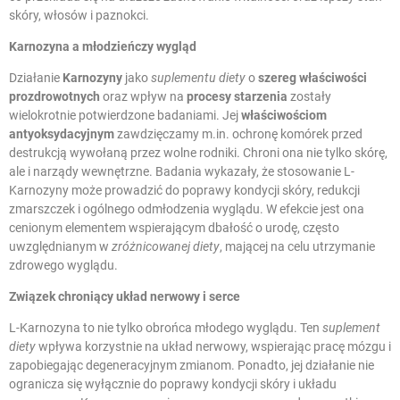
skóry, włosów i paznokci.
Karnozyna
a młodzieńczy wygląd
Działanie
Karnozyny
jako
suplementu diety
o
szereg właściwości
prozdrowotnych
oraz wpływ na
procesy starzenia
zostały
wielokrotnie potwierdzone badaniami. Jej
właściwościom
antyoksydacyjnym
zawdzięczamy m.in. ochronę komórek przed
destrukcją wywołaną przez wolne rodniki. Chroni ona nie tylko skórę,
ale i narządy wewnętrzne. Badania wykazały, że stosowanie L-
Karnozyny może prowadzić do poprawy kondycji skóry, redukcji
zmarszczek i ogólnego odmłodzenia wyglądu. W efekcie jest ona
cenionym elementem wspierającym dbałość o urodę, często
uwzględnianym w
zróżnicowanej diety
, mającej na celu utrzymanie
zdrowego wyglądu.
Związek chroniący układ nerwowy i serce
L-Karnozyna to nie tylko obrońca młodego wyglądu. Ten
suplement
diety
wpływa korzystnie na układ nerwowy, wspierając pracę mózgu i
zapobiegając degeneracyjnym zmianom. Ponadto, jej działanie nie
ogranicza się wyłącznie do poprawy kondycji skóry i układu