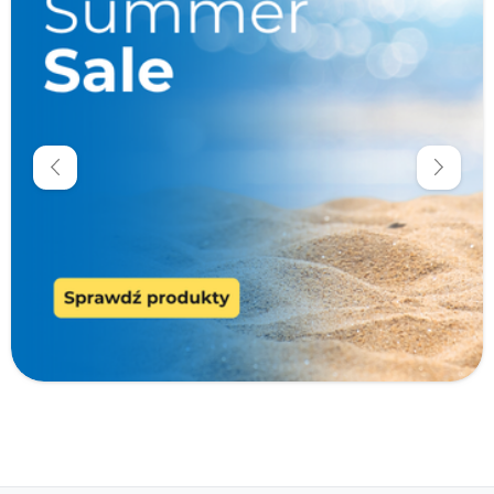
Promocje
Krótka data
Cena
zł
zł
Producenci
Typ produktu
Cechy specjalne