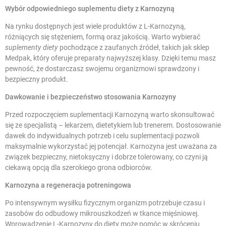
Wybór odpowiedniego suplementu diety z Karnozyną
Na rynku dostępnych jest wiele produktów z L-Karnozyną,
różniących się stężeniem, formą oraz jakością. Warto wybierać
suplementy diety
pochodzące z zaufanych źródeł, takich jak sklep
Medpak, który oferuje preparaty najwyższej klasy. Dzięki temu masz
pewność, że dostarczasz swojemu organizmowi sprawdzony i
bezpieczny produkt.
Dawkowanie i bezpieczeństwo stosowania Karnozyny
Przed rozpoczęciem suplementacji Karnozyną warto skonsultować
się ze specjalistą – lekarzem, dietetykiem lub trenerem. Dostosowanie
dawek do indywidualnych potrzeb i celu suplementacji pozwoli
maksymalnie wykorzystać jej potencjał. Karnozyna jest uważana za
związek bezpieczny, nietoksyczny i dobrze tolerowany, co czyni ją
ciekawą opcją dla szerokiego grona odbiorców.
Karnozyna a regeneracja potreningowa
Po intensywnym wysiłku fizycznym organizm potrzebuje czasu i
zasobów do odbudowy mikrouszkodzeń w tkance mięśniowej.
Wprowadzenie L-Karnozyny do diety może pomóc w skróceniu