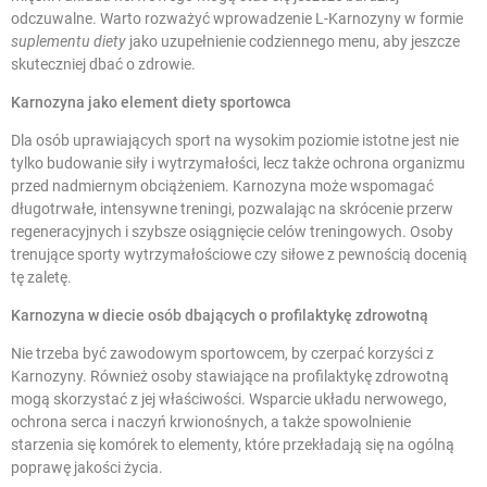
odczuwalne. Warto rozważyć wprowadzenie L-Karnozyny w formie
suplementu diety
jako uzupełnienie codziennego menu, aby jeszcze
skuteczniej dbać o zdrowie.
Karnozyna jako element diety sportowca
Dla osób uprawiających sport na wysokim poziomie istotne jest nie
tylko budowanie siły i wytrzymałości, lecz także ochrona organizmu
przed nadmiernym obciążeniem. Karnozyna może wspomagać
długotrwałe, intensywne treningi, pozwalając na skrócenie przerw
regeneracyjnych i szybsze osiągnięcie celów treningowych. Osoby
trenujące sporty wytrzymałościowe czy siłowe z pewnością docenią
tę zaletę.
Karnozyna w diecie osób dbających o profilaktykę zdrowotną
Nie trzeba być zawodowym sportowcem, by czerpać korzyści z
Karnozyny. Również osoby stawiające na profilaktykę zdrowotną
mogą skorzystać z jej właściwości. Wsparcie układu nerwowego,
ochrona serca i naczyń krwionośnych, a także spowolnienie
starzenia się komórek to elementy, które przekładają się na ogólną
poprawę jakości życia.