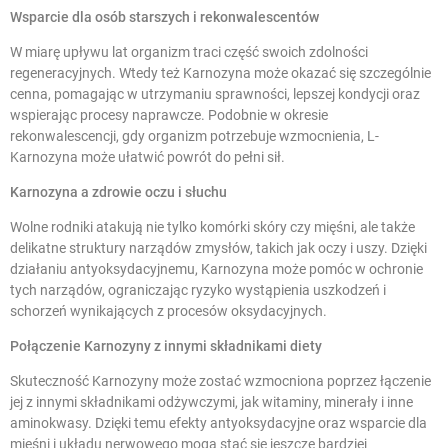
Wsparcie dla osób starszych i rekonwalescentów
W miarę upływu lat organizm traci część swoich zdolności
regeneracyjnych. Wtedy też Karnozyna może okazać się szczególnie
cenna, pomagając w utrzymaniu sprawności, lepszej kondycji oraz
wspierając procesy naprawcze. Podobnie w okresie
rekonwalescencji, gdy organizm potrzebuje wzmocnienia, L-
Karnozyna może ułatwić powrót do pełni sił.
Karnozyna a zdrowie oczu i słuchu
Wolne rodniki atakują nie tylko komórki skóry czy mięśni, ale także
delikatne struktury narządów zmysłów, takich jak oczy i uszy. Dzięki
działaniu antyoksydacyjnemu, Karnozyna może pomóc w ochronie
tych narządów, ograniczając ryzyko wystąpienia uszkodzeń i
schorzeń wynikających z procesów oksydacyjnych.
Połączenie Karnozyny z innymi składnikami diety
Skuteczność Karnozyny może zostać wzmocniona poprzez łączenie
jej z innymi składnikami odżywczymi, jak witaminy, minerały i inne
aminokwasy. Dzięki temu efekty antyoksydacyjne oraz wsparcie dla
mięśni i układu nerwowego mogą stać się jeszcze bardziej