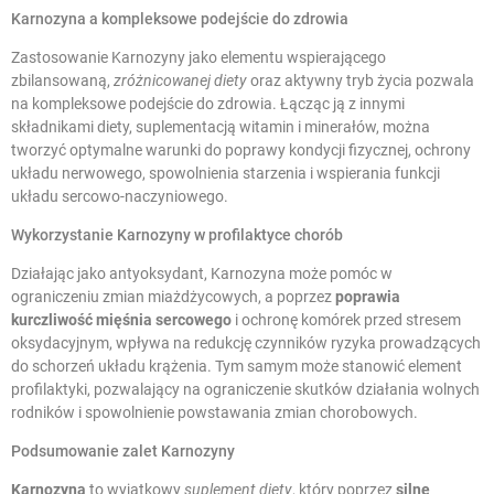
Karnozyna a kompleksowe podejście do zdrowia
Zastosowanie Karnozyny jako elementu wspierającego
zbilansowaną,
zróżnicowanej diety
oraz aktywny tryb życia pozwala
na kompleksowe podejście do zdrowia. Łącząc ją z innymi
składnikami diety, suplementacją witamin i minerałów, można
tworzyć optymalne warunki do poprawy kondycji fizycznej, ochrony
układu nerwowego, spowolnienia starzenia i wspierania funkcji
układu sercowo-naczyniowego.
Wykorzystanie Karnozyny w profilaktyce chorób
Działając jako antyoksydant, Karnozyna może pomóc w
ograniczeniu zmian miażdżycowych, a poprzez
poprawia
kurczliwość mięśnia sercowego
i ochronę komórek przed stresem
oksydacyjnym, wpływa na redukcję czynników ryzyka prowadzących
do schorzeń układu krążenia. Tym samym może stanowić element
profilaktyki, pozwalający na ograniczenie skutków działania wolnych
rodników i spowolnienie powstawania zmian chorobowych.
Podsumowanie zalet Karnozyny
Karnozyna
to wyjątkowy
suplement diety
, który poprzez
silne