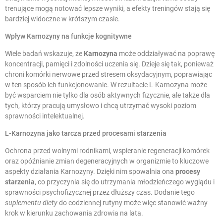
trenujące mogą notować lepsze wyniki, a efekty treningów stają się
bardziej widoczne w krótszym czasie.
Wpływ Karnozyny na funkcje kognitywne
Wiele badań wskazuje, że
Karnozyna
może oddziaływać na poprawę
koncentracji, pamięci i zdolności uczenia się. Dzieje się tak, ponieważ
chroni komórki nerwowe przed stresem oksydacyjnym, poprawiając
w ten sposób ich funkcjonowanie. W rezultacie L-Karnozyna może
być wsparciem nie tylko dla osób aktywnych fizycznie, ale także dla
tych, którzy pracują umysłowo i chcą utrzymać wysoki poziom
sprawności intelektualnej.
L-Karnozyna jako tarcza przed procesami starzenia
Ochrona przed wolnymi rodnikami, wspieranie regeneracji komórek
oraz opóźnianie zmian degeneracyjnych w organizmie to kluczowe
aspekty działania Karnozyny. Dzięki nim spowalnia ona
procesy
starzenia
, co przyczynia się do utrzymania młodzieńczego wyglądu i
sprawności psychofizycznej przez dłuższy czas. Dodanie tego
suplementu diety
do codziennej rutyny może więc stanowić ważny
krok w kierunku zachowania zdrowia na lata.