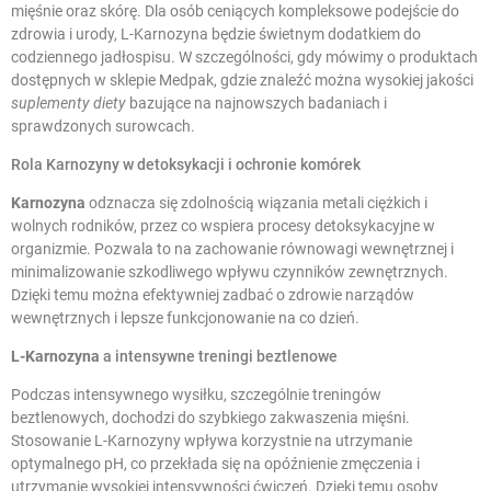
mięśnie oraz skórę. Dla osób ceniących kompleksowe podejście do
zdrowia i urody, L-Karnozyna będzie świetnym dodatkiem do
codziennego jadłospisu. W szczególności, gdy mówimy o produktach
dostępnych w sklepie Medpak, gdzie znaleźć można wysokiej jakości
suplementy diety
bazujące na najnowszych badaniach i
sprawdzonych surowcach.
Rola Karnozyny w detoksykacji i ochronie komórek
Karnozyna
odznacza się zdolnością wiązania metali ciężkich i
wolnych rodników, przez co wspiera procesy detoksykacyjne w
organizmie. Pozwala to na zachowanie równowagi wewnętrznej i
minimalizowanie szkodliwego wpływu czynników zewnętrznych.
Dzięki temu można efektywniej zadbać o zdrowie narządów
wewnętrznych i lepsze funkcjonowanie na co dzień.
L-Karnozyna
a intensywne treningi beztlenowe
Podczas intensywnego wysiłku, szczególnie treningów
beztlenowych, dochodzi do szybkiego zakwaszenia mięśni.
Stosowanie L-Karnozyny wpływa korzystnie na utrzymanie
optymalnego pH, co przekłada się na opóźnienie zmęczenia i
utrzymanie wysokiej intensywności ćwiczeń. Dzięki temu osoby