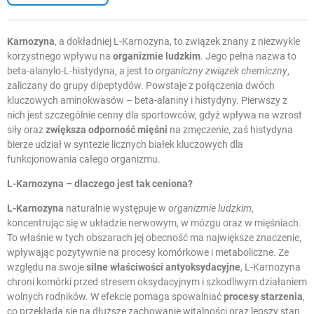
Karnozyna
, a dokładniej L-Karnozyna, to związek znany z niezwykle
korzystnego wpływu na
organizmie ludzkim
. Jego pełna nazwa to
beta-alanylo-L-histydyna, a jest to
organiczny związek chemiczny
,
zaliczany do grupy dipeptydów. Powstaje z połączenia dwóch
kluczowych
aminokwasów
– beta-alaniny i histydyny. Pierwszy z
nich jest szczególnie cenny dla sportowców, gdyż wpływa na wzrost
siły oraz
zwiększa odporność mięśni
na zmęczenie, zaś histydyna
bierze udział w syntezie licznych białek kluczowych dla
funkcjonowania całego organizmu.
L-Karnozyna
– dlaczego jest tak ceniona?
L-Karnozyna
naturalnie występuje w
organizmie ludzkim
,
koncentrując się w układzie nerwowym, w mózgu oraz w mięśniach.
To właśnie w tych obszarach jej obecność ma największe znaczenie,
wpływając pozytywnie na procesy komórkowe i metaboliczne. Ze
względu na swoje
silne właściwości antyoksydacyjne
, L-Karnozyna
chroni komórki przed stresem oksydacyjnym i szkodliwym działaniem
wolnych rodników. W efekcie pomaga spowalniać
procesy starzenia
,
co przekłada się na dłuższe zachowanie witalności oraz lepszy stan