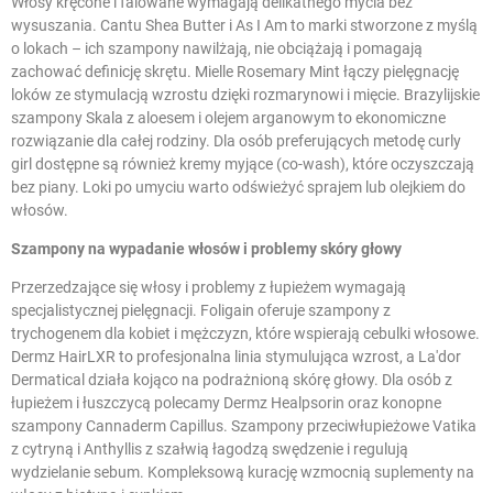
Włosy kręcone i falowane wymagają delikatnego mycia bez
wysuszania. Cantu Shea Butter i As I Am to marki stworzone z myślą
o lokach – ich szampony nawilżają, nie obciążają i pomagają
zachować definicję skrętu. Mielle Rosemary Mint łączy pielęgnację
loków ze stymulacją wzrostu dzięki rozmarynowi i mięcie. Brazylijskie
szampony Skala z aloesem i olejem arganowym to ekonomiczne
rozwiązanie dla całej rodziny. Dla osób preferujących metodę curly
girl dostępne są również kremy myjące (co-wash), które oczyszczają
bez piany. Loki po umyciu warto odświeżyć
sprajem lub olejkiem do
włosów
.
Szampony na wypadanie włosów i problemy skóry głowy
Przerzedzające się włosy i problemy z łupieżem wymagają
specjalistycznej pielęgnacji. Foligain oferuje szampony z
trychogenem dla kobiet i mężczyzn, które wspierają cebulki włosowe.
Dermz HairLXR to profesjonalna linia stymulująca wzrost, a La'dor
Dermatical działa kojąco na podrażnioną skórę głowy. Dla osób z
łupieżem i łuszczycą polecamy Dermz Healpsorin oraz konopne
szampony Cannaderm Capillus. Szampony przeciwłupieżowe Vatika
z cytryną i Anthyllis z szałwią łagodzą swędzenie i regulują
wydzielanie sebum. Kompleksową kurację wzmocnią
suplementy na