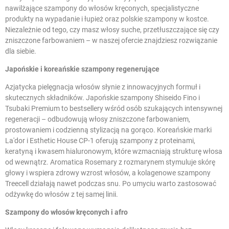
nawilżające szampony do włosów kręconych, specjalistyczne
produkty na wypadanie i łupież oraz polskie szampony w kostce.
Niezależnie od tego, czy masz włosy suche, przetłuszczające się czy
zniszczone farbowaniem – w naszej ofercie znajdziesz rozwiązanie
dla siebie.
Japońskie i koreańskie szampony regenerujące
Azjatycka pielęgnacja włosów słynie z innowacyjnych formuł i
skutecznych składników. Japońskie szampony Shiseido Fino i
Tsubaki Premium to bestsellery wśród osób szukających intensywnej
regeneracji – odbudowują włosy zniszczone farbowaniem,
prostowaniem i codzienną stylizacją na gorąco. Koreańskie marki
La'dor i Esthetic House CP-1 oferują szampony z proteinami,
keratyną i kwasem hialuronowym, które wzmacniają strukturę włosa
od wewnątrz. Aromatica Rosemary z rozmarynem stymuluje skórę
głowy i wspiera zdrowy wzrost włosów, a kolagenowe szampony
Treecell działają nawet podczas snu. Po umyciu warto zastosować
odżywkę do włosów
z tej samej linii.
Szampony do włosów kręconych i afro