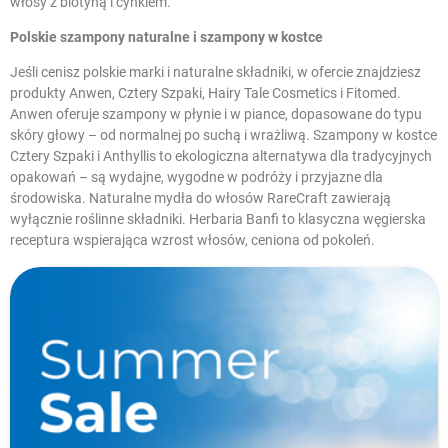
włosy
z biotyną i cynkiem.
Polskie szampony naturalne i szampony w kostce
Jeśli cenisz polskie marki i naturalne składniki, w ofercie znajdziesz
produkty Anwen, Cztery Szpaki, Hairy Tale Cosmetics i Fitomed.
Anwen oferuje szampony w płynie i w piance, dopasowane do typu
skóry głowy – od normalnej po suchą i wrażliwą. Szampony w kostce
Cztery Szpaki i Anthyllis to ekologiczna alternatywa dla tradycyjnych
opakowań – są wydajne, wygodne w podróży i przyjazne dla
środowiska. Naturalne mydła do włosów RareCraft zawierają
wyłącznie roślinne składniki. Herbaria Banfi to klasyczna węgierska
receptura wspierająca wzrost włosów, ceniona od pokoleń.
W magazynie
Nowe produkty
Promocje