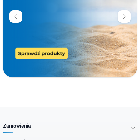
Krótka data
Cena
zł
zł
Producenci
Typ produktu
Rodzaj cery
Zamówienia

Rodzaj włosów