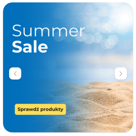
W magazynie
Promocje
Krótka data
Cena
zł
zł
Producenci
Typ produktu