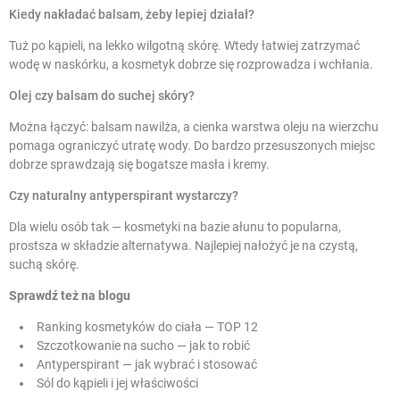
Kiedy nakładać balsam, żeby lepiej działał?
Tuż po kąpieli, na lekko wilgotną skórę. Wtedy łatwiej zatrzymać
wodę w naskórku, a kosmetyk dobrze się rozprowadza i wchłania.
Olej czy balsam do suchej skóry?
Można łączyć: balsam nawilża, a cienka warstwa oleju na wierzchu
pomaga ograniczyć utratę wody. Do bardzo przesuszonych miejsc
dobrze sprawdzają się bogatsze masła i kremy.
Czy naturalny antyperspirant wystarczy?
Dla wielu osób tak — kosmetyki na bazie ałunu to popularna,
prostsza w składzie alternatywa. Najlepiej nałożyć je na czystą,
suchą skórę.
Sprawdź też na blogu
Ranking kosmetyków do ciała — TOP 12
Szczotkowanie na sucho — jak to robić
Antyperspirant — jak wybrać i stosować
Sól do kąpieli i jej właściwości