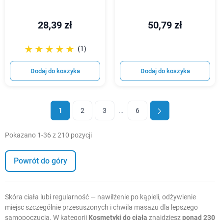
28,39 zł
50,79 zł
☆☆☆☆☆
★★★★★
(1)
Dodaj do koszyka
Dodaj do koszyka
1
2
3
…
6
Pokazano 1-36 z 210 pozycji
Powrót do góry
Skóra ciała lubi regularność — nawilżenie po kąpieli, odżywienie
miejsc szczególnie przesuszonych i chwila masażu dla lepszego
samopoczucia. W kategorii
Kosmetyki do ciała
znajdziesz
ponad 230