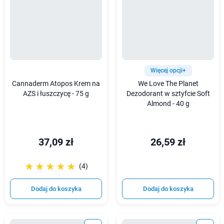
Więcej opcji+
Cannaderm Atopos Krem na
We Love The Planet
AZS i łuszczycę - 75 g
Dezodorant w sztyfcie Soft
Almond - 40 g
37,09 zł
26,59 zł
☆☆☆☆☆
★★★★★
(4)
Dodaj do koszyka
Dodaj do koszyka