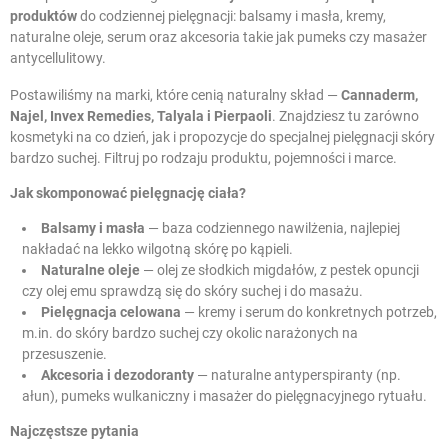
produktów
do codziennej pielęgnacji: balsamy i masła, kremy,
naturalne oleje, serum oraz akcesoria takie jak pumeks czy masażer
antycellulitowy.
Postawiliśmy na marki, które cenią naturalny skład —
Cannaderm,
Najel, Invex Remedies, Talyala i Pierpaoli
. Znajdziesz tu zarówno
kosmetyki na co dzień, jak i propozycje do specjalnej pielęgnacji skóry
bardzo suchej. Filtruj po rodzaju produktu, pojemności i marce.
Jak skomponować pielęgnację ciała?
Balsamy i masła
— baza codziennego nawilżenia, najlepiej
nakładać na lekko wilgotną skórę po kąpieli.
Naturalne oleje
— olej ze słodkich migdałów, z pestek opuncji
czy olej emu sprawdzą się do skóry suchej i do masażu.
Pielęgnacja celowana
— kremy i serum do konkretnych potrzeb,
m.in. do skóry bardzo suchej czy okolic narażonych na
przesuszenie.
Akcesoria i dezodoranty
— naturalne antyperspiranty (np.
ałun), pumeks wulkaniczny i masażer do pielęgnacyjnego rytuału.
Najczęstsze pytania